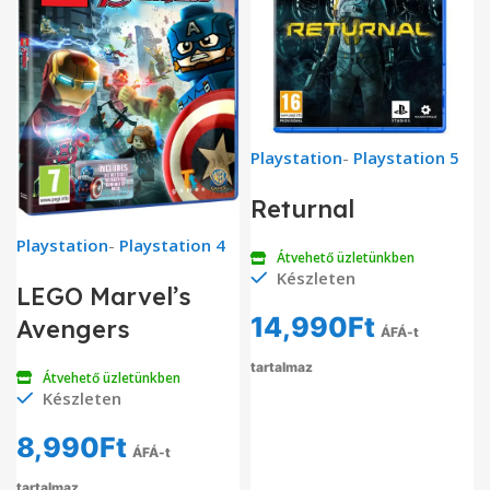
Playstation
-
Playstation 5
Returnal
Playstation
-
Playstation 4
Átvehető üzletünkben
Készleten
LEGO Marvel’s
14,990
Ft
Avengers
ÁFÁ-t
tartalmaz
Átvehető üzletünkben
Készleten
8,990
Ft
ÁFÁ-t
tartalmaz