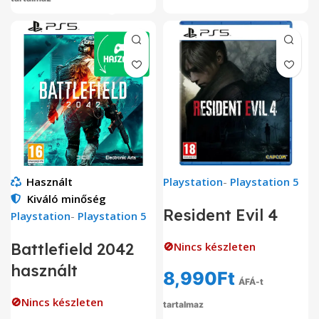
Használt
Playstation
-
Playstation 5
Kiváló minőség
Resident Evil 4
Playstation
-
Playstation 5
Battlefield 2042
🚫Nincs készleten
használt
8,990
Ft
ÁFÁ-t
🚫Nincs készleten
tartalmaz