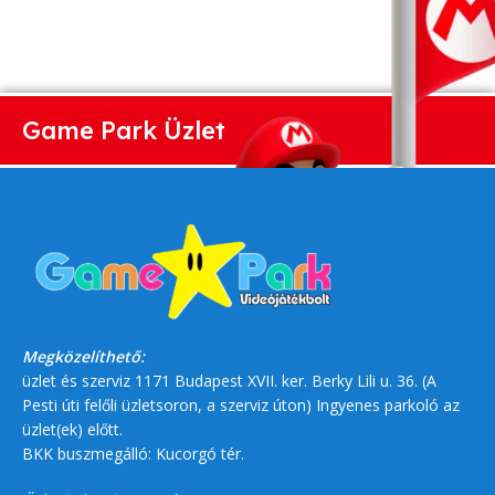
Game Park Üzlet
Megközelíthető:
üzlet és szerviz 1171 Budapest XVII. ker. Berky Lili u. 36. (A
Pesti úti felőli üzletsoron, a szerviz úton) Ingyenes parkoló az
üzlet(ek) előtt.
BKK buszmegálló: Kucorgó tér.