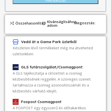
Kívánságlisához
Megosztás:
Összehasonlítás
adom
Vedd át a Game Park üzletből
Készleten lévő termékeket még ma átveheted
üzletünkben.
GLS futárszolgálat/Csomagpont:
A GLS tájékoztatja a címzettet a csomag
kézbesítésének reggelén. A szöveges üzenet
tartalmazza a csomag azonosítószámát és a
kézbesítés várható idejét.
Foxpost Csomagpont
A FOXPOST egy egyszerű és időtakarékos