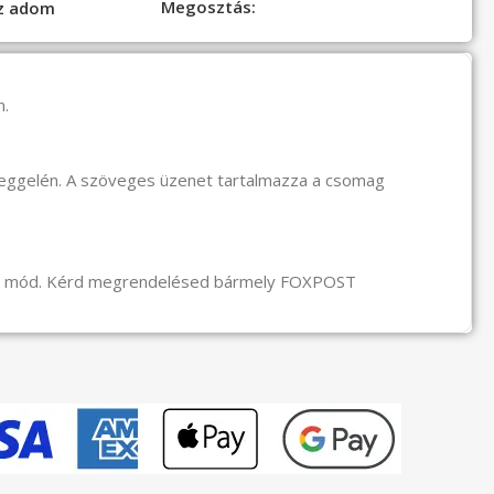
Megosztás:
oz adom
n.
reggelén. A szöveges üzenet tartalmazza a csomag
li mód. Kérd megrendelésed bármely FOXPOST