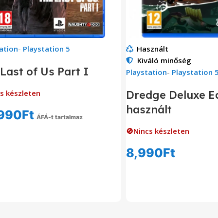
ation
-
Playstation 5
Használt
Kiváló minőség
Last of Us Part I
Playstation
-
Playstation 
s készleten
Dredge Deluxe Ed
használt
990
Ft
ÁFÁ-t tartalmaz
Tovább Olvasom
🚫Nincs készleten
8,990
Ft
Tovább Olvas