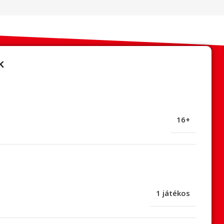
k
16+
1 játékos