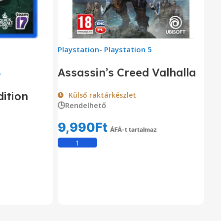
Playstation
-
Playstation 5
Assassin’s Creed Valhalla
5
ition
Külső raktárkészlet
🕒Rendelhető
9,990
Ft
ÁFÁ-t tartalmaz
Kosárba Teszem
om