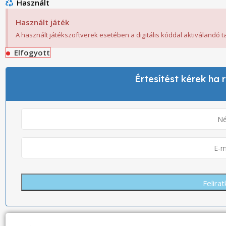
Használt
Használt játék
A használt játékszoftverek esetében a digitális kóddal aktiválandó 
Elfogyott
Értesítést kérek ha