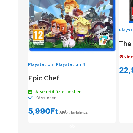
Playst
The 
🚫Ninc
Playstation
-
Playstation 4
22,
Epic Chef
Átvehető üzletünkben
Készleten
5,990
Ft
ÁFÁ-t tartalmaz
Kosárba Teszem