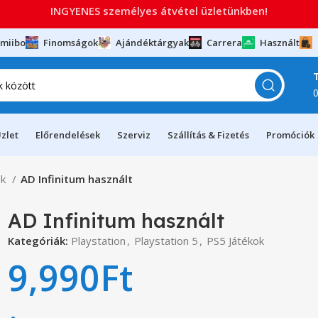
INGYENES személyes átvétel üzletünkben!
miibo
Finomságok
Ajándéktárgyak
Carrera
Használt
zlet
Előrendelések
Szerviz
Szállítás & Fizetés
Promóciók
ok
AD Infinitum használt
AD Infinitum használt
Kategóriák:
Playstation
,
Playstation 5
,
PS5 Játékok
9,990
Ft