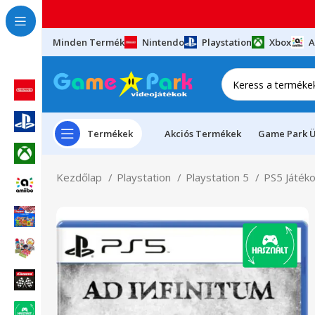
Minden Termék
Nintendo
Playstation
Xbox
A
Termékek
Akciós Termékek
Game Park Ü
Kezdőlap
Playstation
Playstation 5
PS5 Játék