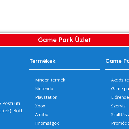
Game Park Üzlet
Termékek
Game P
Minden termék
Akciós t
Nintendo
Game pa
Playstation
Előrende
 Pesti úti
Xbox
Szerviz
t(ek) előtt.
Amiibo
Szállítás
Finomságok
Promóci