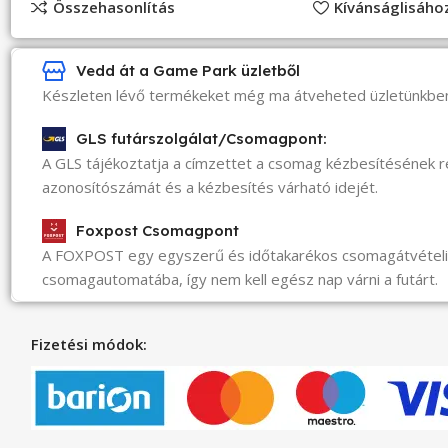
Összehasonlítás
Kívánságlisáh
Vedd át a Game Park üzletből
Készleten lévő termékeket még ma átveheted üzletünkbe
GLS futárszolgálat/Csomagpont:
A GLS tájékoztatja a címzettet a csomag kézbesítésének 
azonosítószámát és a kézbesítés várható idejét.
Foxpost Csomagpont
A FOXPOST egy egyszerű és időtakarékos csomagátvéte
csomagautomatába, így nem kell egész nap várni a futárt.
Fizetési módok: