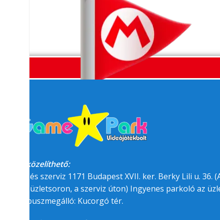
Megközelíthető:
üzlet és szerviz 1171 Budapest XVII. ker. Berky Lili u. 36. (A
felőli üzletsoron, a szerviz úton) Ingyenes parkoló az üzle
BKK buszmegálló: Kucorgó tér.