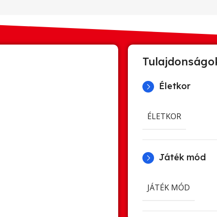
Tulajdonságo
Életkor
ÉLETKOR
Játék mód
JÁTÉK MÓD