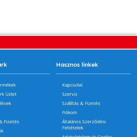
ark
Hasznos linkek
ermékek
Kapcsolat
rk Üzlet
Szerviz
lések
Szállítás & Fizetés
Fiókom
 & Fizetés
Általános Szerződési
Feltételek
ók
Adatvédelem és Cookie