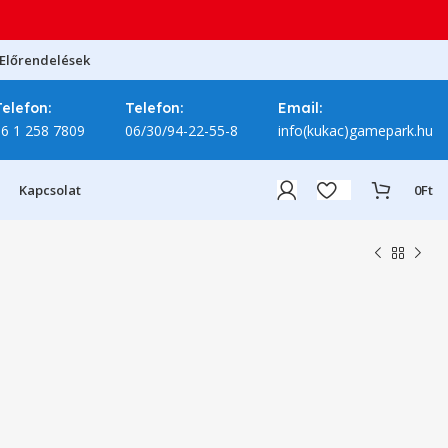
Előrendelések
Telefon:
Telefon:
Email:
06 1 258 7809
06/30/94-22-55-8
info(kukac)gamepark.hu
Kapcsolat
0
Ft