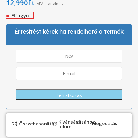
12,990
Ft
ÁFÁ-t tartalmaz
Elfogyott
Értesítést kérek ha rendelhető a termék
Kívánságlisához
Megosztás:
Összehasonlítás
adom