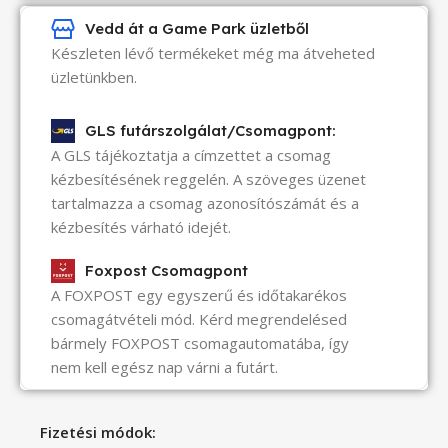
Vedd át a Game Park üzletből
Készleten lévő termékeket még ma átveheted
üzletünkben.
GLS futárszolgálat/Csomagpont:
A GLS tájékoztatja a címzettet a csomag
kézbesítésének reggelén. A szöveges üzenet
tartalmazza a csomag azonosítószámát és a
kézbesítés várható idejét.
Foxpost Csomagpont
A FOXPOST egy egyszerű és időtakarékos
csomagátvételi mód. Kérd megrendelésed
bármely FOXPOST csomagautomatába, így
nem kell egész nap várni a futárt.
Fizetési módok: