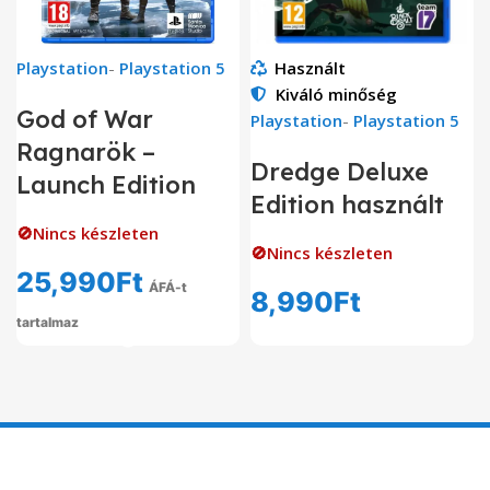
Playstation
-
Playstation 5
Használt
Kiváló minőség
God of War
Playstation
-
Playstation 5
Ragnarök –
Dredge Deluxe
Launch Edition
Edition használt
🚫Nincs készleten
🚫Nincs készleten
25,990
Ft
ÁFÁ-t
8,990
Ft
tartalmaz