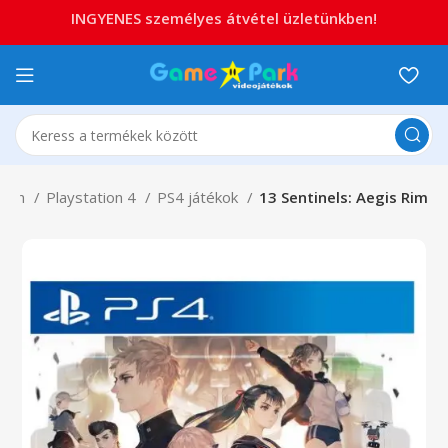
INGYENES személyes átvétel üzletünkben!
tion
Playstation 4
PS4 játékok
13 Sentinels: Aegis Rim