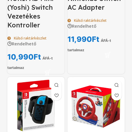
(Yoshi) Switch
AC Adapter
Vezetékes
Külső raktárkészlet
Kontroller
🕒Rendelhető
11,990
Ft
Külső raktárkészlet
ÁFÁ-t
🕒Rendelhető
tartalmaz
10,990
Ft
ÁFÁ-t
tartalmaz