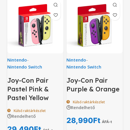
Nintendo
-
Nintendo
-
Nintendo Switch
Nintendo Switch
Joy-Con Pair
Joy-Con Pair
Pastel Pink &
Purple & Orange
Pastel Yellow
Külső raktárkészlet
🕒Rendelhető
Külső raktárkészlet
🕒Rendelhető
28,990
Ft
ÁFÁ-t
29,490
Ft