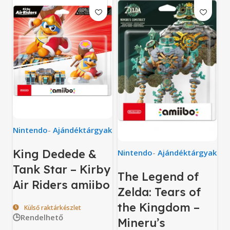
Nintendo
-
Ajándéktárgyak
King Dedede &
Nintendo
-
Ajándéktárgyak
Tank Star – Kirby
The Legend of
Air Riders amiibo
Zelda: Tears of
the Kingdom –
Külső raktárkészlet
🕒Rendelhető
Mineru’s