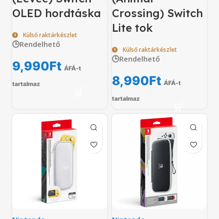
OLED hordtáska
Crossing) Switch
Lite tok
Külső raktárkészlet
🕒Rendelhető
Külső raktárkészlet
🕒Rendelhető
9,990
Ft
ÁFÁ-t
8,990
Ft
ÁFÁ-t
tartalmaz
tartalmaz