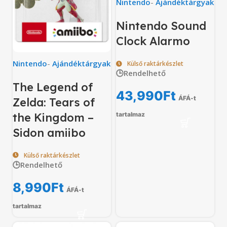
Nintendo
-
Ajándéktárgyak
Nintendo Sound
Clock Alarmo
Nintendo
-
Ajándéktárgyak
Külső raktárkészlet
🕒Rendelhető
The Legend of
43,990
Ft
ÁFÁ-t
Zelda: Tears of
the Kingdom –
tartalmaz
Sidon amiibo
Külső raktárkészlet
🕒Rendelhető
8,990
Ft
ÁFÁ-t
tartalmaz