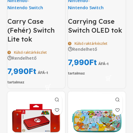
Nintendo
-
Nintendo
-
Nintendo Switch
Nintendo Switch
Carry Case
Carrying Case
(Fehér) Switch
Switch OLED tok
Lite tok
Külső raktárkészlet
🕒Rendelhető
Külső raktárkészlet
🕒Rendelhető
7,990
Ft
ÁFÁ-t
7,990
Ft
ÁFÁ-t
tartalmaz
tartalmaz