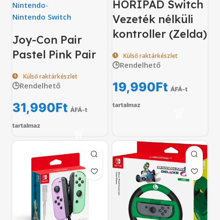
HORIPAD Switch
Nintendo
-
Nintendo Switch
Vezeték nélküli
kontroller (Zelda)
Joy-Con Pair
Pastel Pink Pair
Külső raktárkészlet
🕒Rendelhető
Külső raktárkészlet
19,990
Ft
🕒Rendelhető
ÁFÁ-t
31,990
Ft
tartalmaz
ÁFÁ-t
tartalmaz