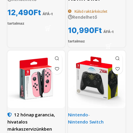
12,490
Ft
Külső raktárkészlet
ÁFÁ-t
🕒Rendelhető
tartalmaz
10,990
Ft
ÁFÁ-t
tartalmaz
12 hónap
garancia,
Nintendo
-
hivatalos
Nintendo Switch
márkaszervizünkben