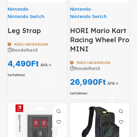
Nintendo
-
Nintendo
-
Nintendo Switch
Nintendo Switch
Leg Strap
HORI Mario Kart
Racing Wheel Pro
Külső raktárkészlet
MINI
🕒Rendelhető
4,490
Ft
Külső raktárkészlet
ÁFÁ-t
🕒Rendelhető
tartalmaz
26,990
Ft
ÁFÁ-t
tartalmaz