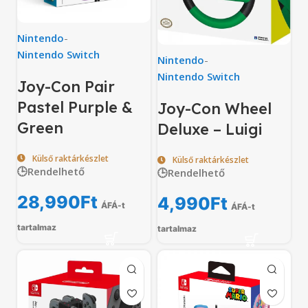
Nintendo
-
Nintendo Switch
Nintendo
-
Nintendo Switch
Joy-Con Pair
Pastel Purple &
Joy-Con Wheel
Green
Deluxe – Luigi
Külső raktárkészlet
Külső raktárkészlet
🕒Rendelhető
🕒Rendelhető
28,990
Ft
4,990
Ft
ÁFÁ-t
ÁFÁ-t
tartalmaz
tartalmaz