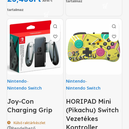
ÁFÁ-t
tartalmaz
tartalmaz
Nintendo
-
Nintendo
-
Nintendo Switch
Nintendo Switch
Joy-Con
HORIPAD Mini
Charging Grip
(Pikachu) Switch
Vezetékes
Külső raktárkészlet
Kontroller
🕒Rendelhető