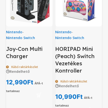
Nintendo
-
Nintendo
-
Nintendo Switch
Nintendo Switch
Joy-Con Multi
HORIPAD Mini
Charger
(Peach) Switch
Vezetékes
Külső raktárkészlet
Kontroller
🕒Rendelhető
12,990
Ft
Külső raktárkészlet
ÁFÁ-t
🕒Rendelhető
tartalmaz
10,990
Ft
ÁFÁ-t
tartalmaz