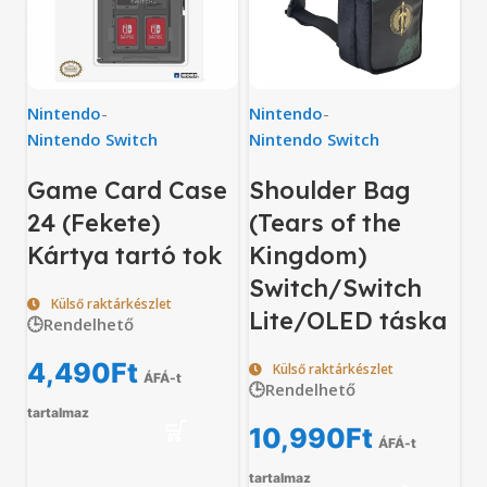
Nintendo
-
Nintendo
-
Nintendo Switch
Nintendo Switch
Game Card Case
Shoulder Bag
24 (Fekete)
(Tears of the
Kártya tartó tok
Kingdom)
Switch/Switch
Külső raktárkészlet
Lite/OLED táska
🕒Rendelhető
4,490
Ft
Külső raktárkészlet
ÁFÁ-t
🕒Rendelhető
tartalmaz
10,990
Ft
ÁFÁ-t
tartalmaz