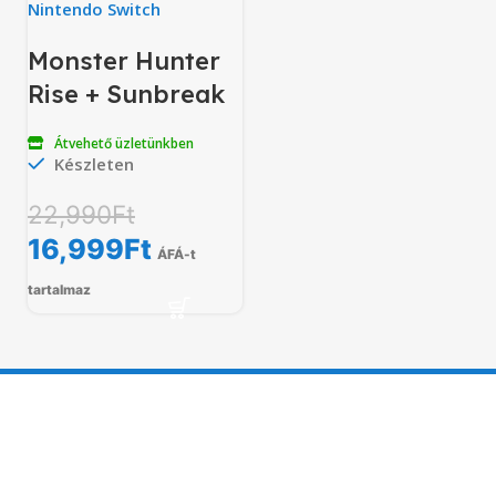
Nintendo Switch
Monster Hunter
Rise + Sunbreak
Átvehető üzletünkben
Készleten
22,990
Ft
16,999
Ft
ÁFÁ-t
tartalmaz