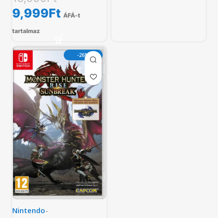
9,999
Ft
ÁFÁ-t
tartalmaz
-26%
Nintendo
-