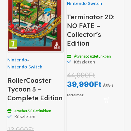
Nintendo Switch
Terminator 2D:
NO FATE –
Collector’s
Edition
Átvehető üzletünkben
Nintendo
-
Készleten
Nintendo Switch
44,990
Ft
RollerCoaster
39,990
Ft
ÁFÁ-t
Tycoon 3 –
tartalmaz
Complete Edition
Átvehető üzletünkben
Készleten
13,990
Ft