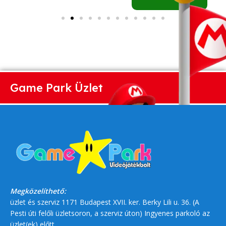
Game Park Üzlet
Megközelíthető:
üzlet és szerviz 1171 Budapest XVII. ker. Berky Lili u. 36. (A
Pesti úti felőli üzletsoron, a szerviz úton) Ingyenes parkoló az
üzlet(ek) előtt.