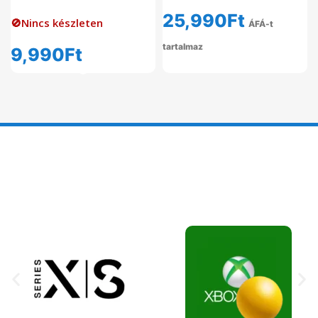
25,990
Ft
🚫Nincs készleten
ÁFÁ-t
tartalmaz
9,990
Ft