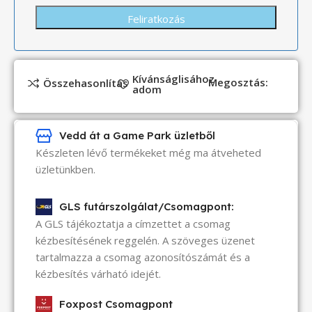
Kívánságlisához
Megosztás:
Összehasonlítás
adom
Vedd át a Game Park üzletből
Készleten lévő termékeket még ma átveheted
üzletünkben.
GLS futárszolgálat/Csomagpont:
A GLS tájékoztatja a címzettet a csomag
kézbesítésének reggelén. A szöveges üzenet
tartalmazza a csomag azonosítószámát és a
kézbesítés várható idejét.
Foxpost Csomagpont