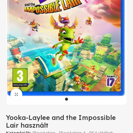
Click to enlarge
Yooka-Laylee and the Impossible
Lair használt
Kategóriák:
Playstation
,
Playstation 4
,
PS4 játékok