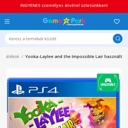
INGYENES személyes átvétel üzletünkben!
S4 játékok
Yooka-Laylee and the Impossible Lair használt