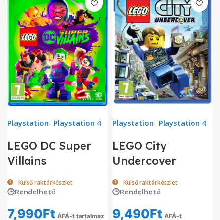
Playstation
-
Playstation 4
Playstation
-
Playstation 4
LEGO DC Super
LEGO City
Villains
Undercover
Külső raktárkészlet
Külső raktárkészlet
🕒Rendelhető
🕒Rendelhető
7,990
Ft
9,490
Ft
ÁFÁ-t tartalmaz
ÁFÁ-t