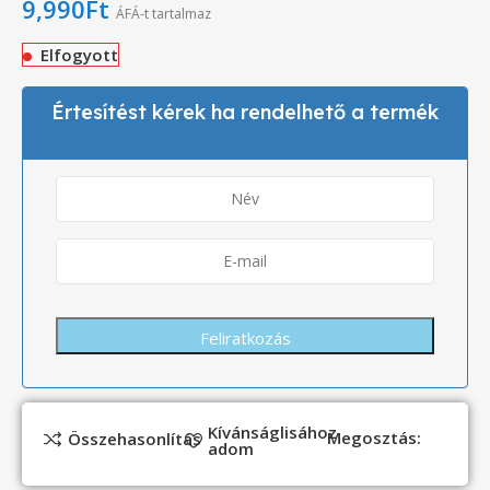
9,990
Ft
ÁFÁ-t tartalmaz
Elfogyott
Értesítést kérek ha rendelhető a termék
Kívánságlisához
Megosztás:
Összehasonlítás
adom