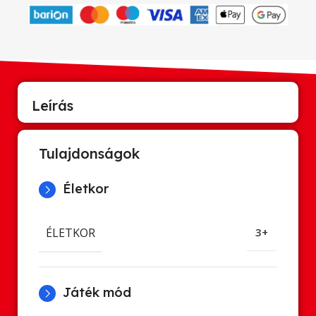
Leírás
Tulajdonságok
Életkor
ÉLETKOR
3+
Játék mód