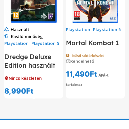
Használt
Playstation
-
Playstation 5
Kiváló minőség
Mortal Kombat 1
Playstation
-
Playstation 5
Dredge Deluxe
Külső raktárkészlet
🕒Rendelhető
Edition használt
11,490
Ft
ÁFÁ-t
🚫Nincs készleten
tartalmaz
8,990
Ft