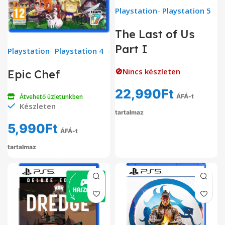
Playstation
-
Playstation 5
The Last of Us
Part I
Playstation
-
Playstation 4
🚫Nincs készleten
Epic Chef
22,990
Ft
Átvehető üzletünkben
ÁFÁ-t
Készleten
tartalmaz
5,990
Ft
ÁFÁ-t
tartalmaz