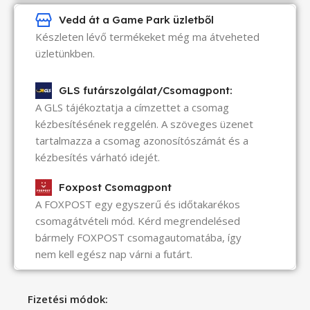
Vedd át a Game Park üzletből
Készleten lévő termékeket még ma átveheted
üzletünkben.
GLS futárszolgálat/Csomagpont:
A GLS tájékoztatja a címzettet a csomag
kézbesítésének reggelén. A szöveges üzenet
tartalmazza a csomag azonosítószámát és a
kézbesítés várható idejét.
Foxpost Csomagpont
A FOXPOST egy egyszerű és időtakarékos
csomagátvételi mód. Kérd megrendelésed
bármely FOXPOST csomagautomatába, így
nem kell egész nap várni a futárt.
Fizetési módok: