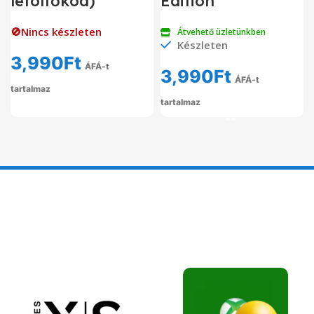
letöltőkód)
Edition
🚫Nincs készleten
Átvehető üzletünkben
Készleten
3,990
Ft
ÁFÁ-t
3,990
Ft
ÁFÁ-t
tartalmaz
tartalmaz