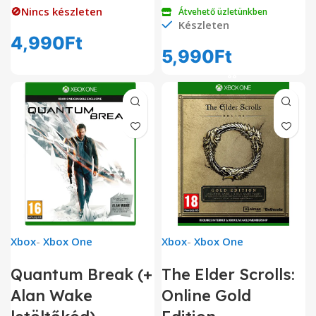
🚫Nincs készleten
Átvehető üzletünkben
Készleten
4,990
Ft
5,990
Ft
Xbox
-
Xbox One
Xbox
-
Xbox One
Quantum Break (+
The Elder Scrolls:
Alan Wake
Online Gold