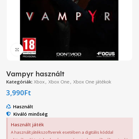
Click to enlarge
Vampyr használt
Kategóriák:
Xbox
,
Xbox One
,
Xbox One játékok
3,990
Ft
Használt
Kiváló minőség
Használt játék
A használt játékszoftverek esetében a digitális kóddal