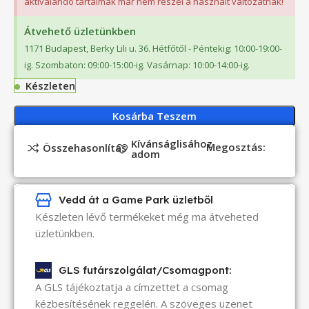
aktiválandó tartalmak már nem részei a használt változatnak!
Átvehető üzletünkben
1171 Budapest, Berky Lili u. 36. Hétfőtől - Péntekig: 10:00-19:00-
ig. Szombaton: 09:00-15:00-ig. Vasárnap: 10:00-14:00-ig.
Készleten
Kosárba Teszem
Kívánságlisához
Megosztás:
Összehasonlítás
adom
Vedd át a Game Park üzletből
Készleten lévő termékeket még ma átveheted
üzletünkben.
GLS futárszolgálat/Csomagpont:
A GLS tájékoztatja a címzettet a csomag
kézbesítésének reggelén. A szöveges üzenet