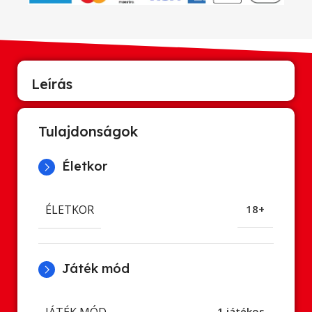
Leírás
Tulajdonságok
Életkor
ÉLETKOR
18+
Játék mód
JÁTÉK MÓD
1 játékos