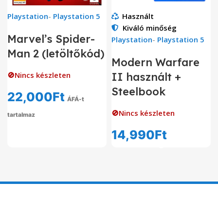
Playstation
-
Playstation 5
Használt
Kiváló minőség
Marvel’s Spider-
Playstation
-
Playstation 5
Man 2 (letöltőkód)
Modern Warfare
🚫Nincs készleten
II használt +
Steelbook
22,000
Ft
ÁFÁ-t
🚫Nincs készleten
tartalmaz
14,990
Ft