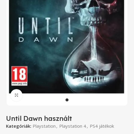
Click to enlarge
Until Dawn használt
Kategóriák:
Playstation
,
Playstation 4
,
PS4 játékok