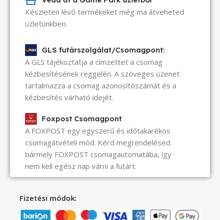
Készleten lévő termékeket még ma átveheted
üzletünkben.
GLS futárszolgálat/Csomagpont:
A GLS tájékoztatja a címzettet a csomag
kézbesítésének reggelén. A szöveges üzenet
tartalmazza a csomag azonosítószámát és a
kézbesítés várható idejét.
Foxpost Csomagpont
A FOXPOST egy egyszerű és időtakarékos
csomagátvételi mód. Kérd megrendelésed
bármely FOXPOST csomagautomatába, így
nem kell egész nap várni a futárt.
Fizetési módok: