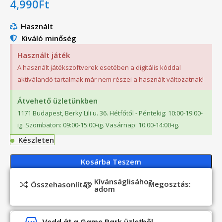
4,990
Ft
Használt
Kiváló minőség
Használt játék
A használt játékszoftverek esetében a digitális kóddal
aktiválandó tartalmak már nem részei a használt változatnak!
Átvehető üzletünkben
1171 Budapest, Berky Lili u. 36. Hétfőtől - Péntekig: 10:00-19:00-
ig. Szombaton: 09:00-15:00-ig. Vasárnap: 10:00-14:00-ig.
Készleten
Kosárba Teszem
Kívánságlisához
Megosztás:
Összehasonlítás
adom
Vedd át a Game Park üzletből