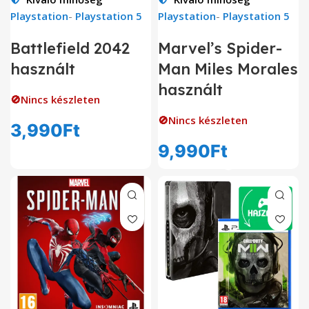
Playstation
-
Playstation 5
Playstation
-
Playstation 5
Battlefield 2042
Marvel’s Spider-
használt
Man Miles Morales
használt
🚫Nincs készleten
🚫Nincs készleten
3,990
Ft
9,990
Ft