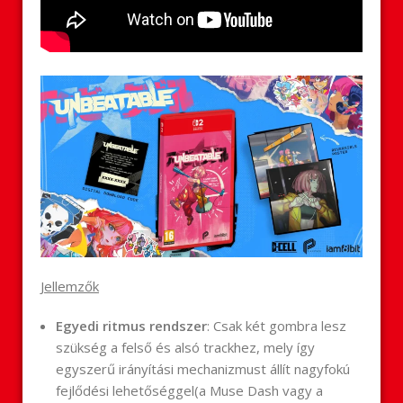
Jellemzők
Egyedi ritmus rendszer
: Csak két gombra lesz
szükség a felső és alsó trackhez, mely így
egyszerű irányítási mechanizmust állít nagyfokú
fejlődési lehetőséggel(a Muse Dash vagy a