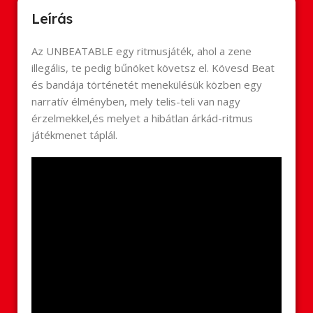
Leírás
Az UNBEATABLE egy ritmusjáték, ahol a zene
illegális, te pedig bűnöket követsz el. Kövesd Beat
és bandája történetét menekülésük közben egy
narratív élményben, mely telis-teli van nagy
érzelmekkel,és melyet a hibátlan árkád-ritmus
játékmenet táplál.