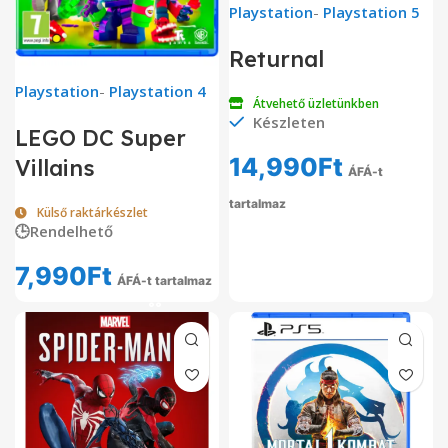
Playstation
-
Playstation 5
Returnal
Playstation
-
Playstation 4
Átvehető üzletünkben
Készleten
LEGO DC Super
14,990
Ft
Villains
ÁFÁ-t
tartalmaz
Külső raktárkészlet
🕒Rendelhető
7,990
Ft
ÁFÁ-t tartalmaz