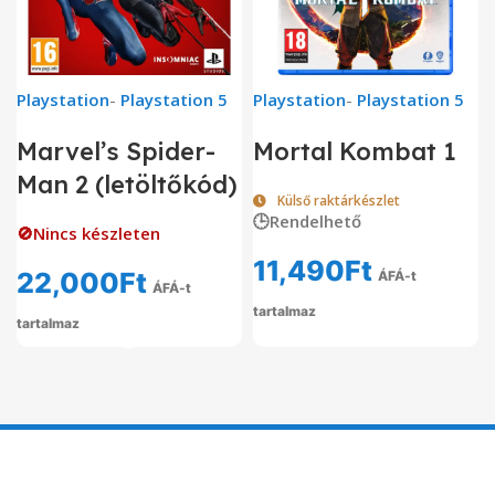
Playstation
-
Playstation 5
Playstation
-
Playstation 5
Marvel’s Spider-
Mortal Kombat 1
Man 2 (letöltőkód)
Külső raktárkészlet
🕒Rendelhető
🚫Nincs készleten
11,490
Ft
22,000
Ft
ÁFÁ-t
ÁFÁ-t
tartalmaz
tartalmaz