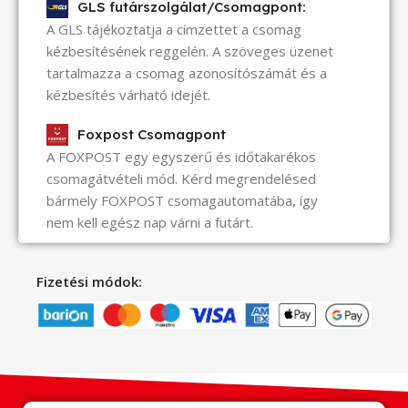
GLS futárszolgálat/Csomagpont:
A GLS tájékoztatja a címzettet a csomag
kézbesítésének reggelén. A szöveges üzenet
tartalmazza a csomag azonosítószámát és a
kézbesítés várható idejét.
Foxpost Csomagpont
A FOXPOST egy egyszerű és időtakarékos
csomagátvételi mód. Kérd megrendelésed
bármely FOXPOST csomagautomatába, így
nem kell egész nap várni a futárt.
Fizetési módok: