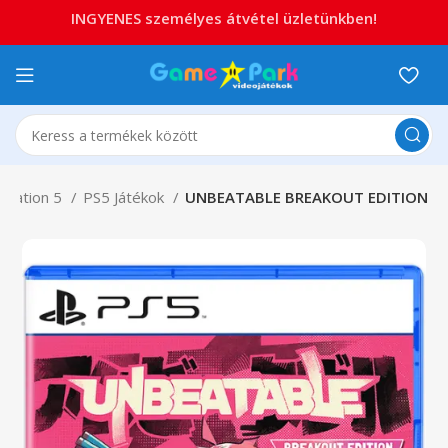
INGYENES személyes átvétel üzletünkben!
ystation 5
PS5 Játékok
UNBEATABLE BREAKOUT EDITION