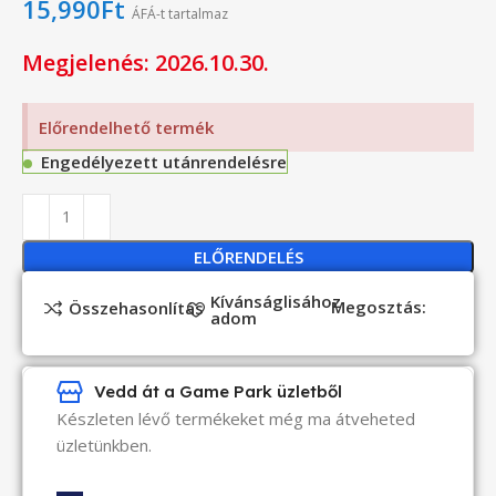
15,990
Ft
ÁFÁ-t tartalmaz
Megjelenés: 2026.10.30.
Előrendelhető termék
Engedélyezett utánrendelésre
ELŐRENDELÉS
Kívánságlisához
Megosztás:
Összehasonlítás
adom
Vedd át a Game Park üzletből
Készleten lévő termékeket még ma átveheted
üzletünkben.