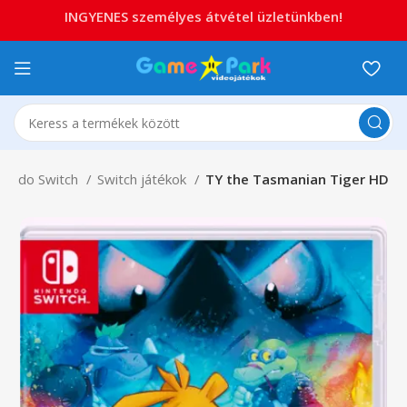
INGYENES személyes átvétel üzletünkben!
tendo Switch
Switch játékok
TY the Tasmanian Tiger HD