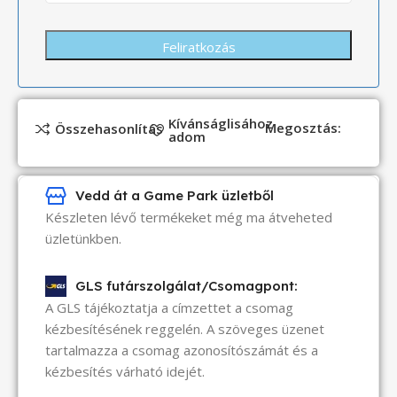
Kívánságlisához
Megosztás:
Összehasonlítás
adom
Vedd át a Game Park üzletből
Készleten lévő termékeket még ma átveheted
üzletünkben.
GLS futárszolgálat/Csomagpont:
A GLS tájékoztatja a címzettet a csomag
kézbesítésének reggelén. A szöveges üzenet
tartalmazza a csomag azonosítószámát és a
kézbesítés várható idejét.