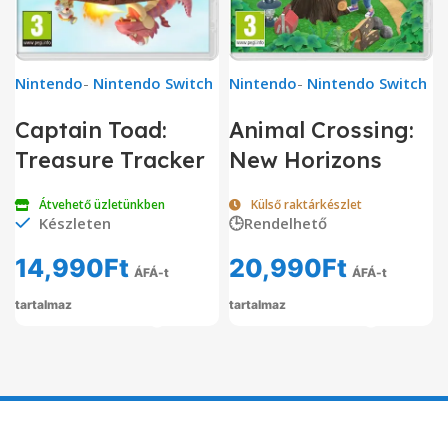
Nintendo
-
Nintendo Switch
Nintendo
-
Nintendo Switch
Captain Toad:
Animal Crossing:
Treasure Tracker
New Horizons
Átvehető üzletünkben
Külső raktárkészlet
Készleten
🕒Rendelhető
14,990
Ft
20,990
Ft
ÁFÁ-t
ÁFÁ-t
tartalmaz
tartalmaz