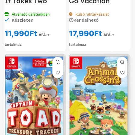
It Takes Two
Go Vacation
Átvehető üzletünkben
Külső raktárkészlet
Készleten
🕒Rendelhető
11,990
Ft
17,990
Ft
ÁFÁ-t
ÁFÁ-t
tartalmaz
tartalmaz