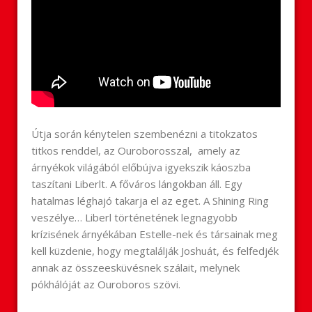
Útja során kénytelen szembenézni a titokzatos
titkos renddel, az Ouroborosszal, amely az
árnyékok világából előbújva igyekszik káoszba
taszítani Liberlt. A főváros lángokban áll. Egy
hatalmas léghajó takarja el az eget. A Shining Ring
veszélye… Liberl történetének legnagyobb
krízisének árnyékában Estelle-nek és társainak meg
kell küzdenie, hogy megtalálják Joshuát, és felfedjék
annak az összeesküvésnek szálait, melynek
pókhálóját az Ouroboros szövi.