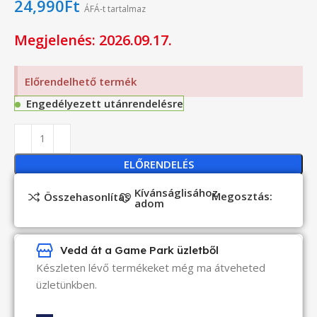
24,990
Ft
ÁFÁ-t tartalmaz
Megjelenés: 2026.09.17.
Előrendelhető termék
Engedélyezett utánrendelésre
ELŐRENDELÉS
Kívánságlisához
Megosztás:
Összehasonlítás
adom
Vedd át a Game Park üzletből
Készleten lévő termékeket még ma átveheted
üzletünkben.