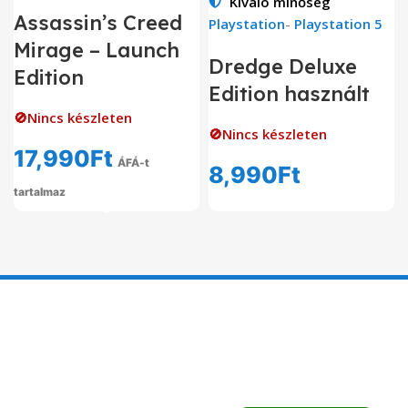
Kiváló minőség
Assassin’s Creed
Playstation
-
Playstation 5
Mirage – Launch
Dredge Deluxe
Edition
Edition használt
🚫Nincs készleten
🚫Nincs készleten
17,990
Ft
ÁFÁ-t
8,990
Ft
tartalmaz