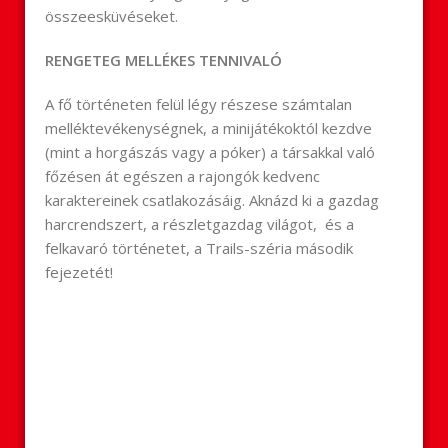
összeesküvéseket.
RENGETEG MELLÉKES TENNIVALÓ
A fő történeten felül légy részese számtalan
melléktevékenységnek, a minijátékoktól kezdve
(mint a horgászás vagy a póker) a társakkal való
főzésen át egészen a rajongók kedvenc
karaktereinek csatlakozásáig. Aknázd ki a gazdag
harcrendszert, a részletgazdag világot, és a
felkavaró történetet, a Trails-széria második
fejezetét!