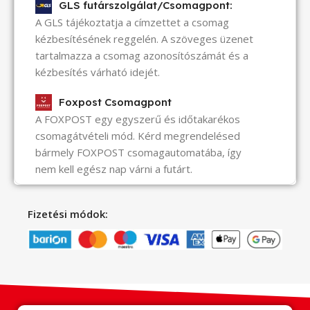
GLS futárszolgálat/Csomagpont:
A GLS tájékoztatja a címzettet a csomag
kézbesítésének reggelén. A szöveges üzenet
tartalmazza a csomag azonosítószámát és a
kézbesítés várható idejét.
Foxpost Csomagpont
A FOXPOST egy egyszerű és időtakarékos
csomagátvételi mód. Kérd megrendelésed
bármely FOXPOST csomagautomatába, így
nem kell egész nap várni a futárt.
Fizetési módok: