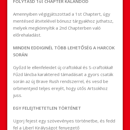
FOLYTASD 1st CHAPTER KALANDOD
Amennyiben végigjátszottad a 1st Chaptert, úgy
mentésed átvitelével bónusz tárgyakhoz juthatsz,
melyek megkönnyítik a 2nd Chapterben való
előrehaladást.
MINDEN EDDIGINÉL TÖBB LEHETŐSÉG A HARCOK
SORÁN
Győzd le ellenfeleidet új craftokkal és S-craftokkal!
Fűzd láncba karaktered támadásait a gyors csaták
során az új Brave Rush rendszerrel, és vesd be
orbmentjeid teljes erejét, hogy ütős Artsokhoz
juss.
EGY FELEJTHETETLEN TÖRTÉNET
Ugorj fejest egy szövevényes történetbe, és fedd
fel a Liberl Királyságot fenyegető