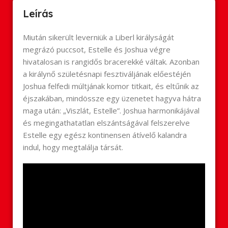
Leírás
Miután sikerült leverniük a Liberl királyságát
megrázó puccsot, Estelle és Joshua végre
hivatalosan is rangidős bracerekké váltak. Azonban
a királynő születésnapi fesztiváljának előestéjén
Joshua felfedi múltjának komor titkait, és eltűnik az
éjszakában, mindössze egy üzenetet hagyva hátra
maga után: „Viszlát, Estelle”. Joshua harmonikájával
és megingathatatlan elszántságával felszerelve
Estelle egy egész kontinensen átívelő kalandra
indul, hogy megtalálja társát.