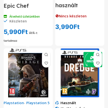
használt
Epic Chef
🚫Nincs készleten
Átvehető üzletünkben
Készleten
3,990
Ft
5,990
Ft
ÁFÁ-t
tartalmaz
Playstation
-
Playstation 5
Használt