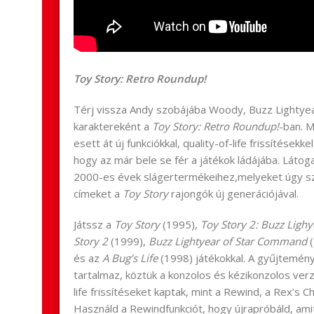
Toy Story: Retro Roundup!
Térj vissza Andy szobájába Woody, Buzz Lightye
karaktereként a
Toy Story: Retro Roundup!
-ban. M
esett át új funkciókkal, quality-of-life frissítésekke
hogy az már bele se fér a játékok ládájába. Látoga
2000-es évek slágertermékeihez,melyeket úgy s
címeket a
Toy Story
rajongók új generációjával.
Játssz a
Toy Story
(1995),
Toy Story 2: Buzz Lighy
Story 2
(1999),
Buzz Lightyear of Star Command
és az
A Bug’s Life
(1998) játékokkal. A gyűjtemén
tartalmaz, köztük a konzolos és kézikonzolos verzi
life frissítéseket kaptak, mint a Rewind, a Rex’s
Használd a Rewindfunkciót, hogy újrapróbáld, amit