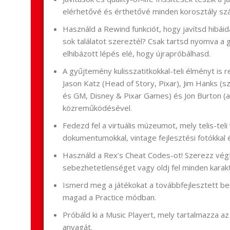
elérhetővé és érthetővé minden korosztály sz
Használd a Rewind funkciót, hogy javítsd hibáida
sok találatot szereztél? Csak tartsd nyomva a 
elhibázott lépés elé, hogy újrapróbálhasd.
A gyűjtemény kulisszatitkokkal-teli élményt is re
Jason Katz (Head of Story, Pixar), Jim Hanks (sz
és GM, Disney & Pixar Games) és Jon Burton (
közreműködésével.
Fedezd fel a virtuális múzeumot, mely telis-teli 
dokumentumokkal, vintage fejlesztési fotókkal é
Használd a Rex’s Cheat Codes-ot! Szerezz vég
sebezhetetlenséget vagy oldj fel minden karakt
Ismerd meg a játékokat a továbbfejlesztett be
magad a Practice módban.
Próbáld ki a Music Playert, mely tartalmazza az
anyagát.