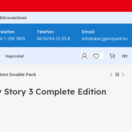
Előrendelések
Telefon:
Telefon:
Email:
06 1 258 7809
06/30/94-22-55-8
info(kukac)gamepark.hu
Kapcsolat
0
Ft
ition Double Pack
y Story 3 Complete Edition