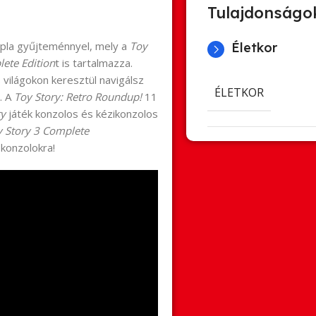
Tulajdonságo
upla gyűjteménnyel, mely a
Toy
Életkor
ete Edition
t is tartalmazza.
 világokon keresztül navigálsz
ÉLETKOR
g. A
Toy Story: Retro Roundup!
11
ry
játék konzolos és kézikonzolos
y Story 3 Complete
konzolokra!