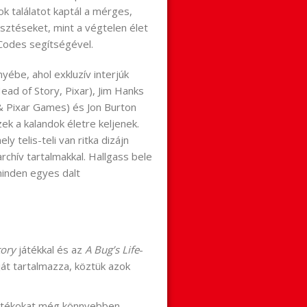
ok találatot kaptál a mérges,
lesztéseket, mint a végtelen élet
Codes segítségével.
ényébe, ahol exkluzív interjúk
ead of Story, Pixar), Jim Hanks
 & Pixar Games) és Jon Burton
ek a kalandok életre keljenek.
 telis-teli van ritka dizájn
rchív tartalmakkal. Hallgass bele
minden egyes dalt
tory
játékkal és az
A Bug’s Life
-
ját tartalmazza, köztük azok
a játékokat még könnyebben