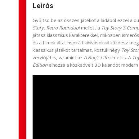
Leírás
Gyűjtsd be az összes játékot a ládából ezzel a d
Story: Retro Roundup!
mellett a
Toy Story 3 Compl
Játssz klasszikus karakterekkel, miközben ismerős
és a filmek által inspirált kihívásokkal küzdesz me
klasszikus játékot tartalmaz, köztük négy
Toy Sto
verzióját is, valamint az
A Bug’s Life
címet is. A
To
Edition
elhozza a közkedvelt 3D kalandot modern 