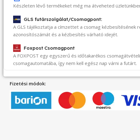
Készleten lévő termékeket még ma átveheted üzletünkbe
GLS futárszolgálat/Csomagpont:
A GLS tájékoztatja a címzettet a csomag kézbesítésének 
azonosítószámát és a kézbesítés várható idejét.
Foxpost Csomagpont
A FOXPOST egy egyszerű és időtakarékos csomagátvéte
csomagautomatába, így nem kell egész nap várni a futárt.
Fizetési módok: