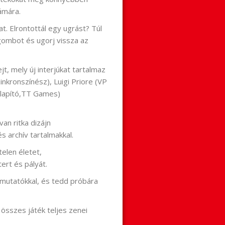
ámára.
t. Elrontottál egy ugrást? Túl
gombot és ugorj vissza az
jt, mely új interjúkat tartalmaz
inkronszínész), Luigi Priore (VP
alapító,TT Games)
van ritka dizájn
s archív tartalmakkal.
telen életet,
ert és pályát.
mutatókkal, és tedd próbára
 összes játék teljes zenei