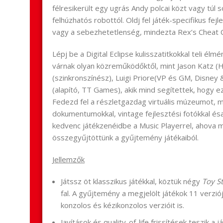
félresikerült egy ugrás Andy polcai közt vagy túl s
felhúzhatós robottól. Oldj fel játék-specifikus fej
vagy a sebezhetetlenség, mindezta Rex’s Cheat 
Lépj be a Digital Eclipse kulisszatitkokkal teli élm
várnak olyan közreműködőktől, mint Jason Katz (H
(szinkronszínész), Luigi Priore(VP és GM, Disney
(alapító, TT Games), akik mind segítettek, hogy ez
Fedezd fel a részletgazdag virtuális múzeumot, mely
dokumentumokkal, vintage fejlesztési fotókkal ésa
kedvenc játékzenéidbe a Music Playerrel, ahova 
összegyűjtöttünk a gyűjtemény játékaiból.
Jellemzők
Játssz öt klasszikus játékkal, köztük négy
Toy S
fal. A gyűjtemény a megjelölt játékok 11 verzió
konzolos és kézikonzolos verzióit is.
Javítások és quality-of-life frissítések teszik 