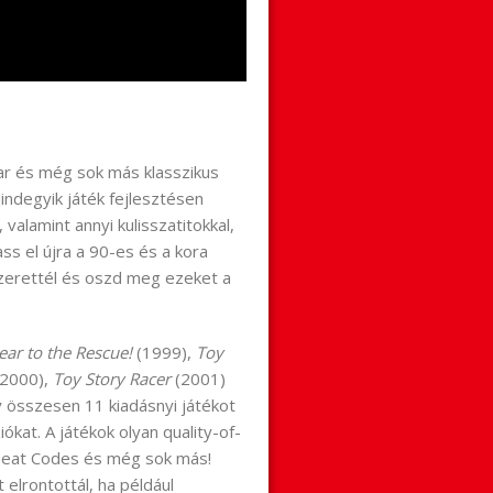
ar és még sok más klasszikus
indegyik játék fejlesztésen
l, valamint annyi kulisszatitokkal,
ss el újra a 90-es és a kora
zerettél és oszd meg ezeket a
ear to the Rescue!
(1999),
Toy
(2000),
Toy Story Racer
(2001)
y összesen 11 kiadásnyi játékot
ókat. A játékok olyan quality-of-
 Cheat Codes és még sok más!
 elrontottál, ha például