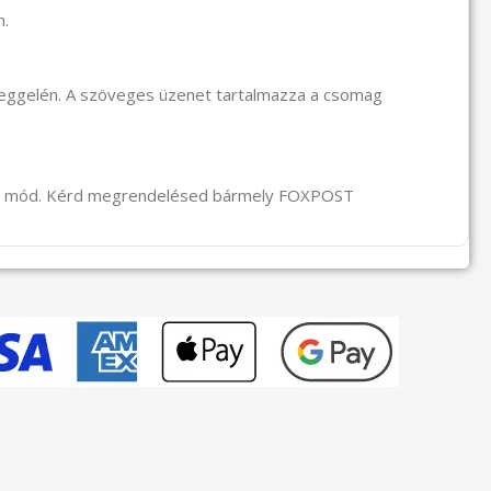
n.
reggelén. A szöveges üzenet tartalmazza a csomag
li mód. Kérd megrendelésed bármely FOXPOST