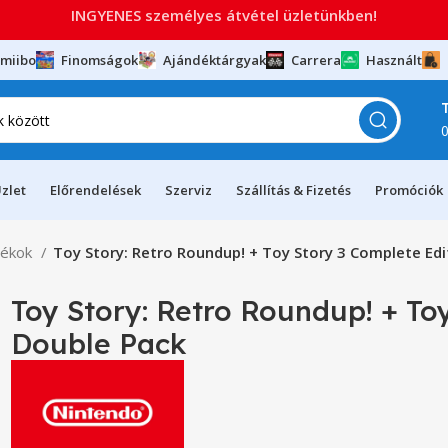
INGYENES személyes átvétel üzletünkben!
miibo
Finomságok
Ajándéktárgyak
Carrera
Használt
zlet
Előrendelések
Szerviz
Szállítás & Fizetés
Promóciók
tékok
Toy Story: Retro Roundup! + Toy Story 3 Complete Ed
Toy Story: Retro Roundup! + To
Double Pack