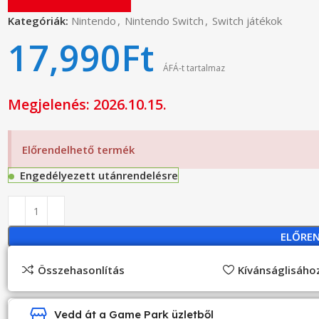
Kategóriák:
Nintendo
,
Nintendo Switch
,
Switch játékok
17,990
Ft
ÁFÁ-t tartalmaz
Megjelenés: 2026.10.15.
Előrendelhető termék
Engedélyezett utánrendelésre
ELŐRE
Összehasonlítás
Kívánságlisáh
Vedd át a Game Park üzletből