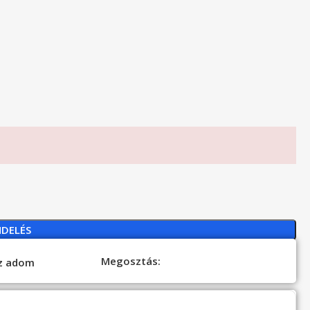
NDELÉS
Megosztás:
oz adom