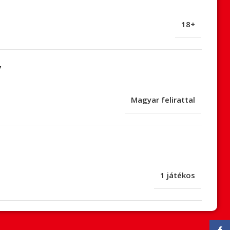
18+
v
Magyar felirattal
1 játékos
Face