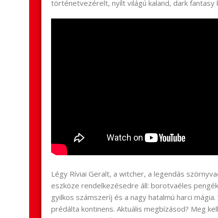
történetvezérelt, nyílt világú kaland, dark fantas
Légy Ríviai Geralt, a witcher, a legendás szörn
eszköze rendelkezésedre áll: borotvaéles pengék,
gyilkos számszeríj és a nagy hatalmú harci mágia.
prédálta kontinens. Aktuális megbízásod? Meg kel