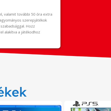
l, valamit további 50 óra extra
 hagyományos szerepjátékok
ta szabadsággal. Hozz
el alakítva a játékodhoz
ékek