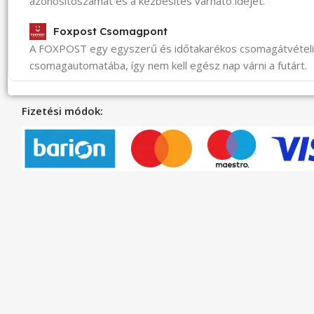
azonosítószámát és a kézbesítés várható idejét.
Foxpost Csomagpont
A FOXPOST egy egyszerű és időtakarékos csomagátvéte
csomagautomatába, így nem kell egész nap várni a futárt.
Fizetési módok: