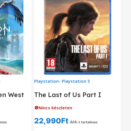
5
Playstation
-
Playstation 5
en West
The Last of Us Part I
🚫Nincs készleten
22,990
Ft
lmaz
ÁFÁ-t tartalmaz
om
Tovább Olvasom