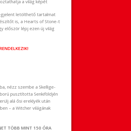
ztathatja a világ képét
gjelent letölthető tartalmat
szítőt is, a Hearts of Stone-t
y először lépj ezen új világ
RENDELKEZIK!
ba, nézz szembe a Skellige-
áború pusztította Senkiföldjén
rülj alá ősi ereklyék után
ben – a Witcher világának
ET TÖBB MINT 150 ÓRA