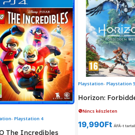
Playstation
-
Playstation 
Horizon: Forbidd
🚫Nincs készleten
ation
-
Playstation 4
19,990
Ft
ÁFÁ-t tarta
O The Incredibles
Tovább Olvas