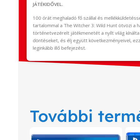
JÁTÉKIDŐVEL.
100 órát meghaladó fő szállal és mellékküldetésse
tartalommal a The Witcher 3: Wild Hunt ötvözi a
történetvezérelt játékmenetét a nyílt világ kínál
döntéseket, és élj együtt következményeivel, ezz
leginkább illő befejezést.
További term