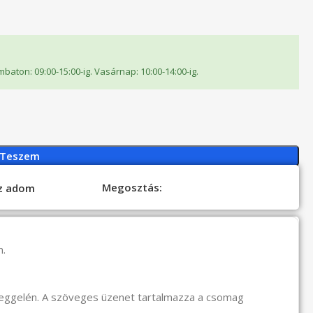
ombaton: 09:00-15:00-ig. Vasárnap: 10:00-14:00-ig.
 Teszem
Megosztás:
oz adom
n.
reggelén. A szöveges üzenet tartalmazza a csomag