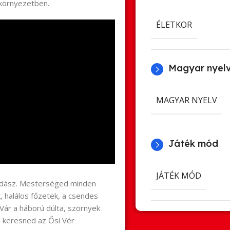
y környezetben.
ÉLETKOR
Magyar nyel
MAGYAR NYELV
Játék mód
JÁTÉK MÓD
yvadász. Mesterséged minden
 halálos főzetek, a csendes
 Vár a háború dúlta, szörnyek
l keresned az Ősi Vér