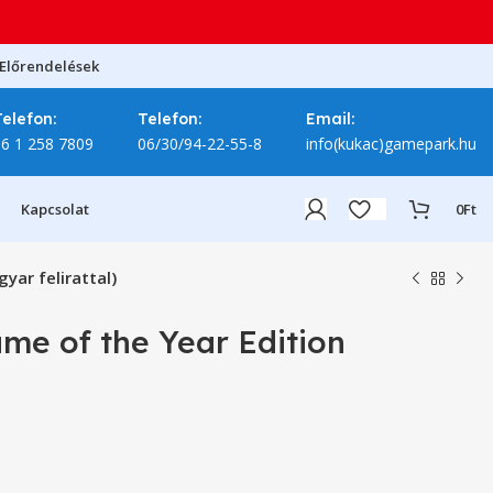
Előrendelések
Telefon:
Telefon:
Email:
06 1 258 7809
06/30/94-22-55-8
info(kukac)gamepark.hu
Kapcsolat
0
Ft
yar felirattal)
ame of the Year Edition