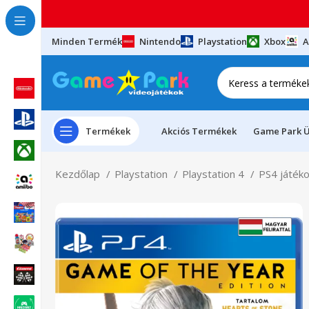
Minden Termék
Nintendo
Playstation
Xbox
A
Termékek
Akciós Termékek
Game Park Ü
Kezdőlap
Playstation
Playstation 4
PS4 játék