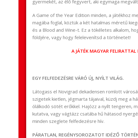
gyermekét, az élő fegyvert, aki egymaga megválto
A Game of the Year Edition minden, a játékhoz me
magába foglal, köztük a két hatalmas méretű kiegé
és a Blood and Wine-t. Ez a tökéletes alkalom, hog
földjére, vagy hogy felelevenítsd a történetet!
A JÁTÉK MAGYAR FELIRATTAL 
EGY FELFEDEZÉSRE VÁRÓ ÚJ, NYÍLT VILÁG.
Látogass el Novigrad dekadensen romlott városá
szigetek kietlen, jégmarta tájaival, küzdj meg a h
ólálkodó sötét erőkkel. Hajózz a nyílt tengeren, me
kutatva, vagy vágtázz csatába hű hátasod nyergé
minden szeglete felfedezésre hív.
PÁRATLAN, REGÉNYSOROZATOT IDÉZŐ TÖRTÉN