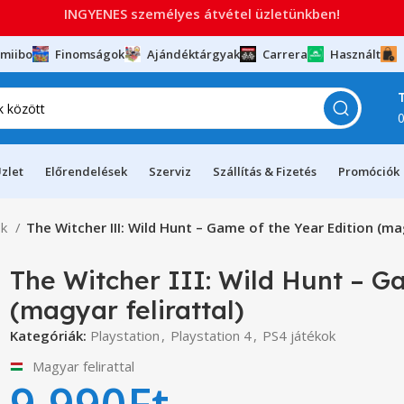
INGYENES személyes átvétel üzletünkben!
miibo
Finomságok
Ajándéktárgyak
Carrera
Használt
zlet
Előrendelések
Szerviz
Szállítás & Fizetés
Promóciók
ok
The Witcher III: Wild Hunt – Game of the Year Edition (mag
The Witcher III: Wild Hunt – G
(magyar felirattal)
Kategóriák:
Playstation
,
Playstation 4
,
PS4 játékok
Magyar felirattal