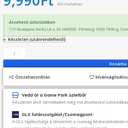
9,990
Ft
ÁFÁ-t tartalmaz
Átvehető üzletünkben
1171 Budapest, Berky Lili u. 36. Hétfőtől - Péntekig: 10:00-19:00-ig. Sz
Készleten (utánrendelhető)
Kosárba
Összehasonlítás
Kívánságlisáh
Vedd át a Game Park üzletből
Készleten lévő termékeket még ma átveheted üzletünkbe
GLS futárszolgálat/Csomagpont:
A GLS tájékoztatja a címzettet a csomag kézbesítésének 