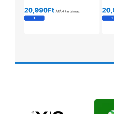
20,990
Ft
20,
ÁFÁ-t tartalmaz
Kosárba Teszem