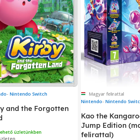
ndo
-
Nintendo Switch
Magyar felirattal
Nintendo
-
Nintendo Swit
y and the Forgotten
Kao the Kangaro
d
Jump Edition (m
vehető üzletünkben
felirattal)
zleten