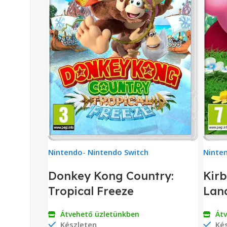
Nintendo
-
Nintendo Switch
Ninte
Donkey Kong Country:
Kirb
Tropical Freeze
Lan
Átvehető üzletünkben
Át
Készleten
Kés