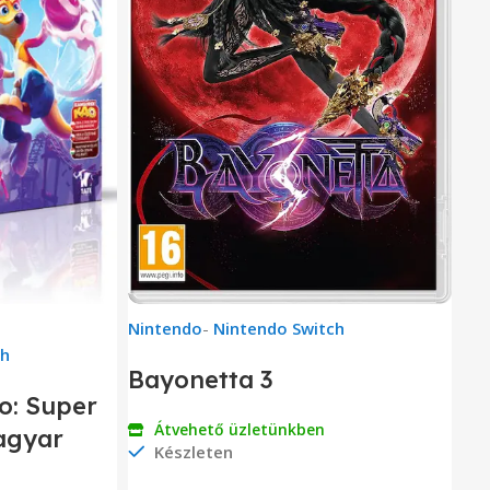
Nintendo
-
Nintendo Switch
ch
Bayonetta 3
o: Super
Átvehető üzletünkben
agyar
Készleten