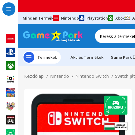
Minden Termék
Nintendo
Playstation
Xbox
A
Termékek
Akciós Termékek
Game Park Ü
Kezdőlap
Nintendo
Nintendo Switch
Switch já