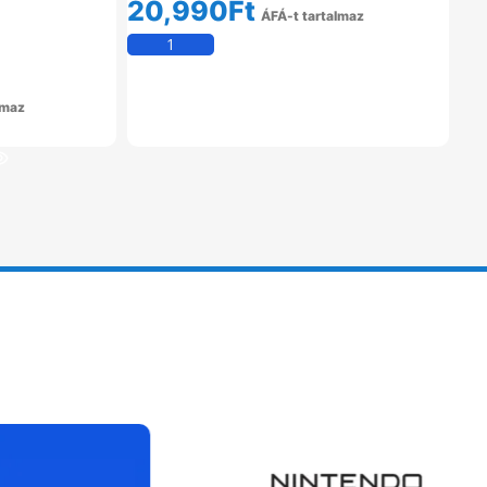
20,990
Ft
ÁFÁ-t tartalmaz
Kosárba Teszem
lmaz
em