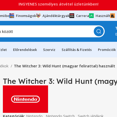
INGYENES személyes átvétel üzletünkben!
miibo
Finomságok
Ajándéktárgyak
Carrera
Használt
zlet
Előrendelések
Szerviz
Szállítás & Fizetés
Promóciók
tékok
The Witcher 3: Wild Hunt (magyar felirattal) használt
The Witcher 3: Wild Hunt (magya
Kategóriák:
Nintendo
,
Nintendo Switch
,
Switch játékok