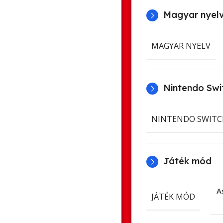
Magyar nyel
MAGYAR NYELV
Nintendo Swit
NINTENDO SWITC
Játék mód
A
JÁTÉK MÓD