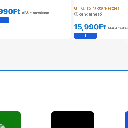
Külső raktárkészlet
990
Ft
ÁFÁ-t tartalmaz
🕒Rendelhető
Kosárba Teszem
15,990
Ft
ÁFÁ-t tarta
Kosárba Tesz