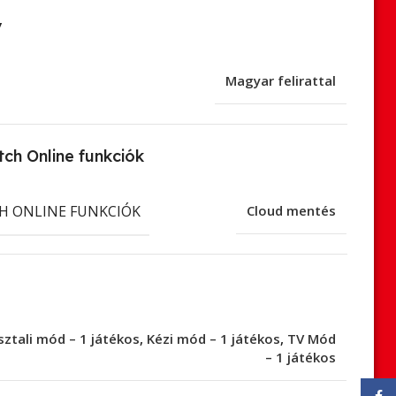
v
Magyar felirattal
ch Online funkciók
H ONLINE FUNKCIÓK
Cloud mentés
sztali mód – 1 játékos
,
Kézi mód – 1 játékos
,
TV Mód
– 1 játékos
Face