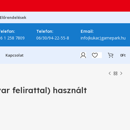
Előrendelések
Telefon:
Telefon:
Email:
06 1 258 7809
06/30/94-22-55-8
info(kukac)gamepark.hu
Kapcsolat
0
Ft
r felirattal) használt