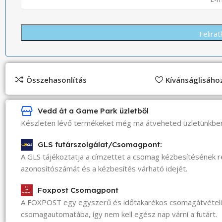
Összehasonlítás
Kívánságlisáh
Vedd át a Game Park üzletből
Készleten lévő termékeket még ma átveheted üzletünkbe
GLS futárszolgálat/Csomagpont:
A GLS tájékoztatja a címzettet a csomag kézbesítésének 
azonosítószámát és a kézbesítés várható idejét.
Foxpost Csomagpont
A FOXPOST egy egyszerű és időtakarékos csomagátvéte
csomagautomatába, így nem kell egész nap várni a futárt.