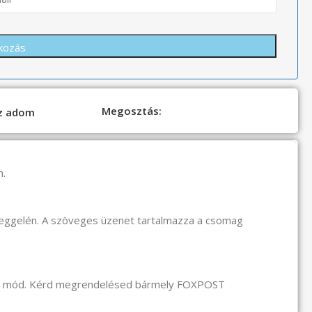
Megosztás:
oz adom
n.
reggelén. A szöveges üzenet tartalmazza a csomag
li mód. Kérd megrendelésed bármely FOXPOST