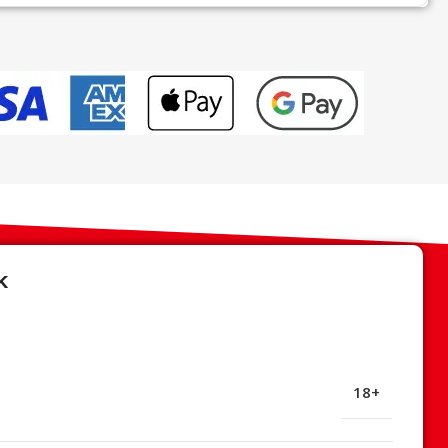
k
18+