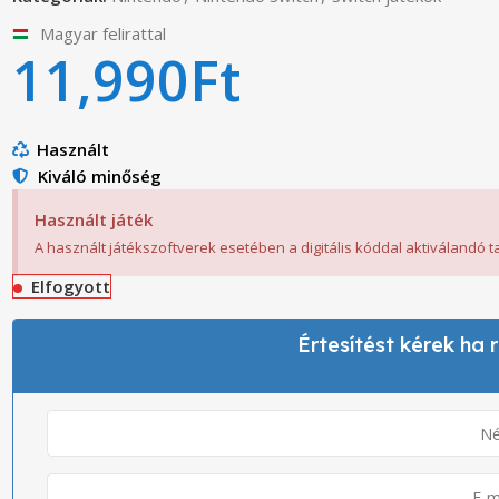
Magyar felirattal
11,990
Ft
Használt
Kiváló minőség
Használt játék
A használt játékszoftverek esetében a digitális kóddal aktiválandó 
Elfogyott
Értesítést kérek ha