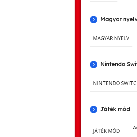
Magyar nyel
MAGYAR NYELV
Nintendo Swit
NINTENDO SWITC
Játék mód
A
JÁTÉK MÓD