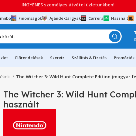
INGYENES személyes átvétel üzletünkben!
miibo
Finomságok
Ajándéktárgyak
Carrera
Használt
zlet
Előrendelések
Szerviz
Szállítás & Fizetés
Promóciók
tékok
The Witcher 3: Wild Hunt Complete Edition (magyar fel
The Witcher 3: Wild Hunt Comple
használt