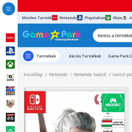
Minden Termék
Nintendo
Playstation
Xbox
A
Termékek
Akciós Termékek
Game Park Ü
Kezdőlap
Nintendo
Nintendo Switch
Switch já