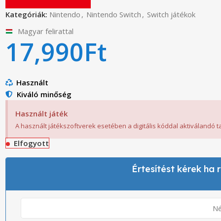
Kategóriák:
Nintendo
,
Nintendo Switch
,
Switch játékok
Magyar felirattal
17,990
Ft
Használt
Kiváló minőség
Használt játék
A használt játékszoftverek esetében a digitális kóddal aktiválandó 
Elfogyott
Értesítést kérek ha