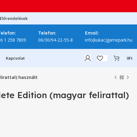
Előrendelések
Telefon:
Telefon:
Email:
06 1 258 7809
06/30/94-22-55-8
info(kukac)gamepark.hu
Kapcsolat
0
Ft
irattal) használt
te Edition (magyar felirattal)