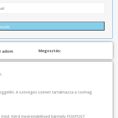
Megosztás:
oz adom
n.
reggelén. A szöveges üzenet tartalmazza a csomag
li mód. Kérd megrendelésed bármely FOXPOST