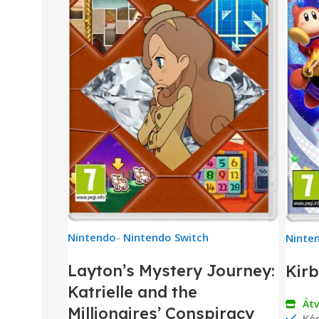
Nintendo
-
Nintendo Switch
Ninte
Layton’s Mystery Journey:
Kirb
Katrielle and the
Át
Millionaires’ Conspiracy
Kés