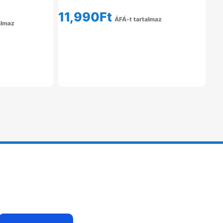
11,990
Ft
ÁFÁ-t tartalmaz
almaz
Tovább Olvasom
em