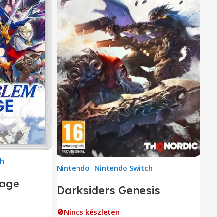
ch
Nintendo
-
Nintendo Switch
gage
Darksiders Genesis
🚫Nincs készleten