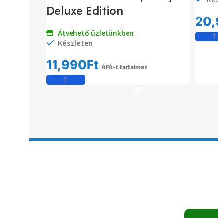
Deluxe Edition
20,
Átvehető üzletünkben
Készleten
11,990
Ft
ÁFÁ-t tartalmaz
Kosárba Teszem