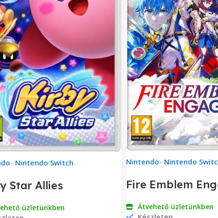
Nintendo
-
Nintendo Swit
ndo
-
Nintendo Switch
Fire Emblem En
y Star Allies
Átvehető üzletünkben
vehető üzletünkben
Készleten
zleten