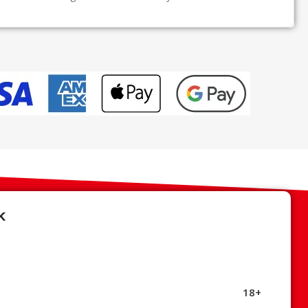
k
18+