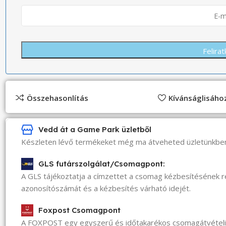
Összehasonlítás
Kívánságlisáh
Vedd át a Game Park üzletből
Készleten lévő termékeket még ma átveheted üzletünkbe
GLS futárszolgálat/Csomagpont:
A GLS tájékoztatja a címzettet a csomag kézbesítésének 
azonosítószámát és a kézbesítés várható idejét.
Foxpost Csomagpont
A FOXPOST egy egyszerű és időtakarékos csomagátvéte