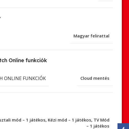
v
Magyar felirattal
ch Online funkciók
H ONLINE FUNKCIÓK
Cloud mentés
sztali mód – 1 játékos
,
Kézi mód – 1 játékos
,
TV Mód
– 1 játékos
Face