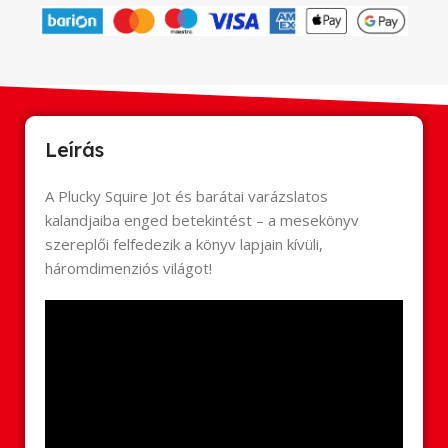
Leírás
A Plucky Squire Jot és barátai varázslatos
kalandjaiba enged betekintést – a mesekönyv
szereplői felfedezik a könyv lapjain kívüli,
háromdimenziós világot!