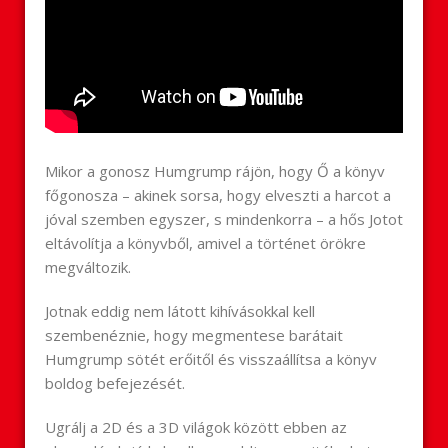
Mikor a gonosz Humgrump rájön, hogy Ő a könyv
főgonosza – akinek sorsa, hogy elveszti a harcot a
jóval szemben egyszer, s mindenkorra – a hős Jotot
eltávolítja a könyvből, amivel a történet örökre
megváltozik.
Jotnak eddig nem látott kihívásokkal kell
szembenéznie, hogy megmentese barátait
Humgrump sötét erőitől és visszaállítsa a könyv
boldog befejezését.
Ugrálj a 2D és a 3D világok között ebben az