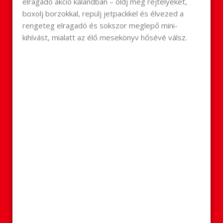
elragadó akció kalandban – oldj meg rejtélyeket,
boxolj borzokkal, repülj jetpackkel és élvezed a
rengeteg elragadó és sokszor meglepő mini-
kihívást, mialatt az élő mesekönyv hősévé válsz.