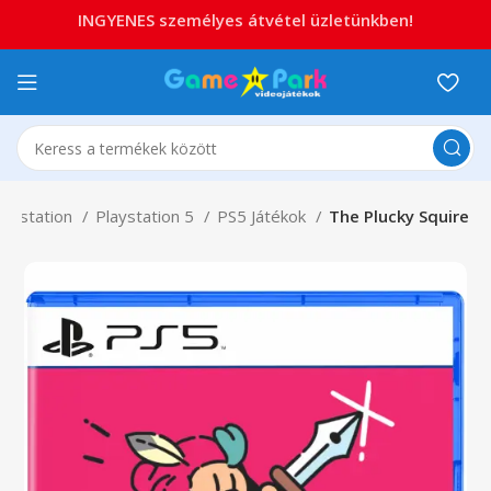
INGYENES személyes átvétel üzletünkben!
laystation
Playstation 5
PS5 Játékok
The Plucky Squire