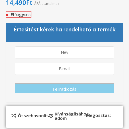
14,490
Ft
ÁFÁ-t tartalmaz
Elfogyott
Értesítést kérek ha rendelhető a termék
Kívánságlisához
Megosztás:
Összehasonlítás
adom