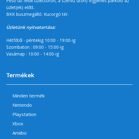
Pesti úti felőli üzletsoron, a szerviz úton) Ingyenes parkoló az
üzlet(ek) előtt.
BKK buszmegálló: Kucorgó tér.
Üzletünk nyitvatartása:
Hétfőtől - péntekig 10:00 - 19:00-ig
Szombaton : 09:00 - 15:00-ig
Vasárnap : 10:00 - 14:00-ig
Termékek
Minden termék
Nintendo
Playstation
Xbox
Amiibo