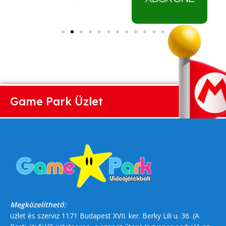
Game Park Üzlet
Megközelíthető:
üzlet és szerviz 1171 Budapest XVII. ker. Berky Lili u. 36. (A