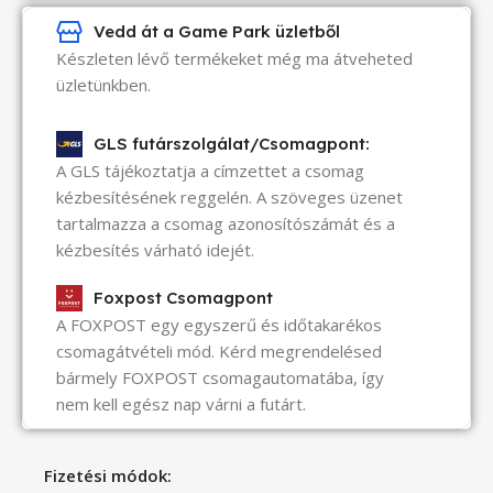
Vedd át a Game Park üzletből
Készleten lévő termékeket még ma átveheted
üzletünkben.
GLS futárszolgálat/Csomagpont:
A GLS tájékoztatja a címzettet a csomag
kézbesítésének reggelén. A szöveges üzenet
tartalmazza a csomag azonosítószámát és a
kézbesítés várható idejét.
Foxpost Csomagpont
A FOXPOST egy egyszerű és időtakarékos
csomagátvételi mód. Kérd megrendelésed
bármely FOXPOST csomagautomatába, így
nem kell egész nap várni a futárt.
Fizetési módok: