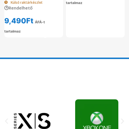
Külső raktárkészlet
tartalmaz
🕒Rendelhető
9,490
Ft
ÁFÁ-t
tartalmaz