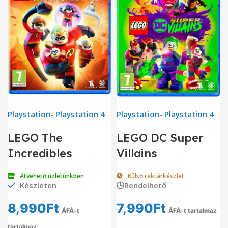
Playstation
-
Playstation 4
Playstation
-
Playstation 4
LEGO The
LEGO DC Super
Incredibles
Villains
Átvehető üzletünkben
Külső raktárkészlet
Készleten
🕒Rendelhető
8,990
Ft
7,990
Ft
ÁFÁ-t
ÁFÁ-t tartalmaz
tartalmaz