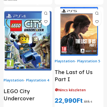
Playstation
-
Playstation 5
The Last of Us
Part I
Playstation
-
Playstation 4
🚫Nincs készleten
LEGO City
Undercover
22,990
Ft
ÁFÁ-t