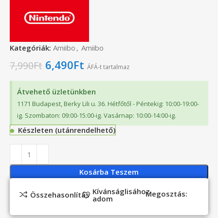
Kategóriák:
Amiibo
,
Amiibo
6,490
Ft
7,990
Ft
ÁFÁ-t tartalmaz
Átvehető üzletünkben
1171 Budapest, Berky Lili u. 36. Hétfőtől - Péntekig: 10:00-19:00-
ig. Szombaton: 09:00-15:00-ig. Vasárnap: 10:00-14:00-ig.
Készleten (utánrendelhető)
Kosárba Teszem
Kívánságlisához
Megosztás:
Összehasonlítás
adom