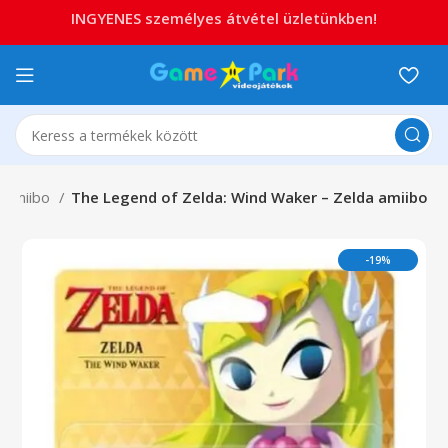
INGYENES személyes átvétel üzletünkben!
Amiibo
The Legend of Zelda: Wind Waker – Zelda amiibo
-19%