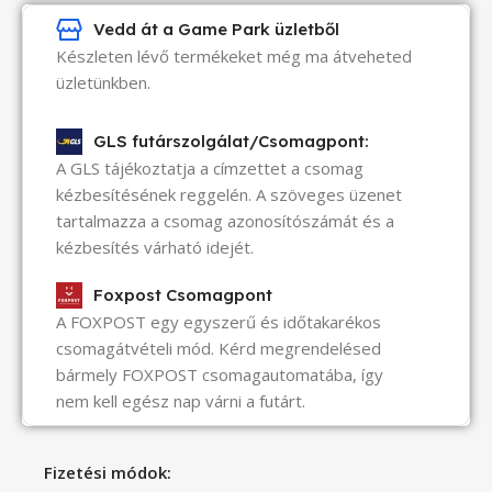
Vedd át a Game Park üzletből
Készleten lévő termékeket még ma átveheted
üzletünkben.
GLS futárszolgálat/Csomagpont:
A GLS tájékoztatja a címzettet a csomag
kézbesítésének reggelén. A szöveges üzenet
tartalmazza a csomag azonosítószámát és a
kézbesítés várható idejét.
Foxpost Csomagpont
A FOXPOST egy egyszerű és időtakarékos
csomagátvételi mód. Kérd megrendelésed
bármely FOXPOST csomagautomatába, így
nem kell egész nap várni a futárt.
Fizetési módok: