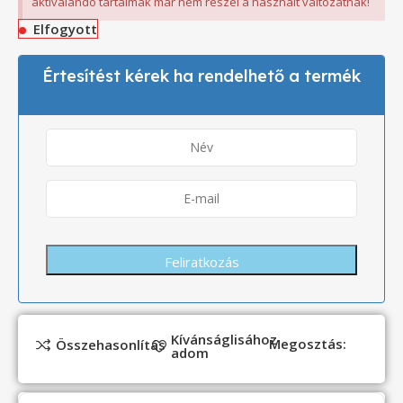
aktiválandó tartalmak már nem részei a használt változatnak!
Elfogyott
Értesítést kérek ha rendelhető a termék
Kívánságlisához
Megosztás:
Összehasonlítás
adom