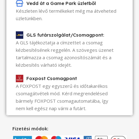
Vedd át a Game Park üzletből
Készleten lévő termékeket még ma átveheted
üzletünkben.
GLS futárszolgálat/Csomagpont:
A GLS tájékoztatja a címzettet a csomag
kézbesítésének reggelén. A szöveges üzenet
tartalmazza a csomag azonosítószámát és a
kézbesítés várható idejét.
Foxpost Csomagpont
A FOXPOST egy egyszerű és időtakarékos
csomagátvételi mód. Kérd megrendelésed
bármely FOXPOST csomagautomatába, így
nem kell egész nap várni a futárt.
Fizetési módok: