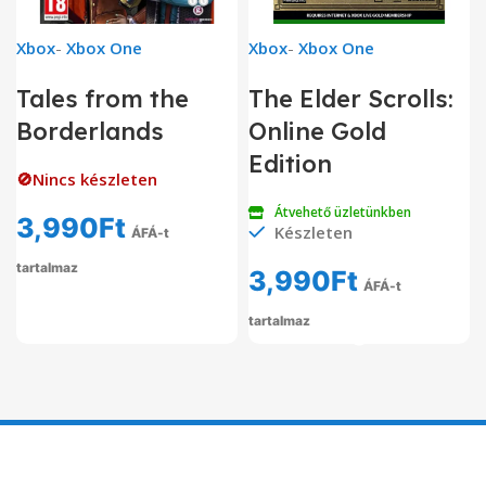
Xbox
-
Xbox One
Xbox
-
Xbox One
Tales from the
The Elder Scrolls:
Borderlands
Online Gold
Edition
🚫Nincs készleten
Átvehető üzletünkben
3,990
Ft
Készleten
ÁFÁ-t
tartalmaz
3,990
Ft
ÁFÁ-t
tartalmaz