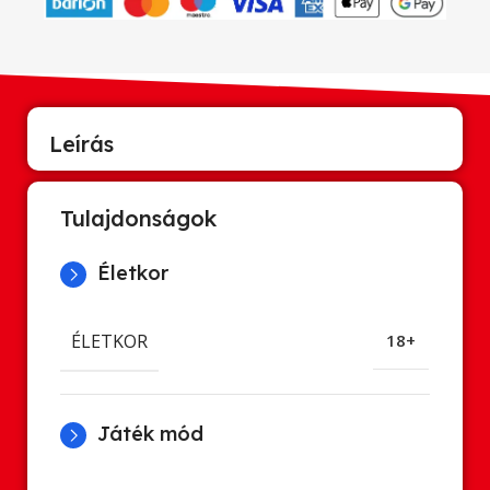
Leírás
Tulajdonságok
Életkor
ÉLETKOR
18+
Játék mód