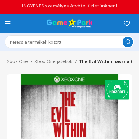
INGYENES személyes átvétel üzletünkben!
x
Xbox One
Xbox One játékok
The Evil Within használt