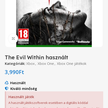
Click to enlarge
The Evil Within használt
Kategóriák:
Xbox
,
Xbox One
,
Xbox One játékok
3,990
Ft
Használt
Kiváló minőség
Használt játék
A használt játékszoftverek esetében a digitális kóddal