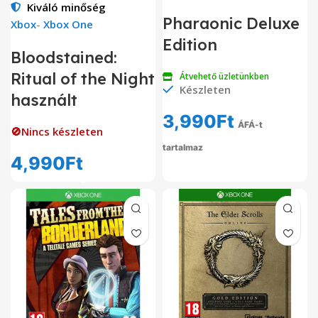
Kiváló minőség
Pharaonic Deluxe
Xbox
-
Xbox One
Edition
Bloodstained:
Ritual of the Night
Átvehető üzletünkben
Készleten
használt
3,990
Ft
ÁFÁ-t
🚫Nincs készleten
tartalmaz
4,990
Ft