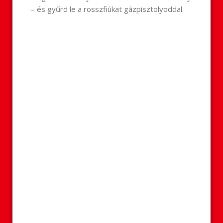
– és gyűrd le a rosszfiúkat gázpisztolyoddal.