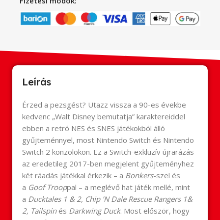
Fizetési módok:
Leírás
Érzed a pezsgést? Utazz vissza a 90-es évekbe
kedvenc „Walt Disney bemutatja” karaktereiddel
ebben a retró NES és SNES játékokból álló
gyűjteménnyel, most Nintendo Switch és Nintendo
Switch 2 konzolokon. Ez a Switch-exkluzív újrarázás
az eredetileg 2017-ben megjelent gyűjteményhez
két ráadás játékkal érkezik – a
Bonkers
-szel és
a
Goof Troop
pal – a meglévő hat játék mellé, mint
a
Ducktales 1 & 2, Chip ’N Dale Rescue Rangers 1&
2, Tailspin
és
Darkwing Duck
. Most először, hogy