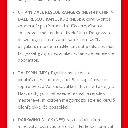
CHIP ’N DALE RESCUE RANGERS (NES)
és
CHIP ’N
DALE RESCUE RANGERS 2 (NES)
: A korai 8-bites
kooperatív platformer duó főszerepében a
közkedvelt mókus detektívek állnak. Dolgozzatok
össze, ugorjatok és átjussatok keresztül a
pályákon, miközben makkokat, dobozokat és más
tárgyakat gyűjtötök, amiket aztán az ellenfelekre
dobhattok.
TALESPIN (NES)
: Egy kihívást jelentő,
oldalnézetes shooter, ahol Balu kapitánnyal és
repülőjével, a Vaskacsával kell átszelned az eget.
Használd gyors reflexeidet és válj a repülés
mesterévé, miközben megbirkózol az eléd kerülő
ellenfelekkel és bossokkal.
DARKWING DUCK (NES)
: Küzdj a bűn ellen
magával a szárnyas terrorral – Fürkészszárnnyal