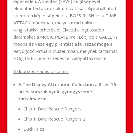
lépéseiden. A mentés (SAVE) segítségével
elmentheted a játék aktuális állását. Kipróbálhatod
speedrun képességeidet a BOSS RUSH és a TIME
ATTACK módokban, melyek mind online
ranglistákkal érhetők el. Élvezd a legütősebb
dallamokat a MUSIC PLAYERrel. Lépj be a GALLERY
módba és vess egy pillantást a kulisszák mögé a
lenyűgöző virtuális múzeumban, melynek tartalmát
a Digital Eclipse történészei válogatták össze.
A dobozos kiadás tartalma:
A The Disney Afternoon Collection a 8- és 16-
bites korszak nyolc gyöngyszemét
tartalmazza:
Chip ’n Dale Rescue Rangers
Chip ’n Dale Rescue Rangers 2
DuckTales