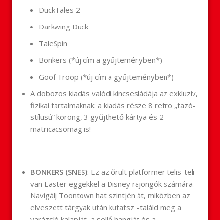
DuckTales 2
Darkwing Duck
TaleSpin
Bonkers (*új cím a gyűjteményben*)
Goof Troop (*új cím a gyűjteményben*)
A dobozos kiadás valódi kincsesládája az exkluzív,
fizikai tartalmaknak: a kiadás része 8 retro „tazó-
stílusú” korong, 3 gyűjthető kártya és 2
matricacsomag is!
BONKERS (SNES)
: Ez az őrült platformer telis-teli
van Easter eggekkel a Disney rajongók számára.
Navigálj Toontown hat szintjén át, miközben az
elveszett tárgyak után kutatsz –találd meg a
varázsló kalapját, a sellő hangját és a