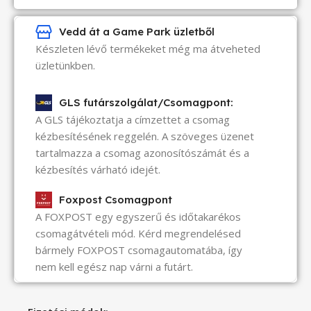
Vedd át a Game Park üzletből
Készleten lévő termékeket még ma átveheted
üzletünkben.
GLS futárszolgálat/Csomagpont:
A GLS tájékoztatja a címzettet a csomag
kézbesítésének reggelén. A szöveges üzenet
tartalmazza a csomag azonosítószámát és a
kézbesítés várható idejét.
Foxpost Csomagpont
A FOXPOST egy egyszerű és időtakarékos
csomagátvételi mód. Kérd megrendelésed
bármely FOXPOST csomagautomatába, így
nem kell egész nap várni a futárt.