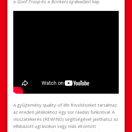
a
Goof Troop
és a
Bonkers
újrakiadást kap.
A gyűjtemény quality-of-life frissítéseket tartalmaz
az eredeti játékokhoz egy sor ráadás funkcióval. A
visszatekerés (REWIND) segítségével javíthatsz az
elhibázott ugrásokon vagy más elrontott