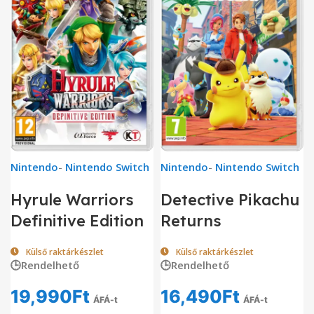
Nintendo
-
Nintendo Switch
Nintendo
-
Nintendo Switch
Hyrule Warriors
Detective Pikachu
Definitive Edition
Returns
Külső raktárkészlet
Külső raktárkészlet
🕒Rendelhető
🕒Rendelhető
19,990
Ft
16,490
Ft
ÁFÁ-t
ÁFÁ-t