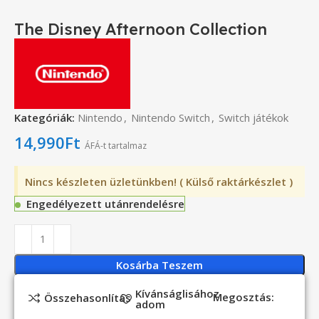
The Disney Afternoon Collection
Kategóriák:
Nintendo
,
Nintendo Switch
,
Switch játékok
14,990
Ft
ÁFÁ-t tartalmaz
Nincs készleten üzletünkben! ( Külső raktárkészlet )
Engedélyezett utánrendelésre
Kosárba Teszem
Kívánságlisához
Megosztás:
Összehasonlítás
adom