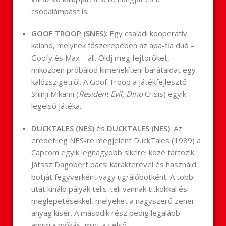
csodalámpást is.
GOOF TROOP (SNES)
: Egy családi kooperatív
kaland, melynek főszerepében az apa-fia duó –
Goofy és Max – áll. Oldj meg fejtörőket,
miközben próbálod kimenekíteni barátaidat egy
kalózszigetről. A Goof Troop a játékfejlesztő
Shinji Mikami (
Resident Evil, Dino
Crisis) egyik
legelső játéka.
DUCKTALES (NES)
és
DUCKTALES (NES)
: Az
eredetileg NES-re megjelent DuckTales (1989) a
Capcom egyik legnagyobb sikerei közé tartozik.
Játssz Dagobert bácsi karakterével és használd
botját fegyverként vagy ugrálóbotként. A több
utat kínáló pályák telis-teli vannak titkokkal és
meglepetésekkel, melyeket a nagyszerű zenei
anyag kísér. A második rész pedig legalább
annyira mókás, mint az első.