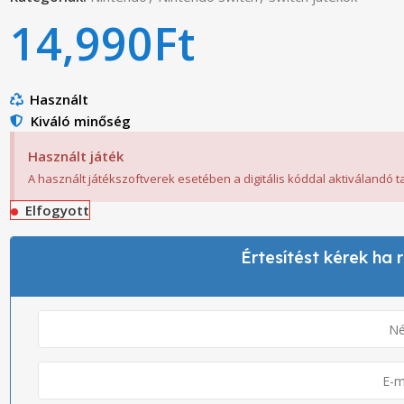
14,990
Ft
Használt
Kiváló minőség
Használt játék
A használt játékszoftverek esetében a digitális kóddal aktiválandó 
Elfogyott
Értesítést kérek ha