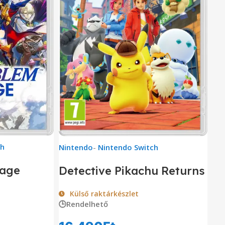
ch
Nintendo
-
Nintendo Switch
gage
Detective Pikachu Returns
Külső raktárkészlet
🕒Rendelhető