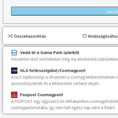
Összehasonlítás
Kívánságlisáh
Vedd át a Game Park üzletből
Készleten lévő termékeket még ma átveheted üzletünkbe
GLS futárszolgálat/Csomagpont:
A GLS tájékoztatja a címzettet a csomag kézbesítésének 
azonosítószámát és a kézbesítés várható idejét.
Foxpost Csomagpont
A FOXPOST egy egyszerű és időtakarékos csomagátvéte
csomagautomatába, így nem kell egész nap várni a futárt.