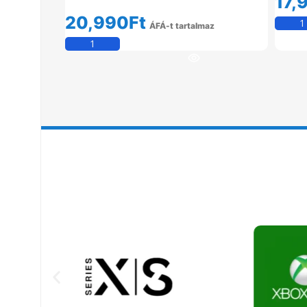
17,
20,990
Ft
ÁFÁ-t tartalmaz
Kosárba Teszem