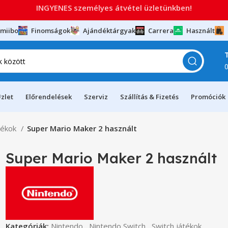
INGYENES személyes átvétel üzletünkben!
miibo
Finomságok
Ajándéktárgyak
Carrera
Használt
zlet
Előrendelések
Szerviz
Szállítás & Fizetés
Promóciók
tékok
Super Mario Maker 2 használt
Super Mario Maker 2 használt
Kategóriák:
Nintendo
,
Nintendo Switch
,
Switch játékok