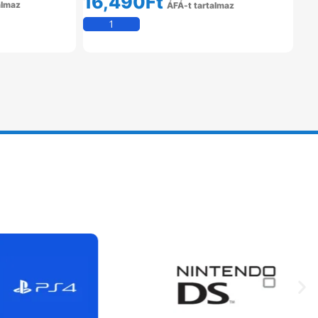
16,490
Ft
almaz
ÁFÁ-t tartalmaz
em
Kosárba Teszem