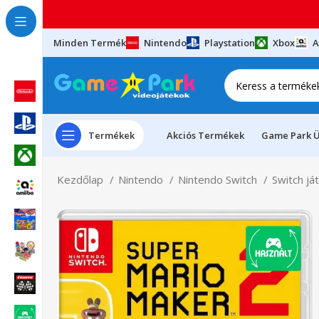
Minden Termék
Nintendo
Playstation
Xbox
A
Termékek
Akciós Termékek
Game Park Ü
Kezdőlap
Nintendo
Nintendo Switch
Switch já