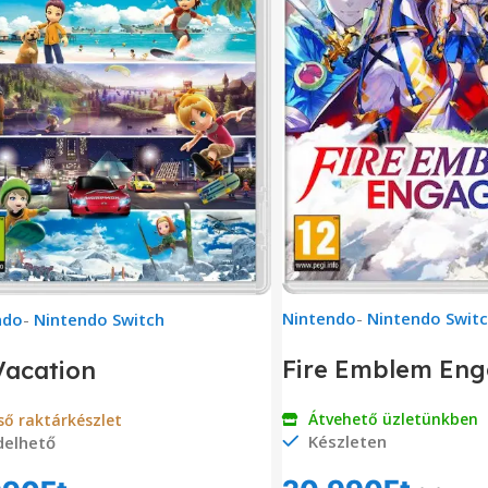
Nintendo
-
Nintendo Swit
ndo
-
Nintendo Switch
Fire Emblem En
Vacation
Átvehető üzletünkben
ső raktárkészlet
Készleten
delhető