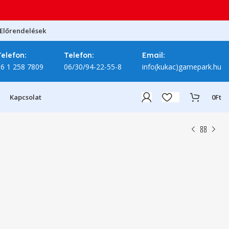
Előrendelések
Telefon:
Telefon:
Email:
06 1 258 7809
06/30/94-22-55-8
info(kukac)gamepark.hu
Kapcsolat
0
Ft