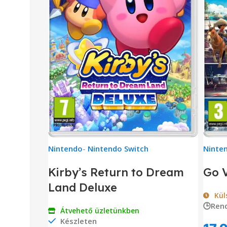
Nintendo
-
Nintendo Switch
Ninte
Kirby’s Return to Dream
Go 
Land Deluxe
Kül
🕒Ren
Átvehető üzletünkben
Készleten