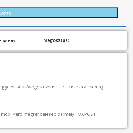
Megosztás:
oz adom
n.
reggelén. A szöveges üzenet tartalmazza a csomag
li mód. Kérd megrendelésed bármely FOXPOST