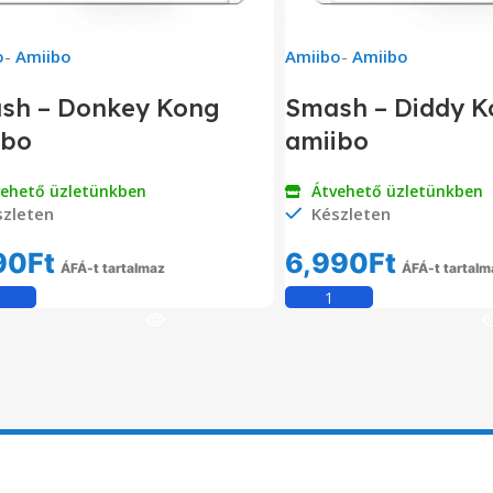
o
-
Amiibo
Amiibo
-
Amiibo
sh – Donkey Kong
Smash – Diddy 
ibo
amiibo
vehető üzletünkben
Átvehető üzletünkben
zleten
Készleten
90
Ft
6,990
Ft
ÁFÁ-t tartalmaz
ÁFÁ-t tartalm
Kosárba Teszem
Kosárba Tesz