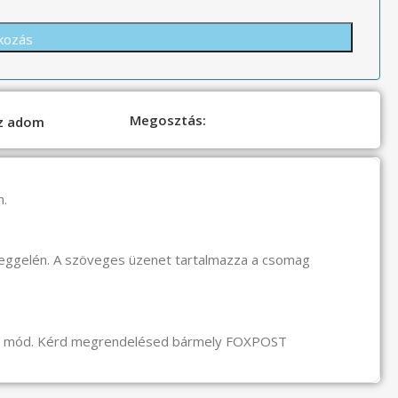
Megosztás:
oz adom
n.
reggelén. A szöveges üzenet tartalmazza a csomag
li mód. Kérd megrendelésed bármely FOXPOST