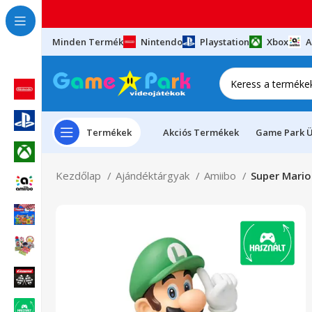
Minden Termék
Nintendo
Playstation
Xbox
A
Termékek
Akciós Termékek
Game Park Ü
Kezdőlap
Ajándéktárgyak
Amiibo
Super Mario