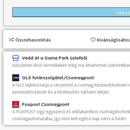
Összehasonlítás
Kívánságlisáh
Vedd át a Game Park üzletből
Készleten lévő termékeket még ma átveheted üzletünkbe
GLS futárszolgálat/Csomagpont:
A GLS tájékoztatja a címzettet a csomag kézbesítésének 
azonosítószámát és a kézbesítés várható idejét.
Foxpost Csomagpont
A FOXPOST egy egyszerű és időtakarékos csomagátvéte
csomagautomatába, így nem kell egész nap várni a futárt.