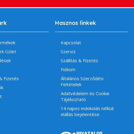
ark
Hasznos linkek
ermékek
Kapcsolat
rk Üzlet
Szerviz
lések
Szállítás & Fizetés
Fiókom
 & Fizetés
Általános Szerződési
Feltételek
ók
Adatvédelem és Cookie
t
Tájékoztató
14 napos indokolás nélküli
elállás bejelentése