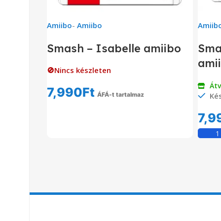
Amiibo
-
Amiibo
Amiib
Smash – Isabelle amiibo
Sma
ami
🚫Nincs készleten
Át
7,990
Ft
ÁFÁ-t tartalmaz
Kés
Tovább Olvasom
7,9