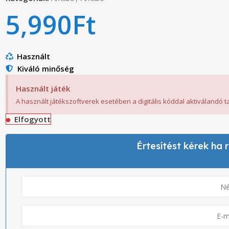
5,990
Ft
Használt
Kiváló minőség
Használt játék
A használt játékszoftverek esetében a digitális kóddal aktiválandó 
Elfogyott
Értesítést kérek ha