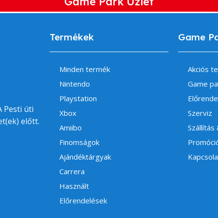
Game Park Üzlet
Termékek
Game P
Minden termék
Akciós t
Nintendo
Game pa
Playstation
Előrende
 Pesti úti
Xbox
Szerviz
t(ek) előtt.
Amiibo
Szállítás
Finomságok
Promóci
Ajándéktárgyak
Kapcsola
Carrera
Használt
Előrendelések