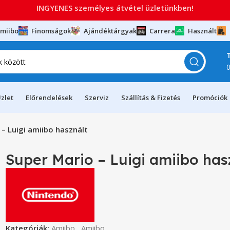
INGYENES személyes átvétel üzletünkben!
miibo
Finomságok
Ajándéktárgyak
Carrera
Használt
zlet
Előrendelések
Szerviz
Szállítás & Fizetés
Promóciók
 – Luigi amiibo használt
Super Mario – Luigi amiibo has
Kategóriák:
Amiibo
,
Amiibo