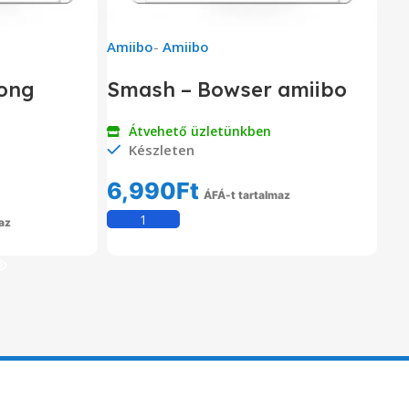
Amiibo
-
Amiibo
Kong
Smash – Bowser amiibo
Átvehető üzletünkben
Készleten
6,990
Ft
ÁFÁ-t tartalmaz
Kosárba Teszem
az
em