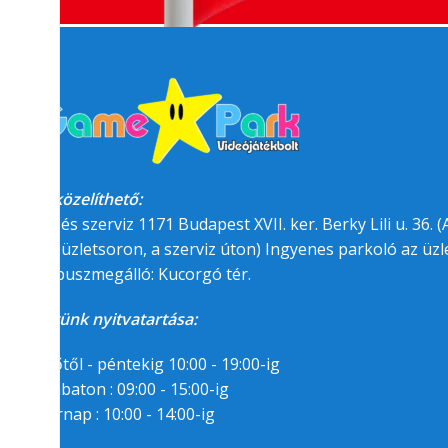
Megközelíthető:
üzlet és szerviz 1171 Budapest XVII. ker. Berky Lili u. 36. (A
felőli üzletsoron, a szerviz úton) Ingyenes parkoló az üzle
BKK buszmegálló: Kucorgó tér.
Üzletünk nyitvatartása:
Hétfőtől - péntekig 10:00 - 19:00-ig
Szombaton : 09:00 - 15:00-ig
Vasárnap : 10:00 - 14:00-ig
Segítségre van
szükséged?