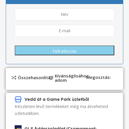
Kívánságlisához
Megosztás:
Összehasonlítás
adom
Vedd át a Game Park üzletből
Készleten lévő termékeket még ma átveheted
üzletünkben.
GLS futárszolgálat/Csomagpont: