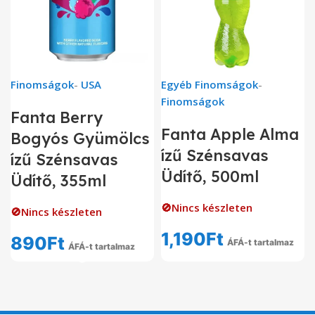
Finomságok
-
USA
Egyéb Finomságok
-
Finomságok
Fanta Berry
Fanta Apple Alma
Bogyós Gyümölcs
ízű Szénsavas
ízű Szénsavas
Üdítő, 500ml
Üdítő, 355ml
🚫Nincs készleten
🚫Nincs készleten
1,190
Ft
890
Ft
ÁFÁ-t tartalmaz
ÁFÁ-t tartalmaz