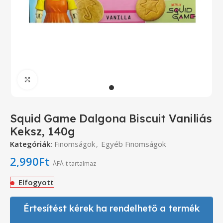
Click to enlarge
Squid Game Dalgona Biscuit Vaniliás
Keksz, 140g
Kategóriák:
Finomságok
,
Egyéb Finomságok
2,990
Ft
ÁFÁ-t tartalmaz
Elfogyott
Értesítést kérek ha rendelhető a termék