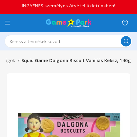
INGYENES személyes átvétel üzletünkben!
omságok
Squid Game Dalgona Biscuit Vaniliás Keksz, 140g