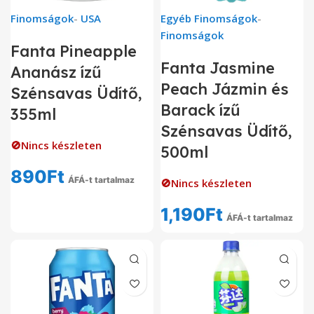
Finomságok
-
USA
Egyéb Finomságok
-
Finomságok
Fanta Pineapple
Fanta Jasmine
Ananász ízű
Peach Jázmin és
Szénsavas Üdítő,
Barack ízű
355ml
Szénsavas Üdítő,
🚫Nincs készleten
500ml
890
Ft
ÁFÁ-t tartalmaz
🚫Nincs készleten
1,190
Ft
ÁFÁ-t tartalmaz