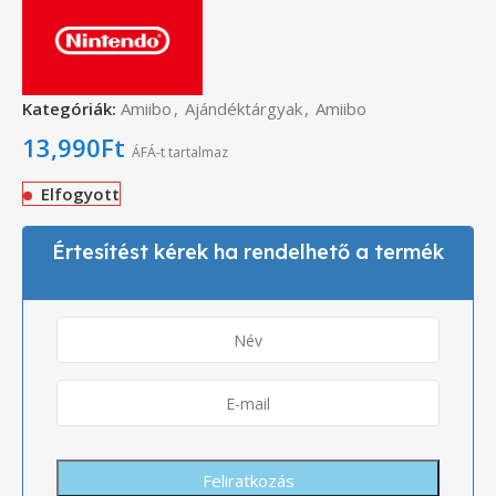
Kategóriák:
Amiibo
,
Ajándéktárgyak
,
Amiibo
13,990
Ft
ÁFÁ-t tartalmaz
Elfogyott
Értesítést kérek ha rendelhető a termék