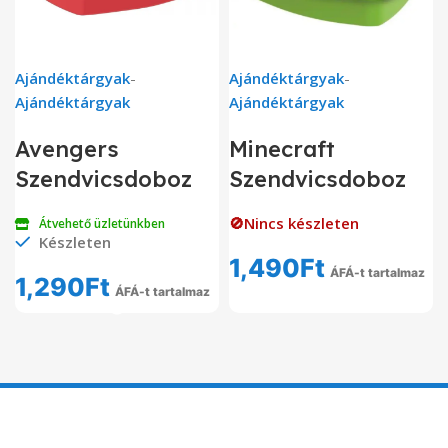
Ajándéktárgyak
-
Ajándéktárgyak
-
Ajándéktárgyak
Ajándéktárgyak
Avengers
Minecraft
Szendvicsdoboz
Szendvicsdoboz
🚫Nincs készleten
Átvehető üzletünkben
Készleten
1,490
Ft
ÁFÁ-t tartalmaz
1,290
Ft
ÁFÁ-t tartalmaz