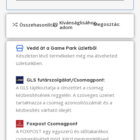
Kívánságlisához
Megosztás:
Összehasonlítás
adom
Vedd át a Game Park üzletből
Készleten lévő termékeket még ma átveheted
üzletünkben.
GLS futárszolgálat/Csomagpont:
A GLS tájékoztatja a címzettet a csomag
kézbesítésének reggelén. A szöveges üzenet
tartalmazza a csomag azonosítószámát és a
kézbesítés várható idejét.
Foxpost Csomagpont
A FOXPOST egy egyszerű és időtakarékos
csomagátvételi mód. Kérd megrendelésed