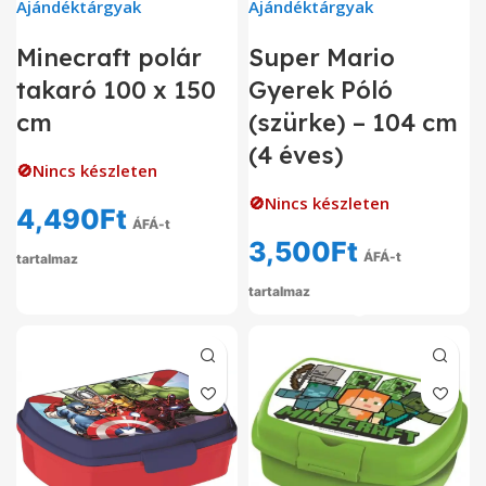
Ajándéktárgyak
Ajándéktárgyak
Minecraft polár
Super Mario
takaró 100 x 150
Gyerek Póló
cm
(szürke) – 104 cm
(4 éves)
🚫Nincs készleten
🚫Nincs készleten
4,490
Ft
ÁFÁ-t
3,500
Ft
ÁFÁ-t
tartalmaz
tartalmaz