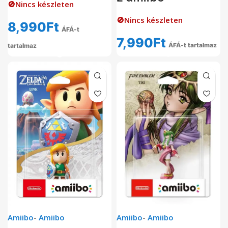
🚫Nincs készleten
🚫Nincs készleten
8,990
Ft
ÁFÁ-t
7,990
Ft
ÁFÁ-t tartalmaz
tartalmaz
Amiibo
-
Amiibo
Amiibo
-
Amiibo