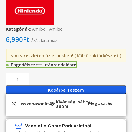
Kategóriák:
Amiibo
,
Amiibo
6,990
Ft
ÁFÁ-t tartalmaz
Nincs készleten üzletünkben! ( Külső raktárkészlet )
Engedélyezett utánrendelésre
Kosárba Teszem
Kívánságlisához
Megosztás:
Összehasonlítás
adom
Vedd át a Game Park üzletből