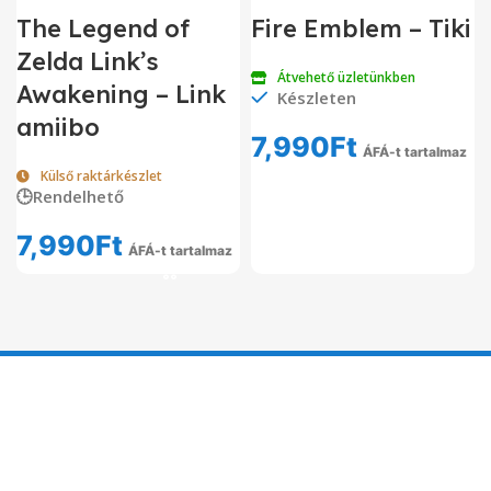
Fire Emblem – Tiki
The Legend of
Zelda Link’s
Átvehető üzletünkben
Awakening – Link
Készleten
amiibo
7,990
Ft
ÁFÁ-t tartalmaz
Külső raktárkészlet
🕒Rendelhető
7,990
Ft
ÁFÁ-t tartalmaz