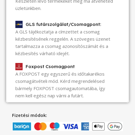
Készleten lévő termékeket még ma átveheted
üzletünkben.
GLS futárszolgálat/Csomagpont:
A GLS tájékoztatja a címzettet a csomag
kézbesítésének reggelén. A szöveges üzenet
tartalmazza a csomag azonosítószámát és a
kézbesítés várható idejét.
Foxpost Csomagpont
A FOXPOST egy egyszerű és időtakarékos
csomagátvételi mód. Kérd megrendelésed
bármely FOXPOST csomagautomatába, így
nem kell egész nap várni a futárt.
Fizetési módok: