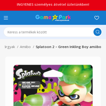
INGYENES személyes átvétel üzletünkben!
éktárgyak
Amiibo
Splatoon 2 – Green Inkling Boy amiibo