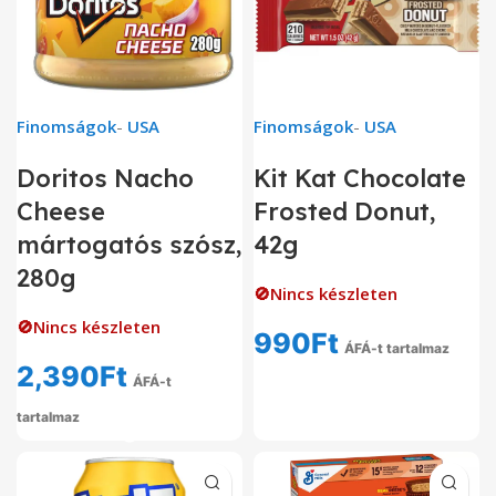
Finomságok
-
USA
Finomságok
-
USA
Doritos Nacho
Kit Kat Chocolate
Cheese
Frosted Donut,
mártogatós szósz,
42g
280g
🚫Nincs készleten
🚫Nincs készleten
990
Ft
ÁFÁ-t tartalmaz
2,390
Ft
ÁFÁ-t
tartalmaz