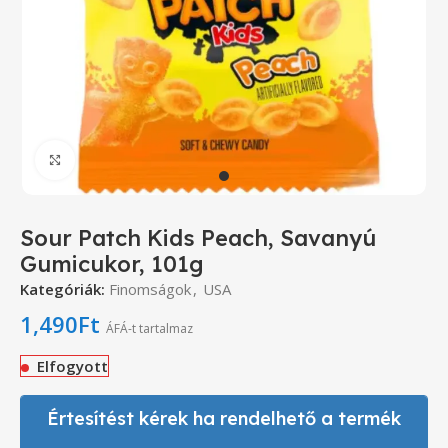
Click to enlarge
Sour Patch Kids Peach, Savanyú
Gumicukor, 101g
Kategóriák:
Finomságok
,
USA
1,490
Ft
ÁFÁ-t tartalmaz
Elfogyott
Értesítést kérek ha rendelhető a termék