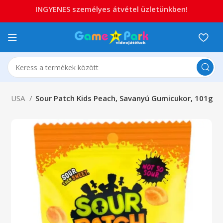
INGYENES személyes átvétel üzletünkben!
k
USA
Sour Patch Kids Peach, Savanyú Gumicukor, 101g