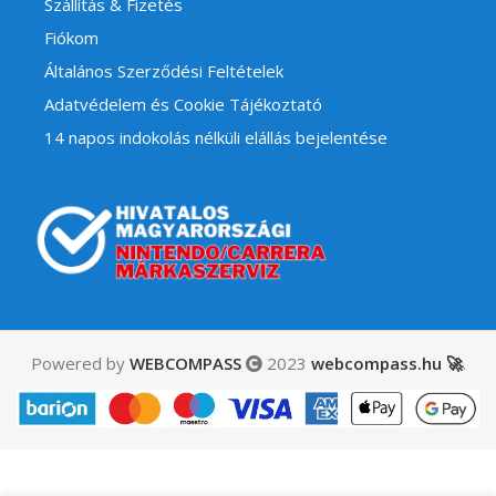
Szállítás & Fizetés
Fiókom
Általános Szerződési Feltételek
Adatvédelem és Cookie Tájékoztató
14 napos indokolás nélküli elállás bejelentése
Powered by
WEBCOMPASS
2023
webcompass.hu 🚀
.