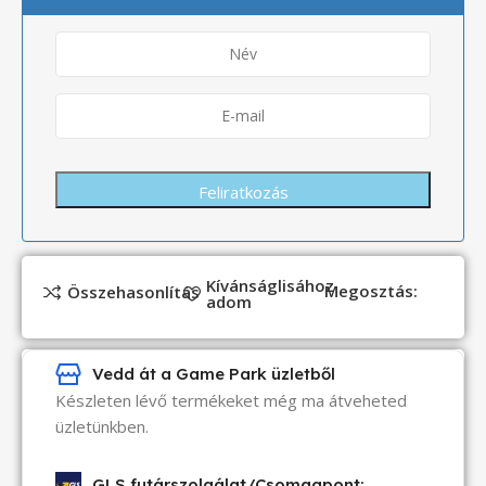
Kívánságlisához
Megosztás:
Összehasonlítás
adom
Vedd át a Game Park üzletből
Készleten lévő termékeket még ma átveheted
üzletünkben.
GLS futárszolgálat/Csomagpont: