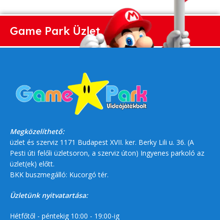
Game Park Üzlet
Megközelíthető:
üzlet és szerviz 1171 Budapest XVII. ker. Berky Lili u. 36. (A
Pesti úti felőli üzletsoron, a szerviz úton) Ingyenes parkoló az
üzlet(ek) előtt.
BKK buszmegálló: Kucorgó tér.
Üzletünk nyitvatartása:
Hétfőtől - péntekig 10:00 - 19:00-ig