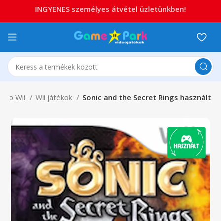
INGYENES személyes átvétel üzletünkben!
endo Wii
Wii játékok
Sonic and the Secret Rings használt