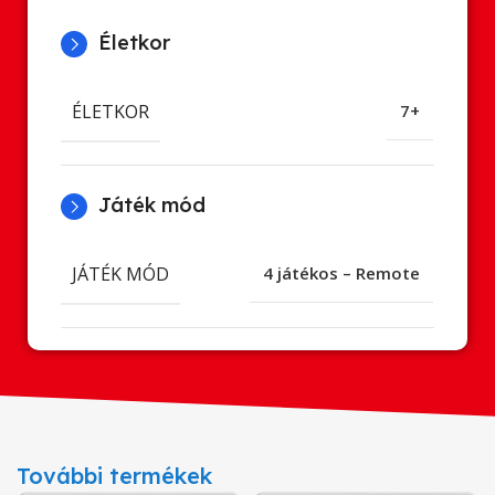
Életkor
ÉLETKOR
7+
Játék mód
JÁTÉK MÓD
4 játékos – Remote
További termékek