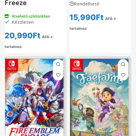
Freeze
🕒Rendelhető
15,990
Ft
Átvehető üzletünkben
ÁFÁ-t
Készleten
tartalmaz
20,990
Ft
ÁFÁ-t
tartalmaz