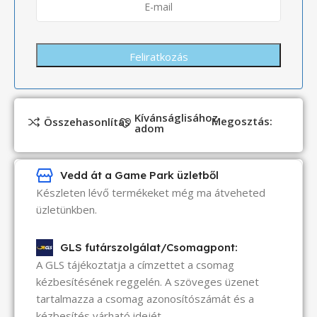
Kívánságlisához
Megosztás:
Összehasonlítás
adom
Vedd át a Game Park üzletből
Készleten lévő termékeket még ma átveheted
üzletünkben.
GLS futárszolgálat/Csomagpont:
A GLS tájékoztatja a címzettet a csomag
kézbesítésének reggelén. A szöveges üzenet
tartalmazza a csomag azonosítószámát és a
kézbesítés várható idejét.