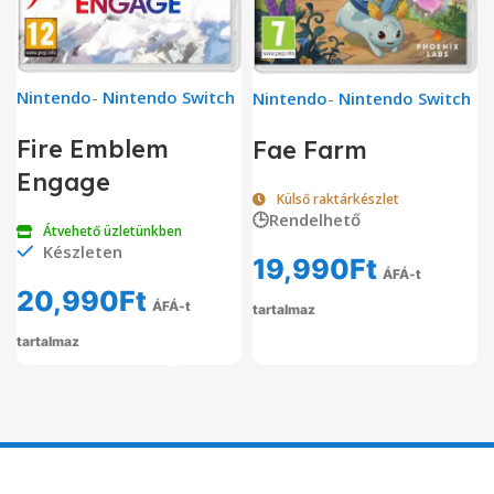
Nintendo
-
Nintendo Switch
Nintendo
-
Nintendo Switch
Fire Emblem
Fae Farm
Engage
Külső raktárkészlet
🕒Rendelhető
Átvehető üzletünkben
Készleten
19,990
Ft
ÁFÁ-t
20,990
Ft
ÁFÁ-t
tartalmaz
tartalmaz