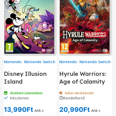
Nintendo
-
Nintendo Switch
Nintendo
-
Nintendo Switch
Disney Illusion
Hyrule Warriors:
Island
Age of Calamity
Átvehető üzletünkben
Külső raktárkészlet
Készleten
🕒Rendelhető
13,990
Ft
20,990
Ft
ÁFÁ-t
ÁFÁ-t