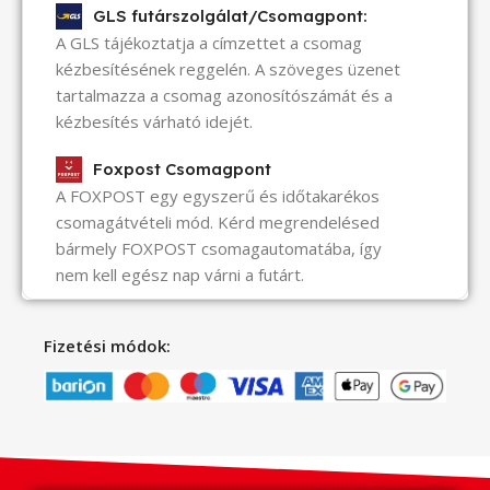
GLS futárszolgálat/Csomagpont:
A GLS tájékoztatja a címzettet a csomag
kézbesítésének reggelén. A szöveges üzenet
tartalmazza a csomag azonosítószámát és a
kézbesítés várható idejét.
Foxpost Csomagpont
A FOXPOST egy egyszerű és időtakarékos
csomagátvételi mód. Kérd megrendelésed
bármely FOXPOST csomagautomatába, így
nem kell egész nap várni a futárt.
Fizetési módok: