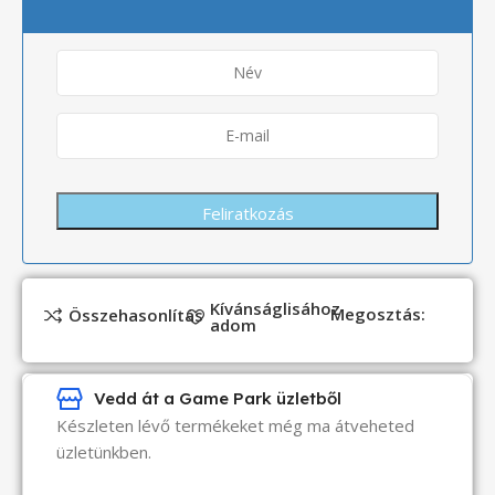
Kívánságlisához
Megosztás:
Összehasonlítás
adom
Vedd át a Game Park üzletből
Készleten lévő termékeket még ma átveheted
üzletünkben.