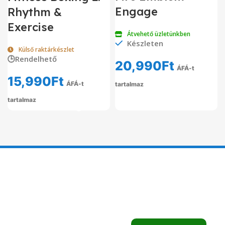
Engage
Rhythm &
Exercise
Átvehető üzletünkben
Készleten
Külső raktárkészlet
🕒Rendelhető
20,990
Ft
ÁFÁ-t
15,990
Ft
ÁFÁ-t
tartalmaz
tartalmaz