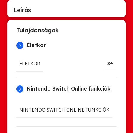
Leírás
Tulajdonságok
Életkor
ÉLETKOR
3+
Nintendo Switch Online funkciók
Cl
NINTENDO SWITCH ONLINE FUNKCIÓK
ment