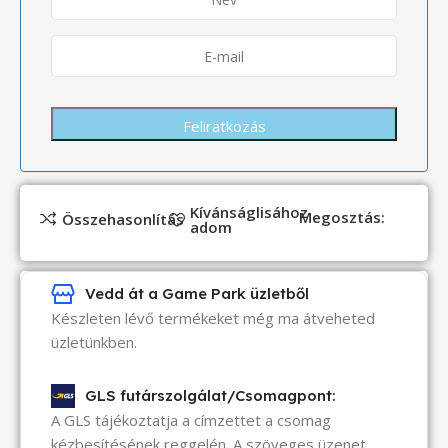
Kívánságlisához
Megosztás:
Összehasonlítás
adom
Vedd át a Game Park üzletből
Készleten lévő termékeket még ma átveheted
üzletünkben.
GLS futárszolgálat/Csomagpont:
A GLS tájékoztatja a címzettet a csomag
kézbesítésének reggelén. A szöveges üzenet