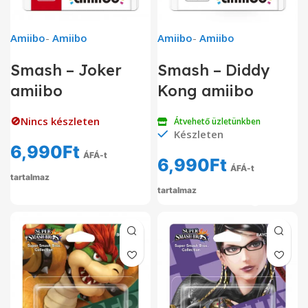
Amiibo
-
Amiibo
Amiibo
-
Amiibo
Smash – Joker
Smash – Diddy
amiibo
Kong amiibo
🚫Nincs készleten
Átvehető üzletünkben
Készleten
6,990
Ft
ÁFÁ-t
6,990
Ft
ÁFÁ-t
tartalmaz
tartalmaz