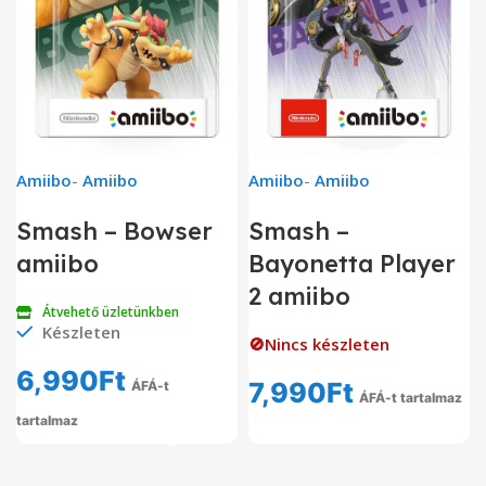
Amiibo
-
Amiibo
Amiibo
-
Amiibo
Smash – Bowser
Smash –
amiibo
Bayonetta Player
2 amiibo
Átvehető üzletünkben
Készleten
🚫Nincs készleten
6,990
Ft
7,990
Ft
ÁFÁ-t
ÁFÁ-t tartalmaz
tartalmaz