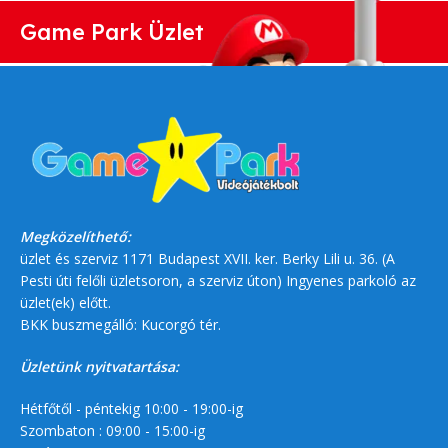
Game Park Üzlet
Megközelíthető:
üzlet és szerviz 1171 Budapest XVII. ker. Berky Lili u. 36. (A
Pesti úti felőli üzletsoron, a szerviz úton) Ingyenes parkoló az
üzlet(ek) előtt.
BKK buszmegálló: Kucorgó tér.
Üzletünk nyitvatartása:
Hétfőtől - péntekig 10:00 - 19:00-ig
Szombaton : 09:00 - 15:00-ig