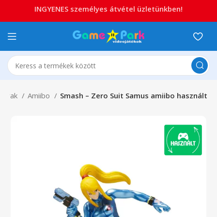
INGYENES személyes átvétel üzletünkben!
árgyak
Amiibo
Smash – Zero Suit Samus amiibo használt