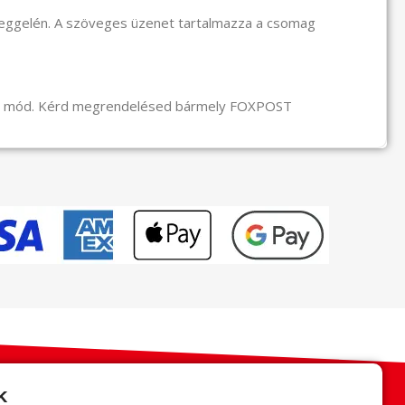
reggelén. A szöveges üzenet tartalmazza a csomag
li mód. Kérd megrendelésed bármely FOXPOST
k