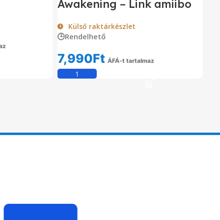
Awakening – Link amiibo
Külső raktárkészlet
🕒Rendelhető
az
7,990
Ft
em
ÁFÁ-t tartalmaz
Kosárba Teszem