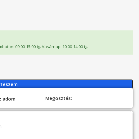
ombaton: 09:00-15:00-ig. Vasárnap: 10:00-14:00-ig.
 Teszem
Megosztás:
oz adom
n.