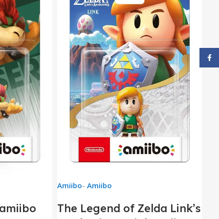
Face
Amiibo
-
Amiibo
amiibo
The Legend of Zelda Link’s