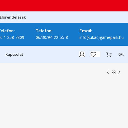
Előrendelések
Telefon:
Telefon:
Email:
06 1 258 7809
06/30/94-22-55-8
info(kukac)gamepark.hu
Kapcsolat
0
Ft