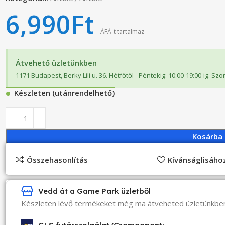
6,990
Ft
ÁFÁ-t tartalmaz
Átvehető üzletünkben
1171 Budapest, Berky Lili u. 36. Hétfőtől - Péntekig: 10:00-19:00-ig. Sz
Készleten (utánrendelhető)
Kosárba
Összehasonlítás
Kívánságlisáh
Vedd át a Game Park üzletből
Készleten lévő termékeket még ma átveheted üzletünkbe