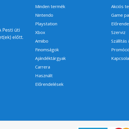
Minden termék
Akciós t
Nintendo
Game pa
Playstation
Előrende
 Pesti úti
Xbox
Szerviz
t(ek) előtt.
Amiibo
Szállítás
Finomságok
Promóci
Ajándéktárgyak
Kapcsola
Carrera
Használt
Előrendelések