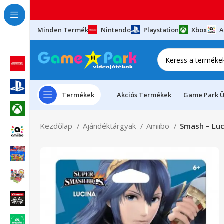
Minden Termék
Nintendo
Playstation
Xbox
A
Termékek
Akciós Termékek
Game Park Ü
Kezdőlap
Ajándéktárgyak
Amiibo
Smash – Luc