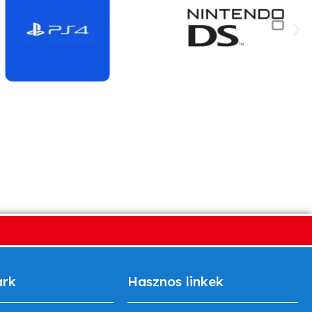
ark
Hasznos linkek