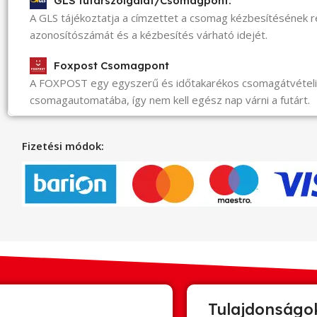
GLS futárszolgálat/Csomagpont:
A GLS tájékoztatja a címzettet a csomag kézbesítésének 
azonosítószámát és a kézbesítés várható idejét.
Foxpost Csomagpont
A FOXPOST egy egyszerű és időtakarékos csomagátvéte
csomagautomatába, így nem kell egész nap várni a futárt.
Fizetési módok:
Tulajdonságo