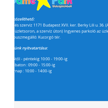
Megközelíthető:
üzlet és szerviz 1171 Budapest XVII. ker. Berky Lili u. 36. (A
felőli üzletsoron, a szerviz úton) Ingyenes parkoló az üzle
BKK buszmegálló: Kucorgó tér.
Üzletünk nyitvatartása:
Hétfőtől - péntekig 10:00 - 19:00-ig
Szombaton : 09:00 - 15:00-ig
Vasárnap : 10:00 - 14:00-ig
Segítségre van
szükséged?
06/1/258-7809
06/30/94-22-55-8