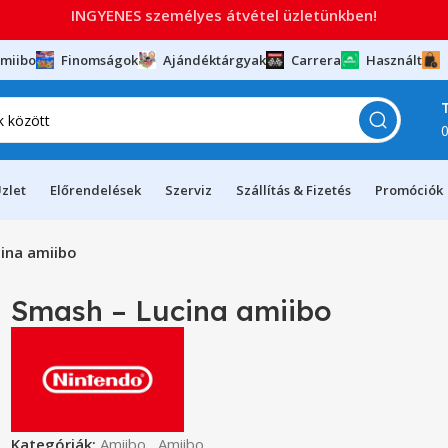
INGYENES személyes átvétel üzletünkben!
miibo
Finomságok
Ajándéktárgyak
Carrera
Használt
zlet
Előrendelések
Szerviz
Szállítás & Fizetés
Promóciók
ina amiibo
Smash – Lucina amiibo
Kategóriák:
Amiibo
,
Amiibo