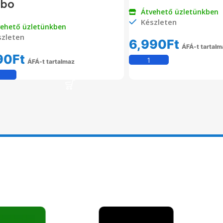
ibo
Átvehető üzletünkben
Készleten
vehető üzletünkben
zleten
6,990
Ft
ÁFÁ-t tartalm
90
Ft
Kosárba Tesz
ÁFÁ-t tartalmaz
Kosárba Teszem