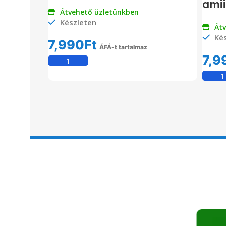
ami
Átvehető üzletünkben
Készleten
Át
Kés
7,990
Ft
ÁFÁ-t tartalmaz
7,9
Kosárba Teszem