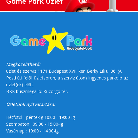
Game Park Üzlet
Megközelíthető:
üzlet és szerviz 1171 Budapest XVII. ker. Berky Lili u. 36. (A
Pesti úti felőli üzletsoron, a szerviz úton) Ingyenes parkoló az
üzlet(ek) előtt.
BKK buszmegálló: Kucorgó tér.
Üzletünk nyitvatartása:
Hétfőtől - péntekig 10:00 - 19:00-ig
Szombaton : 09:00 - 15:00-ig
Vasárnap : 10:00 - 14:00-ig