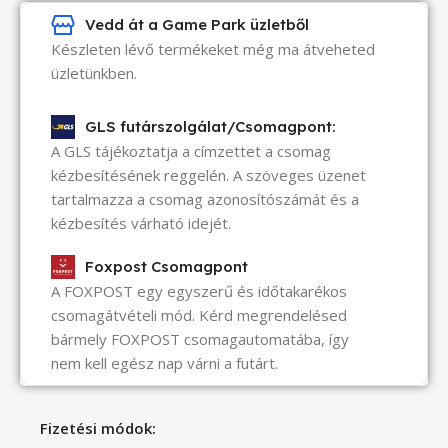
Vedd át a Game Park üzletből
Készleten lévő termékeket még ma átveheted
üzletünkben.
GLS futárszolgálat/Csomagpont:
A GLS tájékoztatja a címzettet a csomag
kézbesítésének reggelén. A szöveges üzenet
tartalmazza a csomag azonosítószámát és a
kézbesítés várható idejét.
Foxpost Csomagpont
A FOXPOST egy egyszerű és időtakarékos
csomagátvételi mód. Kérd megrendelésed
bármely FOXPOST csomagautomatába, így
nem kell egész nap várni a futárt.
Fizetési módok: