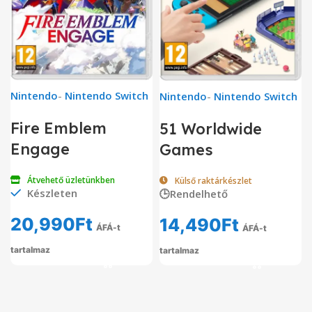
Nintendo
-
Nintendo Switch
Nintendo
-
Nintendo Switch
Fire Emblem
51 Worldwide
Engage
Games
Átvehető üzletünkben
Külső raktárkészlet
Készleten
🕒Rendelhető
20,990
Ft
14,490
Ft
ÁFÁ-t
ÁFÁ-t
tartalmaz
tartalmaz