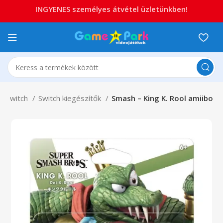
INGYENES személyes átvétel üzletünkben!
o Switch
Switch kiegészítők
Smash – King K. Rool amiibo