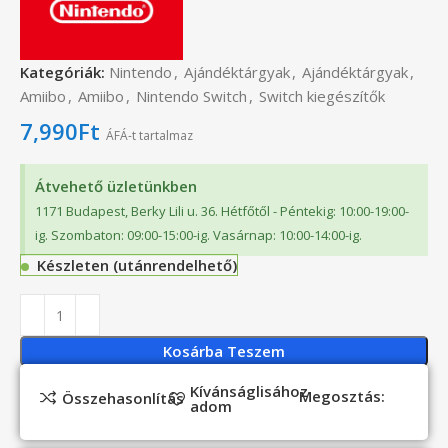
Kategóriák:
Nintendo
,
Ajándéktárgyak
,
Ajándéktárgyak
,
Amiibo
,
Amiibo
,
Nintendo Switch
,
Switch kiegészítők
7,990
Ft
ÁFÁ-t tartalmaz
Átvehető üzletünkben
1171 Budapest, Berky Lili u. 36. Hétfőtől - Péntekig: 10:00-19:00-
ig. Szombaton: 09:00-15:00-ig. Vasárnap: 10:00-14:00-ig.
Készleten (utánrendelhető)
Kosárba Teszem
Kívánságlisához
Megosztás:
Összehasonlítás
adom