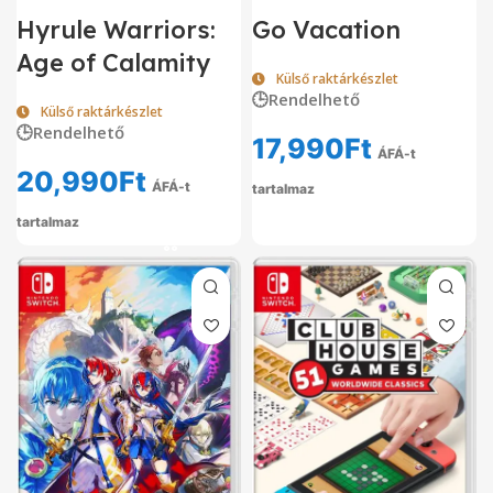
Hyrule Warriors:
Go Vacation
Age of Calamity
Külső raktárkészlet
🕒Rendelhető
Külső raktárkészlet
🕒Rendelhető
17,990
Ft
ÁFÁ-t
20,990
Ft
ÁFÁ-t
tartalmaz
tartalmaz