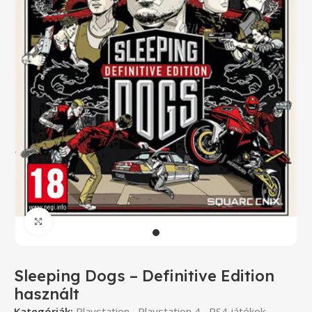
Click to enlarge
Sleeping Dogs – Definitive Edition
használt
Kategóriák:
Playstation
,
Playstation 4
,
PS4 játékok