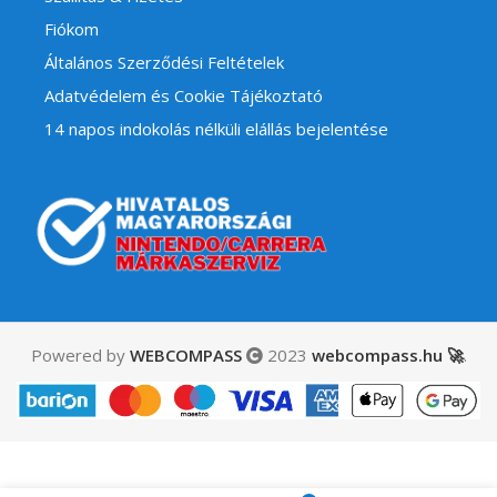
Fiókom
Általános Szerződési Feltételek
Adatvédelem és Cookie Tájékoztató
14 napos indokolás nélküli elállás bejelentése
Powered by
WEBCOMPASS
2023
webcompass.hu 🚀
.
Sleeping Dogs –