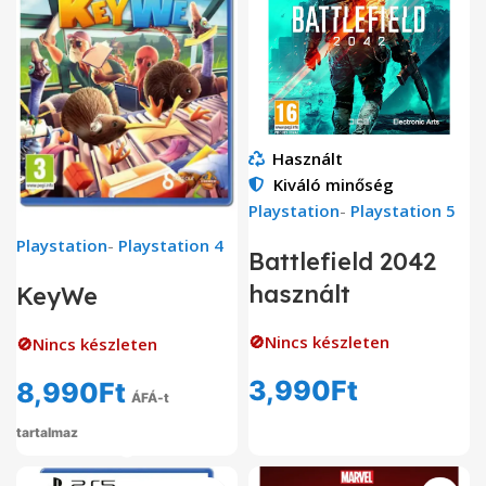
Használt
Kiváló minőség
Playstation
-
Playstation 5
Playstation
-
Playstation 4
Battlefield 2042
használt
KeyWe
🚫Nincs készleten
🚫Nincs készleten
3,990
Ft
8,990
Ft
ÁFÁ-t
tartalmaz