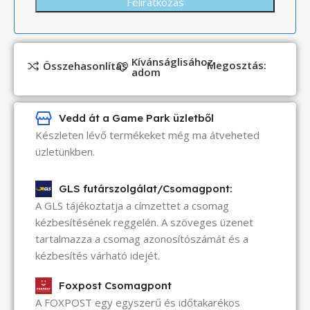
Kívánságlisához
Megosztás:
Összehasonlítás
adom
Vedd át a Game Park üzletből
Készleten lévő termékeket még ma átveheted
üzletünkben.
GLS futárszolgálat/Csomagpont:
A GLS tájékoztatja a címzettet a csomag
kézbesítésének reggelén. A szöveges üzenet
tartalmazza a csomag azonosítószámát és a
kézbesítés várható idejét.
Foxpost Csomagpont
A FOXPOST egy egyszerű és időtakarékos