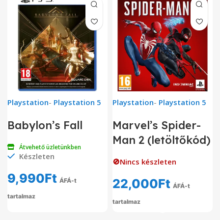
Playstation
-
Playstation 5
Playstation
-
Playstation 5
Babylon’s Fall
Marvel’s Spider-
Man 2 (letöltőkód)
Átvehető üzletünkben
Készleten
🚫Nincs készleten
9,990
Ft
22,000
Ft
ÁFÁ-t
ÁFÁ-t
tartalmaz
tartalmaz