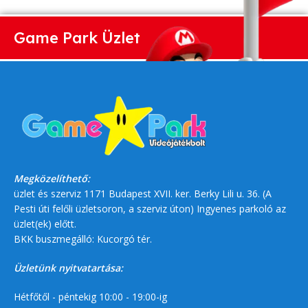
Game Park Üzlet
Megközelíthető:
üzlet és szerviz 1171 Budapest XVII. ker. Berky Lili u. 36. (A
Pesti úti felőli üzletsoron, a szerviz úton) Ingyenes parkoló az
üzlet(ek) előtt.
BKK buszmegálló: Kucorgó tér.
Üzletünk nyitvatartása:
Hétfőtől - péntekig 10:00 - 19:00-ig