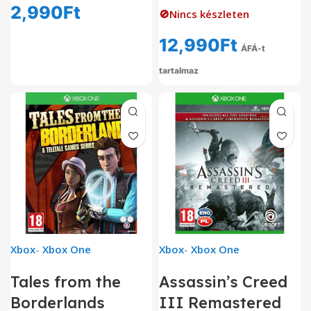
2,990
Ft
🚫Nincs készleten
12,990
Ft
ÁFÁ-t
tartalmaz
Xbox
-
Xbox One
Xbox
-
Xbox One
Tales from the
Assassin’s Creed
Borderlands
III Remastered