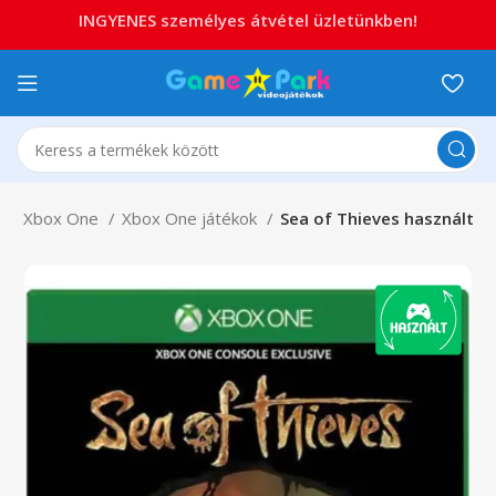
INGYENES személyes átvétel üzletünkben!
x
Xbox One
Xbox One játékok
Sea of Thieves használt