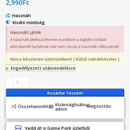
2,990
Ft
Használt
Kiváló minőség
Használt játék
A használt játékszoftverek esetében a digitális kóddal
aktiválandó tartalmak már nem részei a használt változatnak!
Nincs készleten üzletünkben! ( Külső raktárkészlet )
Engedélyezett utánrendelésre
Kosárba Teszem
Kívánságlisához
Megosztás:
Összehasonlítás
adom
Vedd át a Game Park üzletből