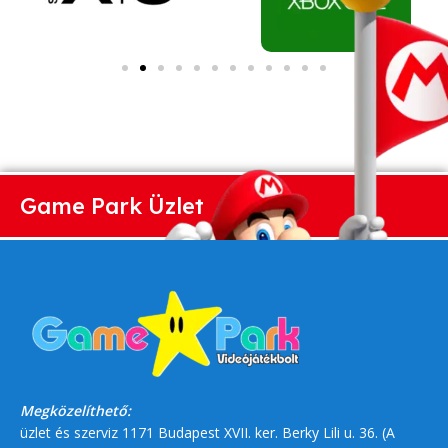
Game Park Üzlet
Megközelíthető:
üzlet és szerviz 1171 Budapest XVII. ker. Berky Lili u. 36. (A