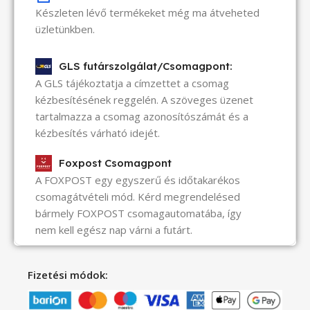
Készleten lévő termékeket még ma átveheted
üzletünkben.
GLS futárszolgálat/Csomagpont:
A GLS tájékoztatja a címzettet a csomag
kézbesítésének reggelén. A szöveges üzenet
tartalmazza a csomag azonosítószámát és a
kézbesítés várható idejét.
Foxpost Csomagpont
A FOXPOST egy egyszerű és időtakarékos
csomagátvételi mód. Kérd megrendelésed
bármely FOXPOST csomagautomatába, így
nem kell egész nap várni a futárt.
Fizetési módok: