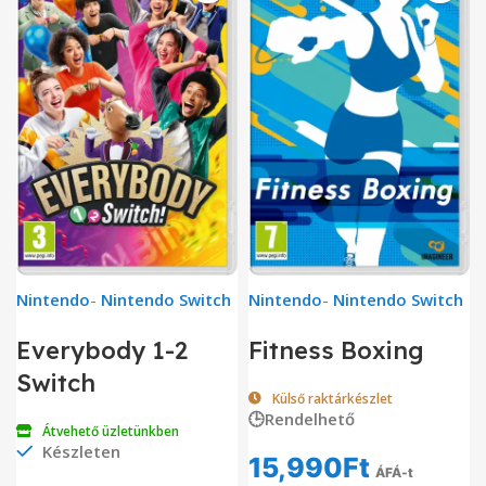
Nintendo
-
Nintendo Switch
Nintendo
-
Nintendo Switch
Everybody 1-2
Fitness Boxing
Switch
Külső raktárkészlet
🕒Rendelhető
Átvehető üzletünkben
Készleten
15,990
Ft
ÁFÁ-t