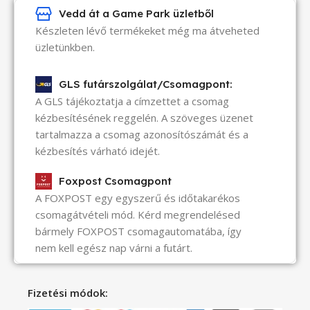
Vedd át a Game Park üzletből
Készleten lévő termékeket még ma átveheted
üzletünkben.
GLS futárszolgálat/Csomagpont:
A GLS tájékoztatja a címzettet a csomag
kézbesítésének reggelén. A szöveges üzenet
tartalmazza a csomag azonosítószámát és a
kézbesítés várható idejét.
Foxpost Csomagpont
A FOXPOST egy egyszerű és időtakarékos
csomagátvételi mód. Kérd megrendelésed
bármely FOXPOST csomagautomatába, így
nem kell egész nap várni a futárt.
Fizetési módok: