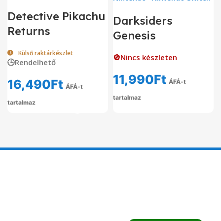
Detective Pikachu
Darksiders
Returns
Genesis
Külső raktárkészlet
🚫Nincs készleten
🕒Rendelhető
11,990
Ft
16,490
Ft
ÁFÁ-t
ÁFÁ-t
tartalmaz
tartalmaz