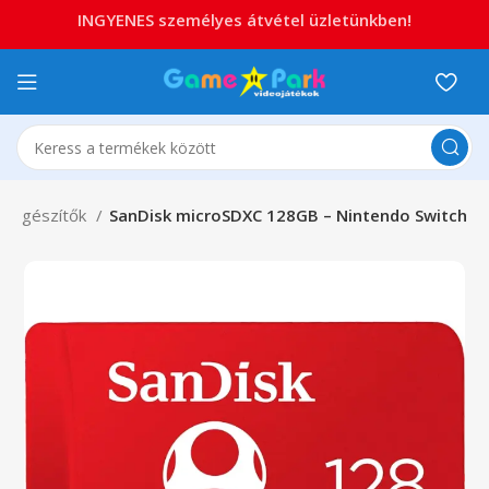
INGYENES személyes átvétel üzletünkben!
 kiegészítők
SanDisk microSDXC 128GB – Nintendo Switch