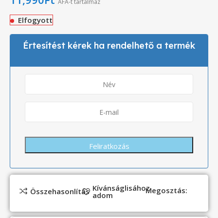
ÁFÁ-t tartalmaz
Elfogyott
Értesítést kérek ha rendelhető a termék
Kívánságlisához
Megosztás:
Összehasonlítás
adom