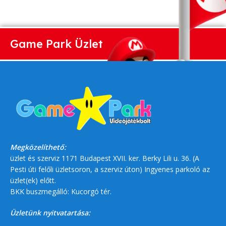
Game Park Üzlet
Megközelíthető:
üzlet és szerviz 1171 Budapest XVII. ker. Berky Lili u. 36. (A
Pesti úti felőli üzletsoron, a szerviz úton) Ingyenes parkoló az
üzlet(ek) előtt.
BKK buszmegálló: Kucorgó tér.
Üzletünk nyitvatartása: