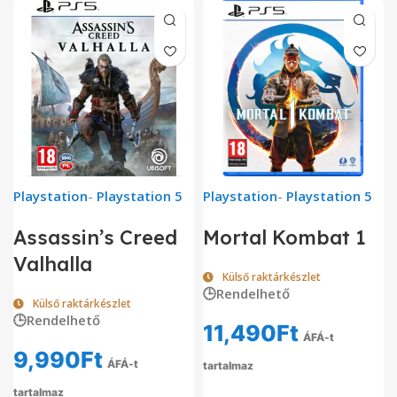
Playstation
-
Playstation 5
Playstation
-
Playstation 5
Assassin’s Creed
Mortal Kombat 1
Valhalla
Külső raktárkészlet
🕒Rendelhető
Külső raktárkészlet
🕒Rendelhető
11,490
Ft
ÁFÁ-t
9,990
Ft
ÁFÁ-t
tartalmaz
tartalmaz