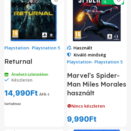
Playstation
-
Playstation 5
Használt
Kiváló minőség
Returnal
Playstation
-
Playstation 5
Marvel’s Spider-
Átvehető üzletünkben
Készleten
Man Miles Morales
14,990
Ft
használt
ÁFÁ-t
tartalmaz
🚫Nincs készleten
9,990
Ft