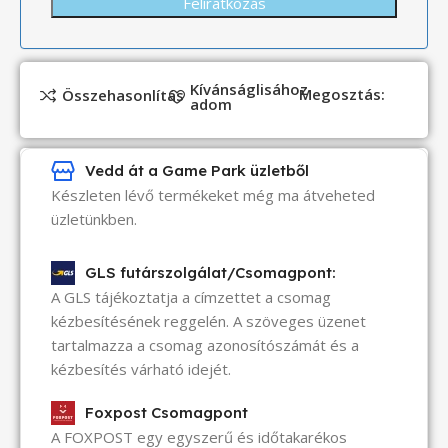
Kívánságlisához
Megosztás:
Összehasonlítás
adom
Vedd át a Game Park üzletből
Készleten lévő termékeket még ma átveheted
üzletünkben.
GLS futárszolgálat/Csomagpont:
A GLS tájékoztatja a címzettet a csomag
kézbesítésének reggelén. A szöveges üzenet
tartalmazza a csomag azonosítószámát és a
kézbesítés várható idejét.
Foxpost Csomagpont
A FOXPOST egy egyszerű és időtakarékos