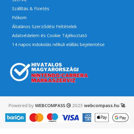
Szállítás & Fizetés
Fiókom
Általános Szerződési Feltételek
Adatvédelem és Cookie Tájékoztató
14 napos indokolás nélküli elállás bejelentése
Powered by
WEBCOMPASS
2023
webcompass.hu 🚀
.