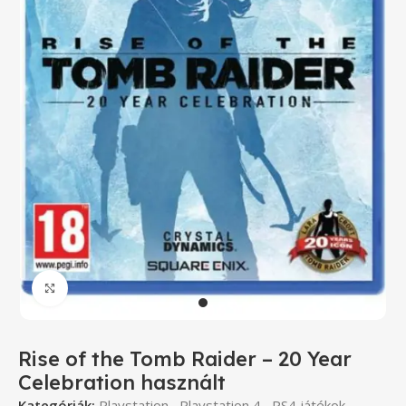
Click to enlarge
Rise of the Tomb Raider – 20 Year
Celebration használt
Kategóriák:
Playstation
,
Playstation 4
,
PS4 játékok