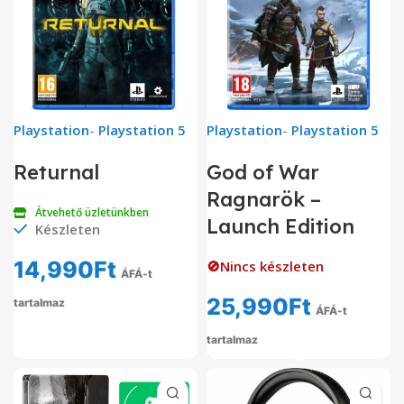
Playstation
-
Playstation 5
Playstation
-
Playstation 5
Returnal
God of War
Ragnarök –
Átvehető üzletünkben
Launch Edition
Készleten
14,990
Ft
🚫Nincs készleten
ÁFÁ-t
25,990
Ft
tartalmaz
ÁFÁ-t
tartalmaz