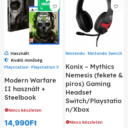
Használt
Nintendo
-
Nintendo Switch
Kiváló minőség
Konix – Mythics
Playstation
-
Playstation 5
Nemesis (fekete &
Modern Warfare
piros) Gaming
II használt +
Headset
Steelbook
Switch/Playstatio
n/Xbox
🚫Nincs készleten
14,990
Ft
🚫Nincs készleten