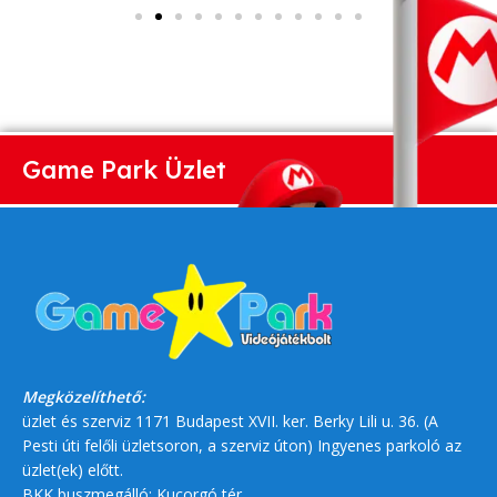
Game Park Üzlet
Megközelíthető:
üzlet és szerviz 1171 Budapest XVII. ker. Berky Lili u. 36. (A
Pesti úti felőli üzletsoron, a szerviz úton) Ingyenes parkoló az
üzlet(ek) előtt.
BKK buszmegálló: Kucorgó tér.