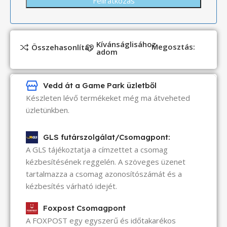
Kívánságlisához
Megosztás:
Összehasonlítás
adom
Vedd át a Game Park üzletből
Készleten lévő termékeket még ma átveheted
üzletünkben.
GLS futárszolgálat/Csomagpont:
A GLS tájékoztatja a címzettet a csomag
kézbesítésének reggelén. A szöveges üzenet
tartalmazza a csomag azonosítószámát és a
kézbesítés várható idejét.
Foxpost Csomagpont
A FOXPOST egy egyszerű és időtakarékos