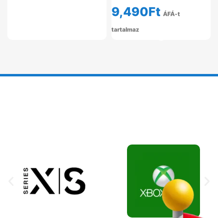
9,490
Ft
ÁFÁ-t
tartalmaz