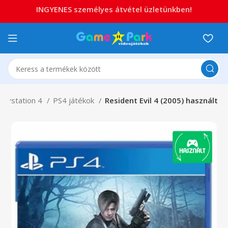
INGYENES személyes átvétel üzletünkben!
Playstation 4
PS4 játékok
Resident Evil 4 (2005) használt