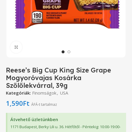
Click to enlarge
Reese’s Big Cup King Size Grape
Mogyoróvajas Kosárka
Szőlőlekvárral, 39g
Kategóriák:
Finomságok
,
USA
1,590
Ft
ÁFÁ-t tartalmaz
Átvehető üzletünkben
1171 Budapest, Berky Lili u. 36. Hétfőtől - Péntekig: 10:00-19:00-