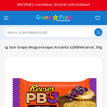
INGYENES személyes átvétel üzletünkben!
 King Size Grape Mogyoróvajas Kosárka Szőlőlekvárral, 39g