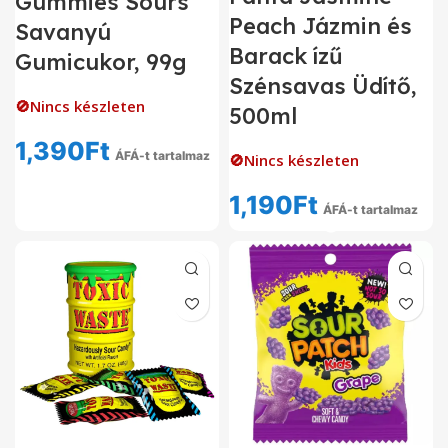
Gummies Sours
Peach Jázmin és
Savanyú
Barack ízű
Gumicukor, 99g
Szénsavas Üdítő,
🚫Nincs készleten
500ml
1,390
Ft
ÁFÁ-t tartalmaz
🚫Nincs készleten
1,190
Ft
ÁFÁ-t tartalmaz