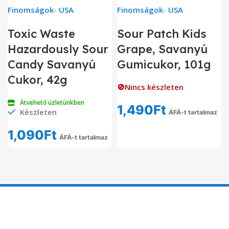
Finomságok
-
USA
Finomságok
-
USA
Toxic Waste
Sour Patch Kids
Hazardously Sour
Grape, Savanyú
Candy Savanyú
Gumicukor, 101g
Cukor, 42g
🚫Nincs készleten
Átvehető üzletünkben
1,490
Ft
Készleten
ÁFÁ-t tartalmaz
1,090
Ft
ÁFÁ-t tartalmaz