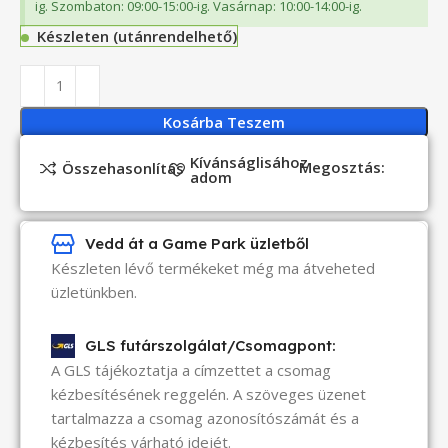
ig. Szombaton: 09:00-15:00-ig. Vasárnap: 10:00-14:00-ig.
Készleten (utánrendelhető)
Kosárba Teszem
Kívánságlisához
Megosztás:
Összehasonlítás
adom
Vedd át a Game Park üzletből
Készleten lévő termékeket még ma átveheted
üzletünkben.
GLS futárszolgálat/Csomagpont:
A GLS tájékoztatja a címzettet a csomag
kézbesítésének reggelén. A szöveges üzenet
tartalmazza a csomag azonosítószámát és a
kézbesítés várható idejét.