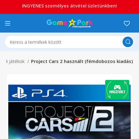
INGYENES személyes átvétel üzletünkben!
PS4 játékok
Project Cars 2 használt (fémdobozos kiadás)