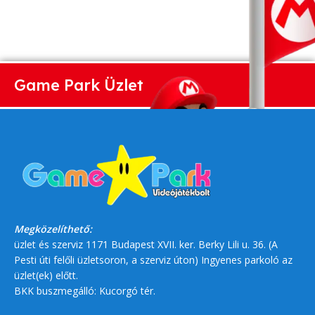
Game Park Üzlet
Megközelíthető:
üzlet és szerviz 1171 Budapest XVII. ker. Berky Lili u. 36. (A
Pesti úti felőli üzletsoron, a szerviz úton) Ingyenes parkoló az
üzlet(ek) előtt.
BKK buszmegálló: Kucorgó tér.