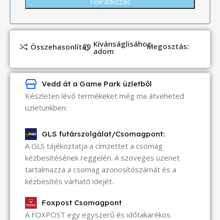
Kívánságlisához
Megosztás:
Összehasonlítás
adom
Vedd át a Game Park üzletből
Készleten lévő termékeket még ma átveheted
üzletünkben.
GLS futárszolgálat/Csomagpont:
A GLS tájékoztatja a címzettet a csomag
kézbesítésének reggelén. A szöveges üzenet
tartalmazza a csomag azonosítószámát és a
kézbesítés várható idejét.
Foxpost Csomagpont
A FOXPOST egy egyszerű és időtakarékos