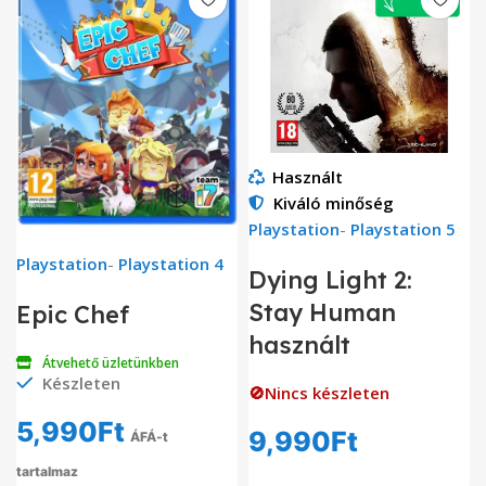
Használt
Kiváló minőség
Playstation
-
Playstation 5
Playstation
-
Playstation 4
Dying Light 2:
Stay Human
Epic Chef
használt
Átvehető üzletünkben
Készleten
🚫Nincs készleten
5,990
Ft
9,990
Ft
ÁFÁ-t
tartalmaz