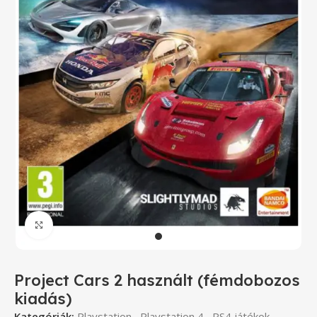
Click to enlarge
Project Cars 2 használt (fémdobozos
kiadás)
Kategóriák:
Playstation
,
Playstation 4
,
PS4 játékok