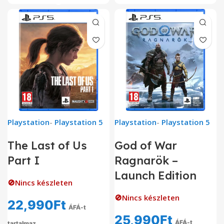
Playstation
-
Playstation 5
Playstation
-
Playstation 5
The Last of Us
God of War
Part I
Ragnarök –
Launch Edition
🚫Nincs készleten
🚫Nincs készleten
22,990
Ft
ÁFÁ-t
25,990
Ft
ÁFÁ-t
tartalmaz