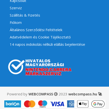
Kapcsolat
Szerviz
Szállítás & Fizetés
Fiókom
Általános Szerződési Feltételek
Adatvédelem és Cookie Tájékoztató
14 napos indokolás nélküli elállás bejelentése
Powered by
WEBCOMPASS
2023
webcompass.hu 🚀
.