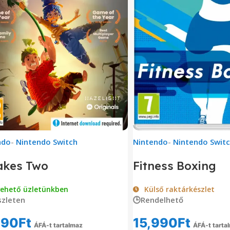
ndo
-
Nintendo Switch
Nintendo
-
Nintendo Swit
akes Two
Fitness Boxing
vehető üzletünkben
Külső raktárkészlet
zleten
🕒Rendelhető
990
Ft
15,990
Ft
ÁFÁ-t tartalmaz
ÁFÁ-t tarta