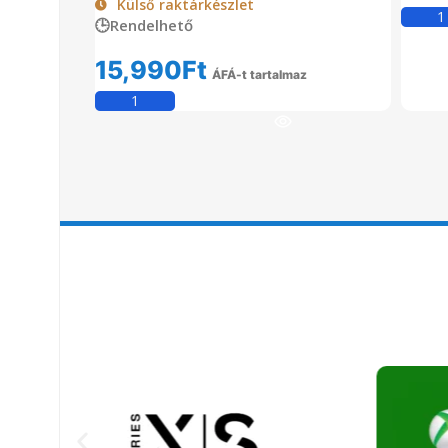
Külső raktárkészlet
🕒Rendelhető
15,990
Ft
ÁFÁ-t tartalmaz
Kosárba Teszem