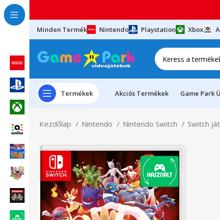
Minden Termék
Nintendo
Playstation
Xbox
A
Termékek
Akciós Termékek
Game Park Ü
Kezdőlap
Nintendo
Nintendo Switch
Switch já