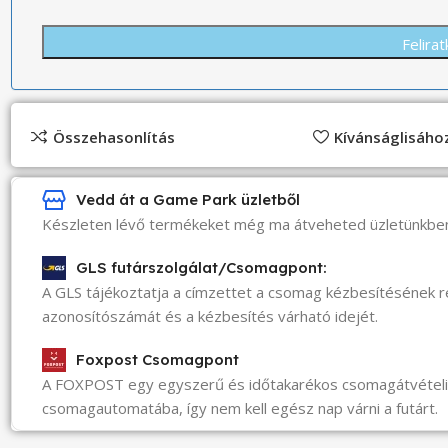
Összehasonlítás
Kívánságlisáh
Vedd át a Game Park üzletből
Készleten lévő termékeket még ma átveheted üzletünkbe
GLS futárszolgálat/Csomagpont:
A GLS tájékoztatja a címzettet a csomag kézbesítésének 
azonosítószámát és a kézbesítés várható idejét.
Foxpost Csomagpont
A FOXPOST egy egyszerű és időtakarékos csomagátvéte
csomagautomatába, így nem kell egész nap várni a futárt.