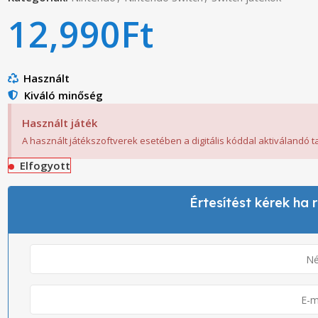
12,990
Ft
Használt
Kiváló minőség
Használt játék
A használt játékszoftverek esetében a digitális kóddal aktiválandó 
Elfogyott
Értesítést kérek ha