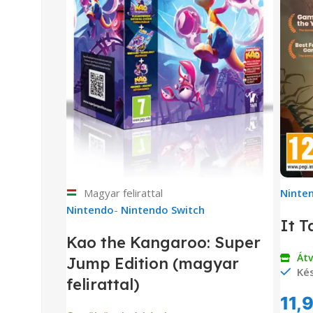
Magyar felirattal
Ninte
Nintendo
-
Nintendo Switch
It T
Kao the Kangaroo: Super
Át
Jump Edition (magyar
Kés
felirattal)
11,