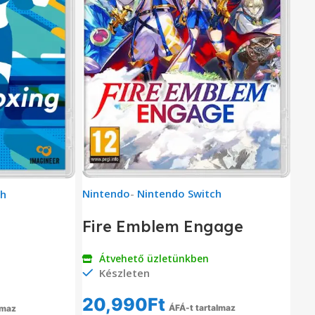
Nintendo
-
Nintendo Switch
ch
Fire Emblem Engage
Átvehető üzletünkben
Készleten
20,990
Ft
ÁFÁ-t tartalmaz
lmaz