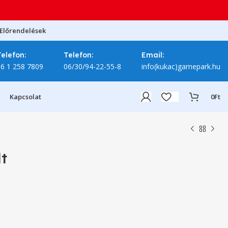
Előrendelések
Telefon:
Telefon:
Email:
06 1 258 7809
06/30/94-22-55-8
info(kukac)gamepark.hu
Kapcsolat
0
Ft
t