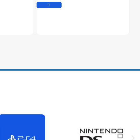
Kosárba Teszem
em