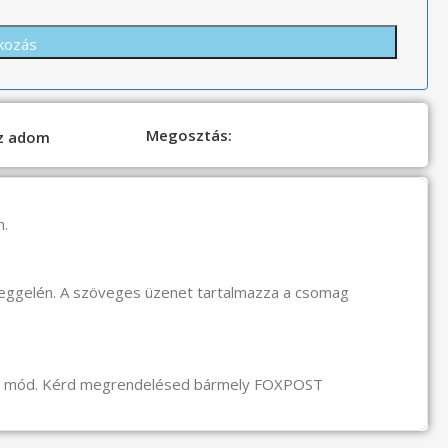
Megosztás:
oz adom
n.
reggelén. A szöveges üzenet tartalmazza a csomag
li mód. Kérd megrendelésed bármely FOXPOST