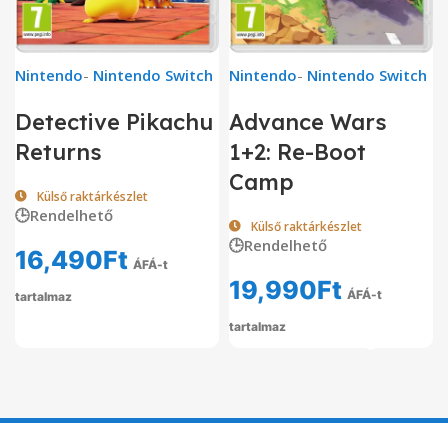
Nintendo
-
Nintendo Switch
Nintendo
-
Nintendo Switch
Detective Pikachu
Advance Wars
Returns
1+2: Re-Boot
Camp
Külső raktárkészlet
🕒Rendelhető
Külső raktárkészlet
🕒Rendelhető
16,490
Ft
ÁFÁ-t
19,990
Ft
ÁFÁ-t
tartalmaz
tartalmaz