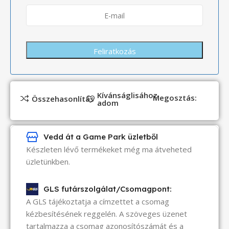
Kívánságlisához
Megosztás:
Összehasonlítás
adom
Vedd át a Game Park üzletből
Készleten lévő termékeket még ma átveheted
üzletünkben.
GLS futárszolgálat/Csomagpont:
A GLS tájékoztatja a címzettet a csomag
kézbesítésének reggelén. A szöveges üzenet
tartalmazza a csomag azonosítószámát és a