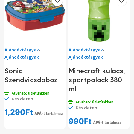
Ajándéktárgyak
-
Ajándéktárgyak
-
Ajándéktárgyak
Ajándéktárgyak
Sonic
Minecraft kulacs,
Szendvicsdoboz
sportpalack 380
ml
Átvehető üzletünkben
Készleten
Átvehető üzletünkben
Készleten
1,290
Ft
ÁFÁ-t tartalmaz
990
Ft
ÁFÁ-t tartalmaz