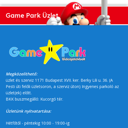
Game Park Üzlet
Megközelíthető:
üzlet és szerviz 1171 Budapest XVII. ker. Berky Lili u. 36. (A
Pesti úti felőli üzletsoron, a szerviz úton) Ingyenes parkoló az
üzlet(ek) előtt.
BKK buszmegálló: Kucorgó tér.
Üzletünk nyitvatartása:
Hétfőtől - péntekig 10:00 - 19:00-ig