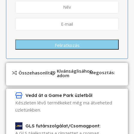
Kívánságlisához
Megosztás:
Összehasonlítás
adom
Vedd át a Game Park üzletből
Készleten lévő termékeket még ma átveheted
üzletünkben.
GLS futárszolgálat/Csomagpont:
A GLS tájékoztatja a címzettet a csomag