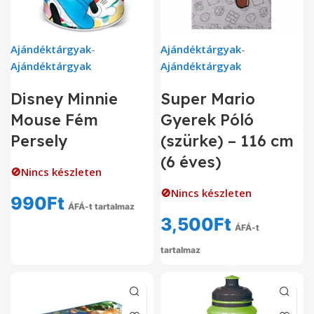
Ajándéktárgyak
-
Ajándéktárgyak
-
Ajándéktárgyak
Ajándéktárgyak
Disney Minnie
Super Mario
Mouse Fém
Gyerek Póló
Persely
(szürke) – 116 cm
(6 éves)
🚫Nincs készleten
🚫Nincs készleten
990
Ft
ÁFÁ-t tartalmaz
3,500
Ft
ÁFÁ-t
tartalmaz