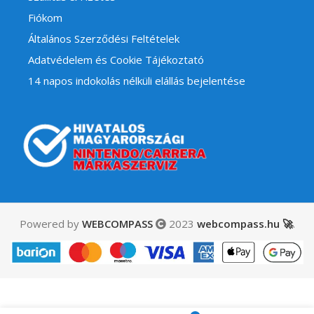
Fiókom
Általános Szerződési Feltételek
Adatvédelem és Cookie Tájékoztató
14 napos indokolás nélküli elállás bejelentése
Powered by
WEBCOMPASS
2023
webcompass.hu 🚀
.
4,490
Ft