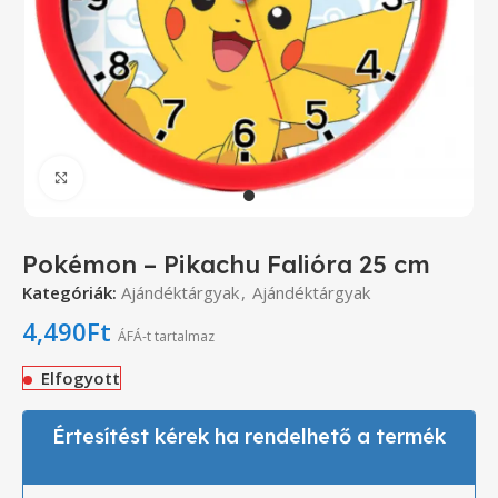
Click to enlarge
Pokémon – Pikachu Falióra 25 cm
Kategóriák:
Ajándéktárgyak
,
Ajándéktárgyak
4,490
Ft
ÁFÁ-t tartalmaz
Elfogyott
Értesítést kérek ha rendelhető a termék