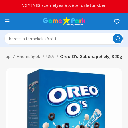
INGYENES személyes átvétel üzletünkben!
dőlap
Finomságok
USA
Oreo O’s Gabonapehely, 320g