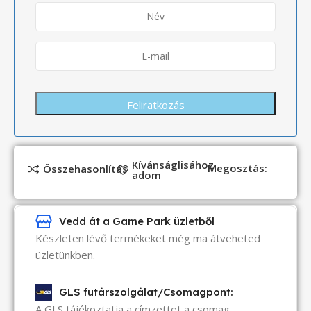
Kívánságlisához
Megosztás:
Összehasonlítás
adom
Vedd át a Game Park üzletből
Készleten lévő termékeket még ma átveheted
üzletünkben.
GLS futárszolgálat/Csomagpont:
A GLS tájékoztatja a címzettet a csomag