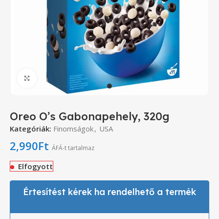
Click to enlarge
Oreo O’s Gabonapehely, 320g
Kategóriák:
Finomságok
,
USA
2,990
Ft
ÁFÁ-t tartalmaz
Elfogyott
Értesítést kérek ha rendelhető a termék