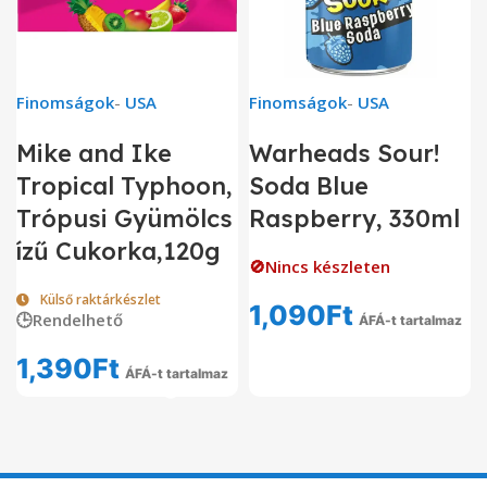
Finomságok
-
USA
Finomságok
-
USA
Mike and Ike
Warheads Sour!
Tropical Typhoon,
Soda Blue
Trópusi Gyümölcs
Raspberry, 330ml
ízű Cukorka,120g
🚫Nincs készleten
Külső raktárkészlet
1,090
Ft
🕒Rendelhető
ÁFÁ-t tartalmaz
1,390
Ft
ÁFÁ-t tartalmaz