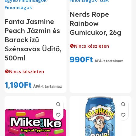
Egyéb Finomságok
-
Finomságok
-
USA
Finomságok
Nerds Rope
Fanta Jasmine
Rainbow
Peach Jázmin és
Gumicukor, 26g
Barack ízű
🚫Nincs készleten
Szénsavas Üdítő,
500ml
990
Ft
ÁFÁ-t tartalmaz
🚫Nincs készleten
1,190
Ft
ÁFÁ-t tartalmaz