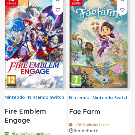
Nintendo
-
Nintendo Switch
Nintendo
-
Nintendo Switch
Fire Emblem
Fae Farm
Engage
Külső raktárkészlet
🕒Rendelhető
Átvehető üzletünkben