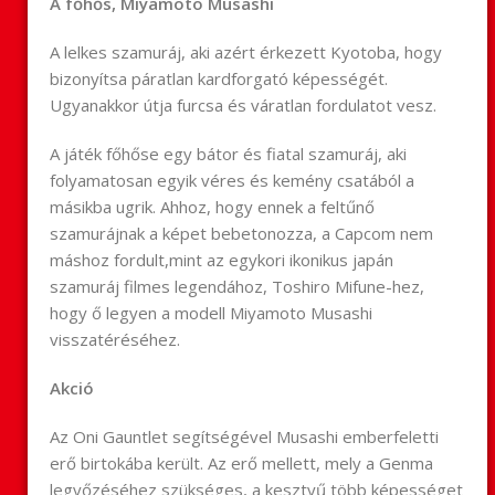
A főhős, Miyamoto Musashi
A lelkes szamuráj, aki azért érkezett Kyotoba, hogy
bizonyítsa páratlan kardforgató képességét.
Ugyanakkor útja furcsa és váratlan fordulatot vesz.
A játék főhőse egy bátor és fiatal szamuráj, aki
folyamatosan egyik véres és kemény csatából a
másikba ugrik. Ahhoz, hogy ennek a feltűnő
szamurájnak a képet bebetonozza, a Capcom nem
máshoz fordult,mint az egykori ikonikus japán
szamuráj filmes legendához, Toshiro Mifune-hez,
hogy ő legyen a modell Miyamoto Musashi
visszatéréséhez.
Akció
Az Oni Gauntlet segítségével Musashi emberfeletti
erő birtokába került. Az erő mellett, mely a Genma
legyőzéséhez szükséges, a kesztyű több képességet