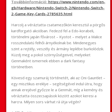
Továbbiinformáció:
https://www.nintendo.com/en-
gb/Hardware/Nintendo-Switch-2/Nintendo-Switch-
2-Game-Key-Cards-2785635.html
Harcolj a véráztatta csatamezőkön keresztül a pörgős
kardforgató akcióban. Fedezd fel a Edo-korabeli,
történelmi japán fővárost – Kyotot – melyet a Malice
rosszindulatú felhői árnyékolnak be. Mindenegyes
szint a rejtély, veszély és ármány leplébe burkolódzik.
Küzdj meg a pokol szörnyűségeivel, melyeket
Genmaként ismernek ebben a dark fantasy
történetben.
Kövesd egy szamuráj történetét, aki az Oni Gauntlet –
egy misztikus ereklye – segítségével indul útra, hogy
annak erejével győzze le a Genmát, míg a kemény és
véráztatta összecsapások között azokot keresi a
harcra. Milyen sors várhat rá útja végén?