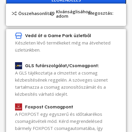
Kívánságlisához
Megosztás:
Összehasonlítás
adom
Vedd át a Game Park üzletből
Készleten lévő termékeket még ma átveheted
üzletünkben.
GLS futárszolgálat/Csomagpont:
A GLS tájékoztatja a címzettet a csomag
kézbesítésének reggelén. A szöveges üzenet
tartalmazza a csomag azonosítószámát és a
kézbesítés várható idejét.
Foxpost Csomagpont
A FOXPOST egy egyszerű és időtakarékos
csomagátvételi mód. Kérd megrendelésed
bármely FOXPOST csomagautomatába, így