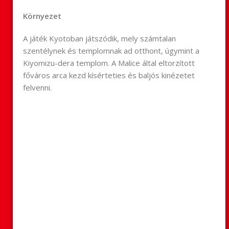
Környezet
A játék Kyotoban játszódik, mely számtalan
szentélynek és templomnak ad otthont, úgymint a
Kiyomizu-dera templom. A Malice által eltorzított
főváros arca kezd kísérteties és baljós kinézetet
felvenni.