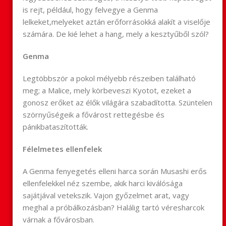
is rejt, például, hogy felvegye a Genma
lelkeket,melyeket aztán erőforrásokká alakít a viselője
számára. De kié lehet a hang, mely a kesztyűből szól?
Genma
Legtöbbször a pokol mélyebb részeiben található
meg; a Malice, mely körbeveszi Kyotot, ezeket a
gonosz erőket az élők világára szabadította. Szüntelen
szörnyűségeik a fővárost rettegésbe és
pánikbataszították.
Félelmetes ellenfelek
A Genma fenyegetés elleni harca során Musashi erős
ellenfelekkel néz szembe, akik harci kiválósága
sajátjával vetekszik. Vajon győzelmet arat, vagy
meghal a próbálkozásban? Halálig tartó véresharcok
várnak a fővárosban.