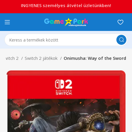
INGYENES személyes átvétel üzletünkben!
 Switch 2
Switch 2 játékok
Onimusha: Way of the Sword