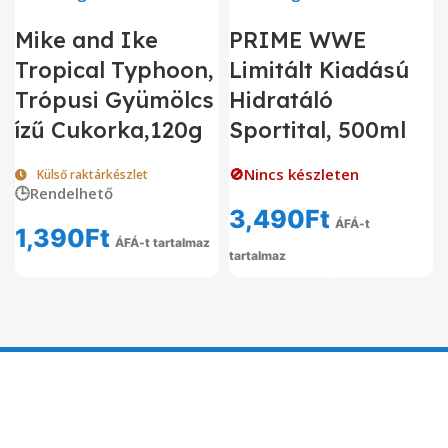
Mike and Ike
PRIME WWE
Tropical Typhoon,
Limitált Kiadású
Trópusi Gyümölcs
Hidratáló
ízű Cukorka,120g
Sportital, 500ml
🚫Nincs készleten
Külső raktárkészlet
🕒Rendelhető
3,490
Ft
ÁFÁ-t
1,390
Ft
ÁFÁ-t tartalmaz
tartalmaz