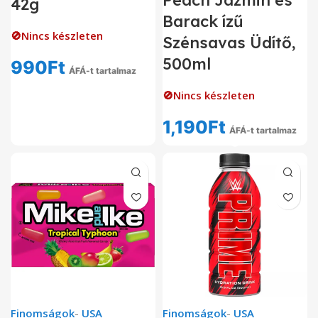
Peach Jázmin és
42g
Barack ízű
🚫Nincs készleten
Szénsavas Üdítő,
500ml
990
Ft
ÁFÁ-t tartalmaz
🚫Nincs készleten
1,190
Ft
ÁFÁ-t tartalmaz
Finomságok
-
USA
Finomságok
-
USA