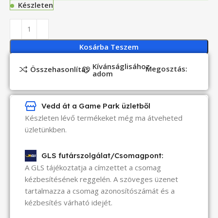
Készleten
Kosárba Teszem
Kívánságlisához
Megosztás:
Összehasonlítás
adom
Vedd át a Game Park üzletből
Készleten lévő termékeket még ma átveheted
üzletünkben.
GLS futárszolgálat/Csomagpont:
A GLS tájékoztatja a címzettet a csomag
kézbesítésének reggelén. A szöveges üzenet
tartalmazza a csomag azonosítószámát és a
kézbesítés várható idejét.