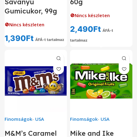
Savanyú
60g
Gumicukor, 99g
🚫Nincs készleten
🚫Nincs készleten
2,490
Ft
ÁFÁ-t
1,390
Ft
ÁFÁ-t tartalmaz
tartalmaz
Finomságok
-
USA
Finomságok
-
USA
M&M’s Caramel
Mike and Ike