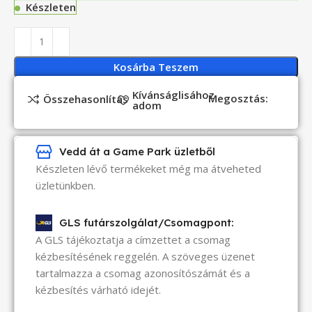
Készleten
Kosárba Teszem
Kívánságlisához
Megosztás:
Összehasonlítás
adom
Vedd át a Game Park üzletből
Készleten lévő termékeket még ma átveheted
üzletünkben.
GLS futárszolgálat/Csomagpont:
A GLS tájékoztatja a címzettet a csomag
kézbesítésének reggelén. A szöveges üzenet
tartalmazza a csomag azonosítószámát és a
kézbesítés várható idejét.