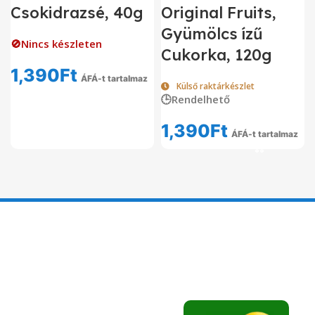
Csokidrazsé, 40g
Original Fruits,
Gyümölcs ízű
🚫Nincs készleten
Cukorka, 120g
1,390
Ft
ÁFÁ-t tartalmaz
Külső raktárkészlet
🕒Rendelhető
1,390
Ft
ÁFÁ-t tartalmaz