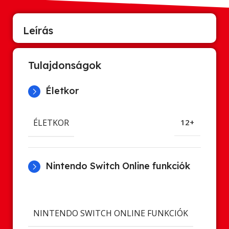
Leírás
Tulajdonságok
Életkor
ÉLETKOR
12+
Nintendo Switch Online funkciók
Cl
ment
NINTENDO SWITCH ONLINE FUNKCIÓK
Onl
já