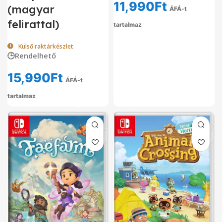
11,990
Ft
(magyar
ÁFÁ-t
felirattal)
tartalmaz
Külső raktárkészlet
🕒Rendelhető
15,990
Ft
ÁFÁ-t
tartalmaz