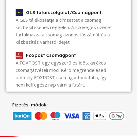
GLS futárszolgálat/Csomagpont:
A GLS tájékoztatja a címzettet a csomag
kézbesítésének reggelén. A szöveges üzenet
tartalmazza a csomag azonosítószámát és a
kézbesítés várható idejét.
Foxpost Csomagpont
A FOXPOST egy egyszerű és időtakarékos
csomagátvételi mód. Kérd megrendelésed
bármely FOXPOST csomagautomatába, így
nem kell egész nap várni a futárt.
Fizetési módok: