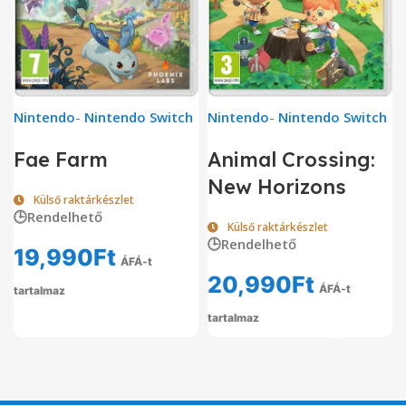
Nintendo
-
Nintendo Switch
Nintendo
-
Nintendo Switch
Fae Farm
Animal Crossing:
New Horizons
Külső raktárkészlet
🕒Rendelhető
Külső raktárkészlet
🕒Rendelhető
19,990
Ft
ÁFÁ-t
20,990
Ft
ÁFÁ-t
tartalmaz
tartalmaz