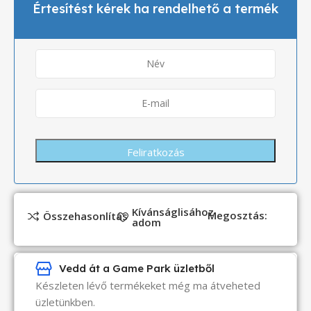
Értesítést kérek ha rendelhető a termék
Kívánságlisához
Megosztás:
Összehasonlítás
adom
Vedd át a Game Park üzletből
Készleten lévő termékeket még ma átveheted
üzletünkben.