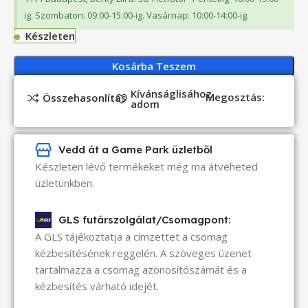
ig. Szombaton: 09:00-15:00-ig. Vasárnap: 10:00-14:00-ig.
Készleten
Kosárba Teszem
Kívánságlisához
Megosztás:
Összehasonlítás
adom
Vedd át a Game Park üzletből
Készleten lévő termékeket még ma átveheted
üzletünkben.
GLS futárszolgálat/Csomagpont:
A GLS tájékoztatja a címzettet a csomag
kézbesítésének reggelén. A szöveges üzenet
tartalmazza a csomag azonosítószámát és a
kézbesítés várható idejét.