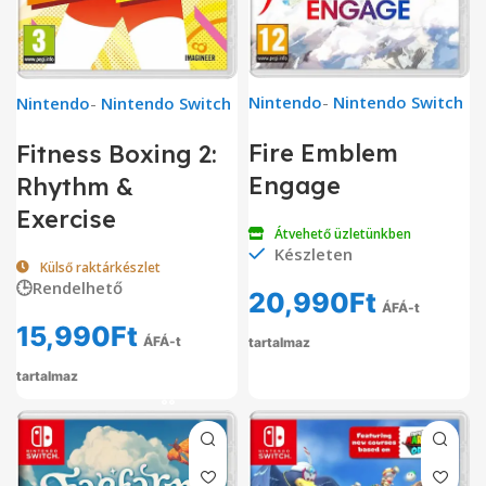
Nintendo
-
Nintendo Switch
Nintendo
-
Nintendo Switch
Fire Emblem
Fitness Boxing 2:
Engage
Rhythm &
Exercise
Átvehető üzletünkben
Készleten
Külső raktárkészlet
🕒Rendelhető
20,990
Ft
ÁFÁ-t
15,990
Ft
ÁFÁ-t
tartalmaz
tartalmaz