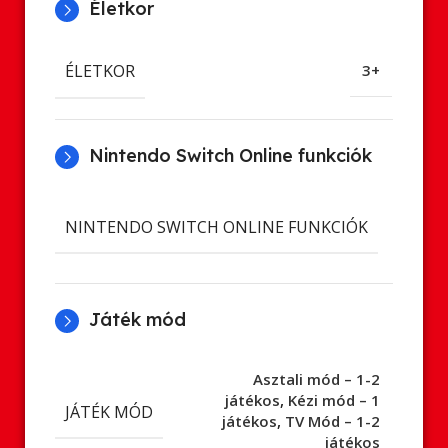
Életkor
ÉLETKOR
3+
Nintendo Switch Online funkciók
Cl
NINTENDO SWITCH ONLINE FUNKCIÓK
ment
Játék mód
Asztali mód – 1-2
játékos
,
Kézi mód – 1
JÁTÉK MÓD
játékos
,
TV Mód – 1-2
játékos