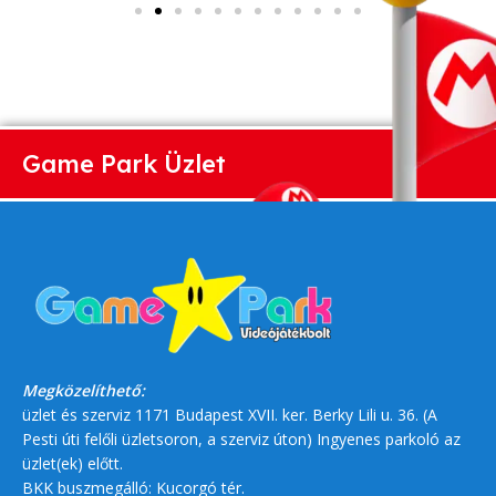
Game Park Üzlet
Megközelíthető:
üzlet és szerviz 1171 Budapest XVII. ker. Berky Lili u. 36. (A
Pesti úti felőli üzletsoron, a szerviz úton) Ingyenes parkoló az
üzlet(ek) előtt.
BKK buszmegálló: Kucorgó tér.