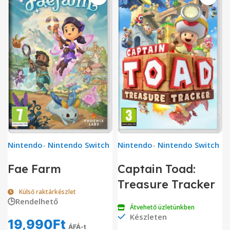
Nintendo
-
Nintendo Switch
Nintendo
-
Nintendo Switch
Fae Farm
Captain Toad:
Treasure Tracker
Külső raktárkészlet
🕒Rendelhető
Átvehető üzletünkben
Készleten
19,990
Ft
ÁFÁ-t