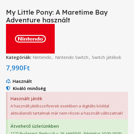
My Little Pony: A Maretime Bay
Adventure használt
Kategóriák:
Nintendo
,
Nintendo Switch
,
Switch játékok
7,990
Ft
Használt
Kiváló minőség
Használt játék
A használt játékszoftverek esetében a digitális kóddal
aktiválandó tartalmak már nem részei a használt változatnak!
Átvehető üzletünkben
1171 Budapest, Berky Lili u. 36. Hétfőtől - Péntekig: 10:00-19:00-