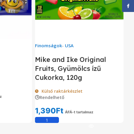
Face
Finomságok
-
USA
Mike and Ike Original
Fruits, Gyümölcs ízű
Cukorka, 120g
Külső raktárkészlet
z
🕒Rendelhető
om
1,390
Ft
ÁFÁ-t tartalmaz
Kosárba Teszem