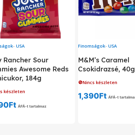
ságok
-
USA
Finomságok
-
USA
y Rancher Sour
M&M’s Caramel
mies Awesome Reds
Csokidrazsé, 40g
icukor, 184g
🚫Nincs készleten
s készleten
1,390
Ft
ÁFÁ-t tartalma
90
Ft
Tovább Olvas
ÁFÁ-t tartalmaz
Tovább Olvasom