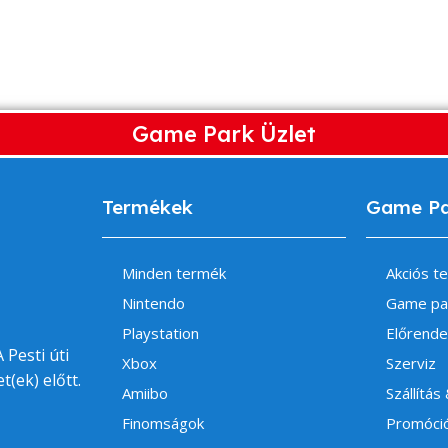
Game Park Üzlet
Termékek
Game P
Minden termék
Akciós t
Nintendo
Game pa
Playstation
Előrende
 Pesti úti
Xbox
Szerviz
t(ek) előtt.
Amiibo
Szállítás
Finomságok
Promóci