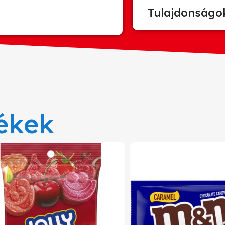
Tulajdonságo
ékek