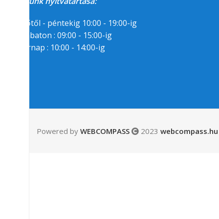
Üzletünk nyitvatartása:
Hétfőtől - péntekig 10:00 - 19:00-ig
Szombaton : 09:00 - 15:00-ig
Vasárnap : 10:00 - 14:00-ig
Segítségre van
szükséged?
06/1/258-7809
06/30/94-22-55-8
Powered by
WEBCOMPASS
2023
webcompass.hu 
Messenger
Email:
info(kukac)gamepark.hu
Kövess minket