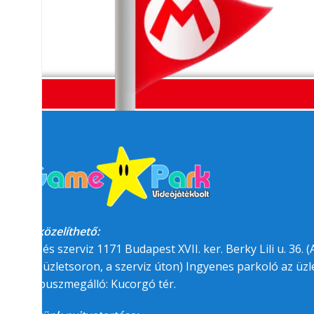
Megközelíthető:
üzlet és szerviz 1171 Budapest XVII. ker. Berky Lili u. 36. (A
felőli üzletsoron, a szerviz úton) Ingyenes parkoló az üzle
BKK buszmegálló: Kucorgó tér.