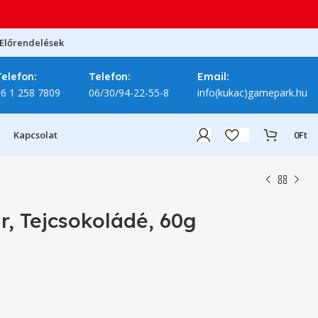
Előrendelések
Telefon:
Telefon:
Email:
06 1 258 7809
06/30/94-22-55-8
info(kukac)gamepark.hu
Kapcsolat
0
Ft
r, Tejcsokoládé, 60g