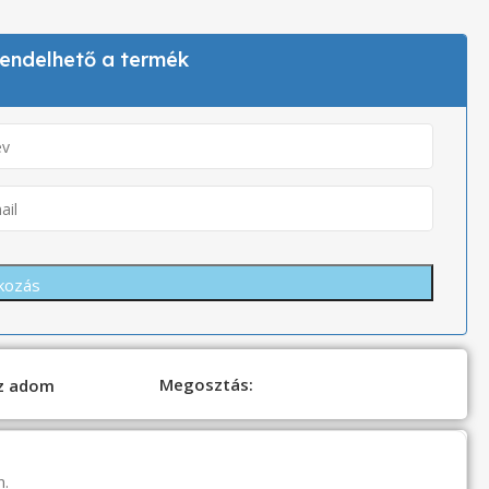
 rendelhető a termék
Megosztás:
oz adom
n.