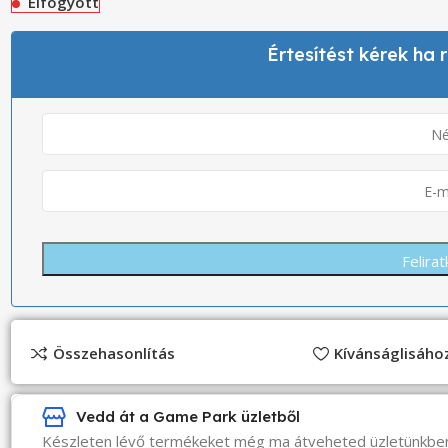
Elfogyott
Értesítést kérek ha
Összehasonlítás
Kívánságlisáh
Vedd át a Game Park üzletből
Készleten lévő termékeket még ma átveheted üzletünkbe