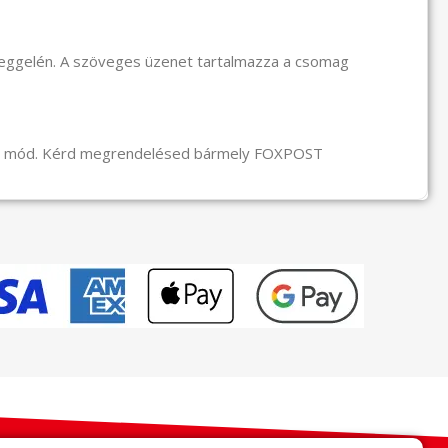
reggelén. A szöveges üzenet tartalmazza a csomag
li mód. Kérd megrendelésed bármely FOXPOST