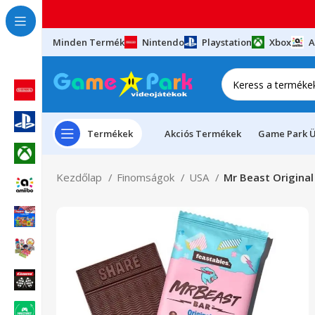
Minden Termék
Nintendo
Playstation
Xbox
A
Termékek
Akciós Termékek
Game Park Ü
Kezdőlap
Finomságok
USA
Mr Beast Original