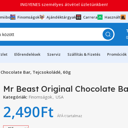
INGYENES személyes átvétel üzletünkben!
miibo
Finomságok
Ajándéktárgyak
Carrera
Használt
zlet
Előrendelések
Szerviz
Szállítás & Fizetés
Promóciók
 Chocolate Bar, Tejcsokoládé, 60g
Mr Beast Original Chocolate Ba
Kategóriák:
Finomságok
,
USA
2,490
Ft
ÁFÁ-t tartalmaz