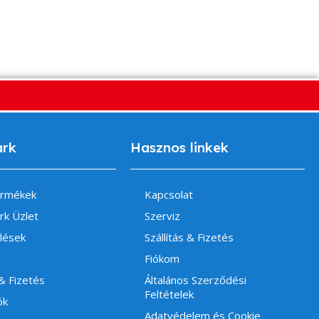
ark
Hasznos linkek
ermékek
Kapcsolat
rk Üzlet
Szerviz
lések
Szállítás & Fizetés
Fiókom
 & Fizetés
Általános Szerződési
Feltételek
ók
Adatvédelem és Cookie