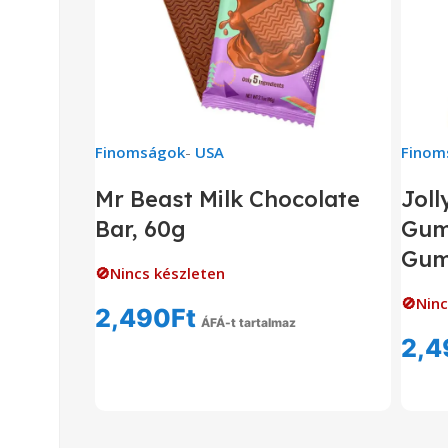
Finomságok
-
USA
Finom
Mr Beast Milk Chocolate
Joll
Bar, 60g
Gum
Gum
🚫Nincs készleten
🚫Ninc
2,490
Ft
ÁFÁ-t tartalmaz
2,4
Tovább Olvasom