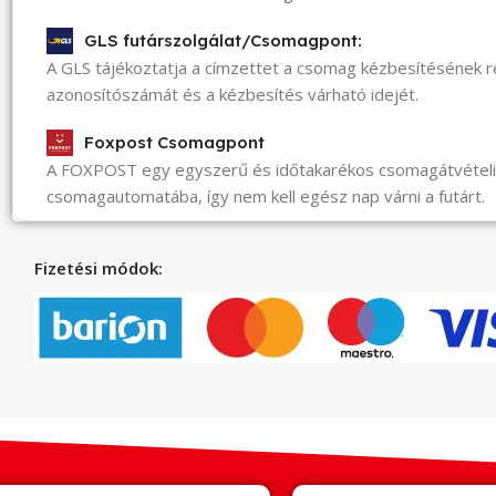
GLS futárszolgálat/Csomagpont:
A GLS tájékoztatja a címzettet a csomag kézbesítésének 
azonosítószámát és a kézbesítés várható idejét.
Foxpost Csomagpont
A FOXPOST egy egyszerű és időtakarékos csomagátvéte
csomagautomatába, így nem kell egész nap várni a futárt.
Fizetési módok: