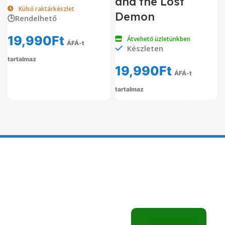
and the Lost
Külső raktárkészlet
Demon
🕒Rendelhető
19,990
Ft
Átvehető üzletünkben
ÁFÁ-t
Készleten
tartalmaz
19,990
Ft
ÁFÁ-t
tartalmaz