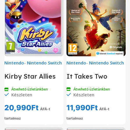
Nintendo
-
Nintendo Switch
Nintendo
-
Nintendo Switch
It Takes Two
Kirby Star Allies
Átvehető üzletünkben
Átvehető üzletünkben
Készleten
Készleten
11,990
Ft
20,990
Ft
ÁFÁ-t
ÁFÁ-t
tartalmaz
tartalmaz