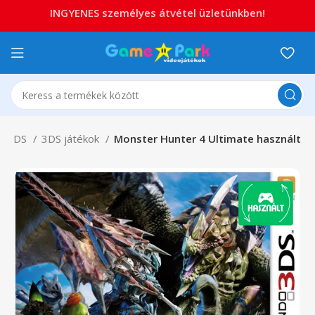
INGYENES személyes átvétel üzletünkben!
do 3DS
3DS játékok
Monster Hunter 4 Ultimate használt