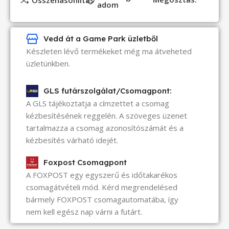
Összehasonlítás
adom
Vedd át a Game Park üzletből
Készleten lévő termékeket még ma átveheted
üzletünkben.
GLS futárszolgálat/Csomagpont:
A GLS tájékoztatja a címzettet a csomag
kézbesítésének reggelén. A szöveges üzenet
tartalmazza a csomag azonosítószámát és a
kézbesítés várható idejét.
Foxpost Csomagpont
A FOXPOST egy egyszerű és időtakarékos
csomagátvételi mód. Kérd megrendelésed
bármely FOXPOST csomagautomatába, így
nem kell egész nap várni a futárt.