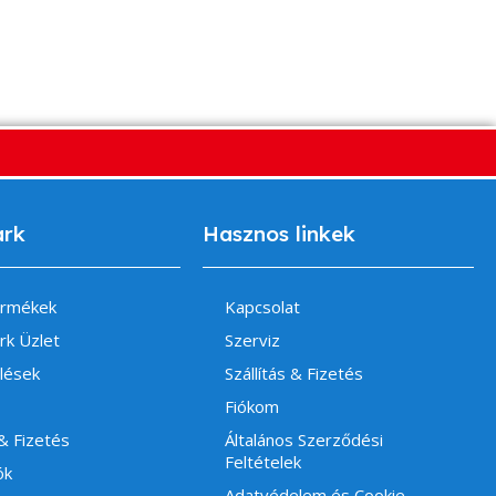
ark
Hasznos linkek
ermékek
Kapcsolat
rk Üzlet
Szerviz
lések
Szállítás & Fizetés
Fiókom
 & Fizetés
Általános Szerződési
Feltételek
ók
Adatvédelem és Cookie