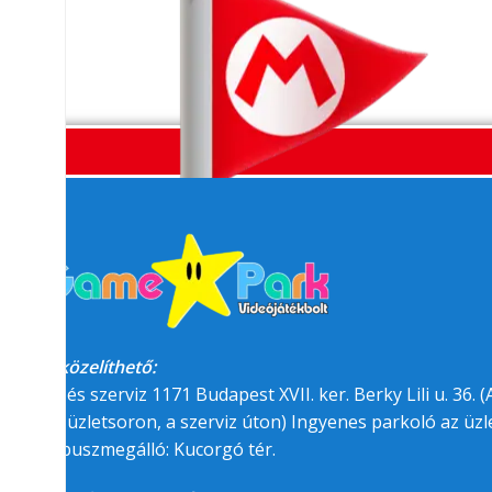
Megközelíthető:
üzlet és szerviz 1171 Budapest XVII. ker. Berky Lili u. 36. (A
felőli üzletsoron, a szerviz úton) Ingyenes parkoló az üzle
BKK buszmegálló: Kucorgó tér.