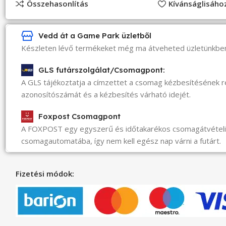
Összehasonlítás
Kívánságlisáh
Vedd át a Game Park üzletből
Készleten lévő termékeket még ma átveheted üzletünkbe
GLS futárszolgálat/Csomagpont:
A GLS tájékoztatja a címzettet a csomag kézbesítésének 
azonosítószámát és a kézbesítés várható idejét.
Foxpost Csomagpont
A FOXPOST egy egyszerű és időtakarékos csomagátvéte
csomagautomatába, így nem kell egész nap várni a futárt.
Fizetési módok: