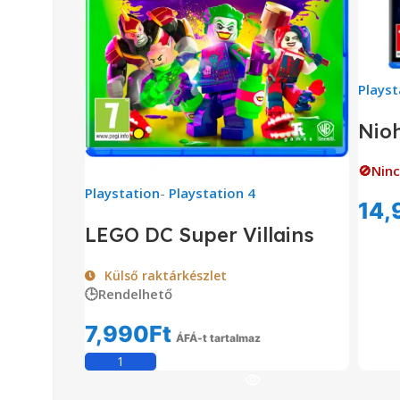
Playst
Nioh
🚫Ninc
Playstation
-
Playstation 4
14,
LEGO DC Super Villains
Külső raktárkészlet
🕒Rendelhető
7,990
Ft
ÁFÁ-t tartalmaz
Kosárba Teszem