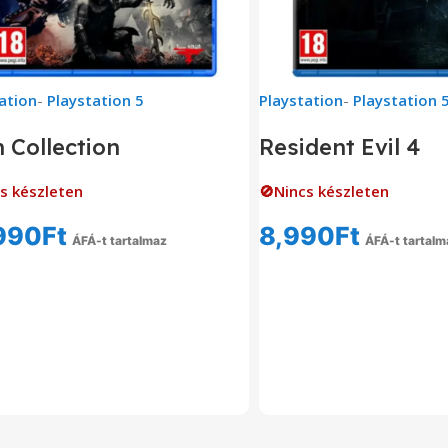
ation
-
Playstation 5
Playstation
-
Playstation 
 Collection
Resident Evil 4
s készleten
🚫Nincs készleten
990
Ft
8,990
Ft
ÁFÁ-t tartalmaz
ÁFÁ-t tartalm
Tovább Olvasom
Tovább Olvas