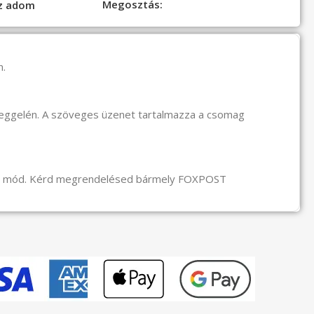
Megosztás:
oz adom
n.
reggelén. A szöveges üzenet tartalmazza a csomag
li mód. Kérd megrendelésed bármely FOXPOST