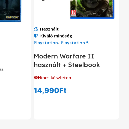
5
Használt
Kiváló minőség
Playstation
-
Playstation 5
Modern Warfare II
használt + Steelbook
az
om
🚫Nincs készleten
14,990
Ft
Tovább Olvasom