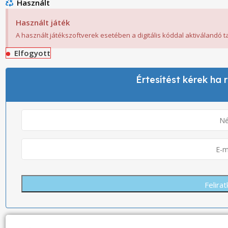
Használt
Használt játék
A használt játékszoftverek esetében a digitális kóddal aktiválandó 
Elfogyott
Értesítést kérek ha