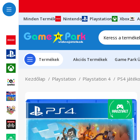
Minden Termék
Nintendo
Playstation
Xbox
A
Termékek
Akciós Termékek
Game Park Ü
Kezdőlap
Playstation
Playstation 4
PS4 játék