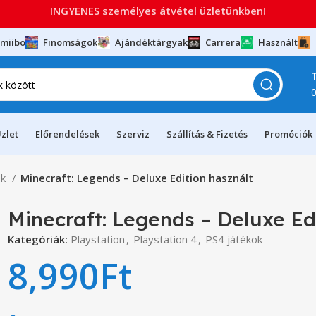
INGYENES személyes átvétel üzletünkben!
miibo
Finomságok
Ajándéktárgyak
Carrera
Használt
zlet
Előrendelések
Szerviz
Szállítás & Fizetés
Promóciók
ok
Minecraft: Legends – Deluxe Edition használt
Minecraft: Legends – Deluxe Ed
Kategóriák:
Playstation
,
Playstation 4
,
PS4 játékok
8,990
Ft