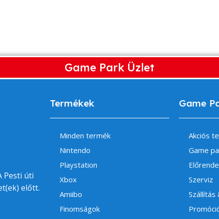
Game Park Üzlet
Termékek
Game P
Minden termék
Akciós t
Nintendo
Game pa
Playstation
Előrende
 Pesti úti
Xbox
Szerviz
t(ek) előtt.
Amiibo
Szállítás
Finomságok
Promóci