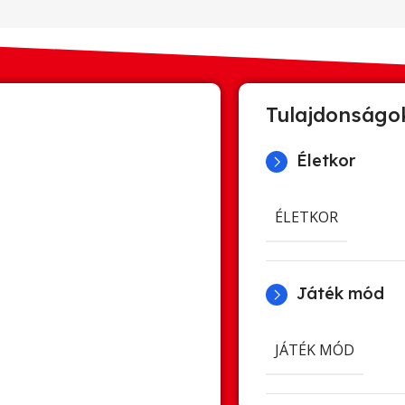
Tulajdonságo
Életkor
ÉLETKOR
Játék mód
JÁTÉK MÓD