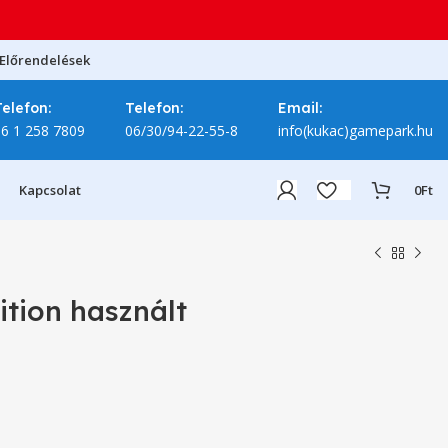
Előrendelések
Telefon:
Telefon:
Email:
06 1 258 7809
06/30/94-22-55-8
info(kukac)gamepark.hu
Kapcsolat
0
Ft
ition használt